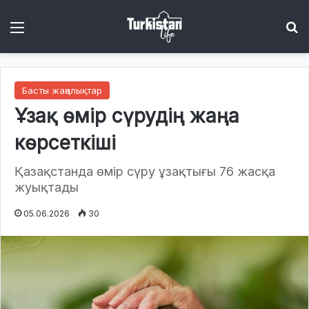
Menu
І
Басты жаңалықтар
Ұзақ өмір сүрудің жаңа
көрсеткіші
Қазақстанда өмір сүру ұзақтығы 76 жасқа
жуықтады
05.06.2026
30