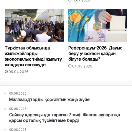
11.07.2026
Түркістан облысында
Референдум-2026: Дауыс
жылыжайларды
беру учаскесін қайдан
экологиялық тиімді жылыту
білуге болады?
жолдары енгізілуде
04.03.2026
09.04.2026
05.08.2026
Миллиардтарды қорғайтын жаңа жүйе
05.08.2026
Сайлау қарсаңында тараған 7 миф: Жалған ақпаратқа
қарсы орталық түсініктеме берді
05.08.2026