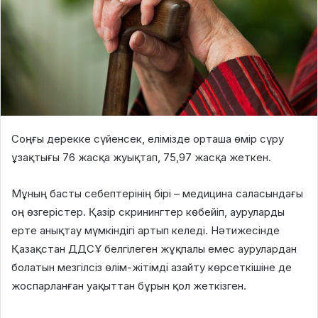
Соңғы дерекке сүйенсек, елімізде орташа өмір сүру
ұзақтығы
76 жасқа жуықтап, 75,97 жасқа жеткен
.
Мұның басты себептерінің бірі – медицина саласындағы
оң өзгерістер. Қазір скринингтер көбейіп, ауруларды
ерте анықтау мүмкіндігі артып келеді. Нәтижесінде
Қазақстан ДДСҰ белгілеген жұқпалы емес аурулардан
болатын мезгілсіз өлім-жітімді азайту көрсеткішіне де
жоспарланған уақыттан бұрын қол жеткізген.