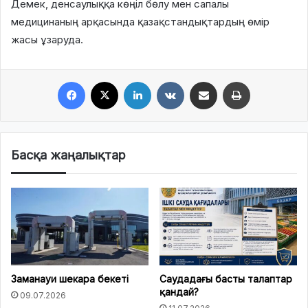
Демек, денсаулыққа көңіл бөлу мен сапалы
медицинаның арқасында қазақстандықтардың өмір
жасы ұзаруда.
Facebook
X
LinkedIn
VKontakte
Share via Email
Print
Басқа жаңалықтар
Заманауи шекара бекеті
Саудадағы басты талаптар
қандай?
09.07.2026