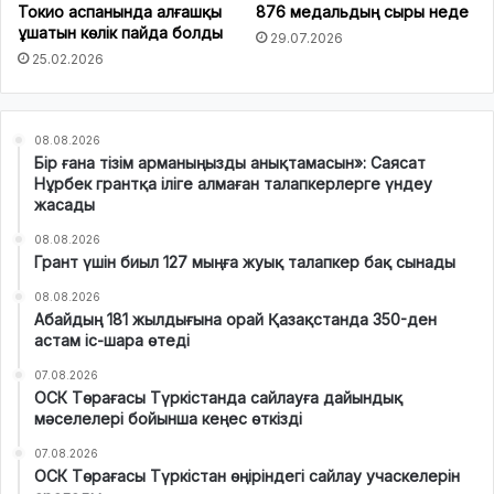
Токио аспанында алғашқы
876 медальдың сыры неде
ұшатын көлік пайда болды
29.07.2026
25.02.2026
08.08.2026
Бір ғана тізім арманыңызды анықтамасын»: Саясат
Нұрбек грантқа іліге алмаған талапкерлерге үндеу
жасады
08.08.2026
Грант үшін биыл 127 мыңға жуық талапкер бақ сынады
08.08.2026
Абайдың 181 жылдығына орай Қазақстанда 350-ден
астам іс-шара өтеді
07.08.2026
ОСК Төрағасы Түркістанда сайлауға дайындық
мәселелері бойынша кеңес өткізді
07.08.2026
ОСК Төрағасы Түркістан өңіріндегі сайлау учаскелерін