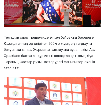
Темірлан спорт кешенінде өткен байрақты бәсекеге
Қазақстанның әр өңірінен 200-ге жуық ең таңдаулы
балуан жиналды. Жарыстың ашылуына аудан әкімі Азат
Оралбаев бастаған құрметті қонақтар қатысып, бұл
шараның жастар рухын көтерудегі маңызы зор екенін
атап өтті.