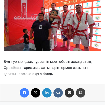
Бұл турнир қазақ күресінің мәртебесін асқақтатып,
Ордабасы тарихында алтын әріптермен жазылып
қалатын ерекше оқиға болды.
Facebook
X
LinkedIn
VKontakte
Share via Email
Print