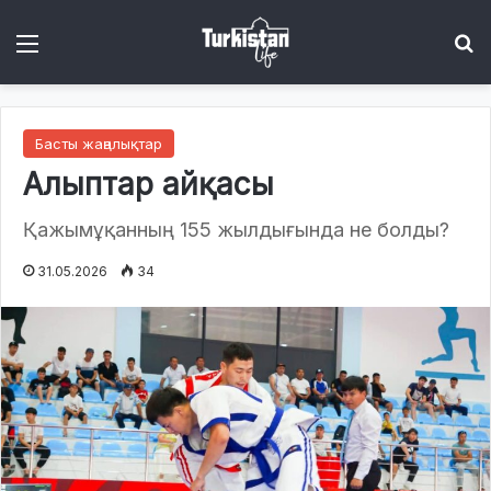
Menu
І
Басты жаңалықтар
Алыптар айқасы
Қажымұқанның 155 жылдығында не болды?
31.05.2026
34