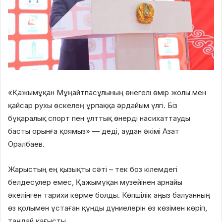
«Қажымұқан Мұңайтпасұлының өнегелі өмір жолы мен
қайсар рухы өскелең ұрпаққа әрдайым үлгі. Біз
бұқаралық спорт пен ұлттық өнерді насихаттауды
басты орынға қоямыз» — деді, аудан әкімі Азат
Оралбаев.
Жарыстың ең қызықты сәті – тек боз кілемдегі
белдесулер емес, Қажымұқан музейінен арнайы
әкелінген тарихи көрме болды. Көпшілік аңыз балуанның
өз қолымен ұстаған құнды дүниелерін өз көзімен көріп,
таңдай қағысты.