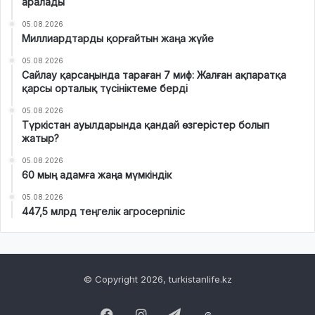
аралады
05.08.2026
Миллиардтарды қорғайтын жаңа жүйе
05.08.2026
Сайлау қарсаңында тараған 7 миф: Жалған ақпаратқа
қарсы орталық түсініктеме берді
05.08.2026
Түркістан ауылдарында қандай өзгерістер болып
жатыр?
05.08.2026
60 мың адамға жаңа мүмкіндік
05.08.2026
447,5 млрд теңгелік агросерпіліс
© Copyright 2026, turkistanlife.kz
Facebook
Instagram
Telegram