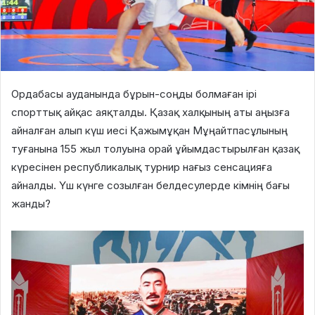
Ордабасы ауданында бұрын-соңды болмаған ірі
спорттық айқас аяқталды. Қазақ халқының аты аңызға
айналған алып күш иесі Қажымұқан Мұңайтпасұлының
туғанына 155 жыл толуына орай ұйымдастырылған қазақ
күресінен республикалық турнир нағыз сенсацияға
айналды. Үш күнге созылған белдесулерде кімнің бағы
жанды?