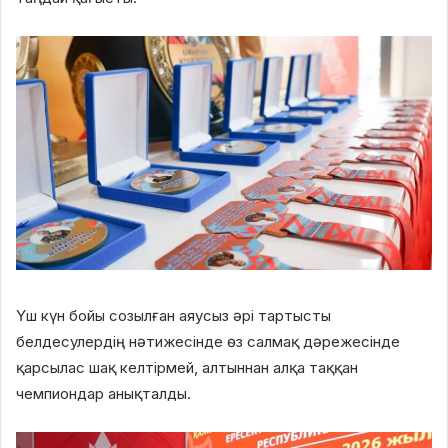
Үш күн бойы созылған аяусыз әрі тартысты
белдесулердің нәтижесінде өз салмақ дәрежесінде
қарсылас шақ келтірмей, алтыннан алқа таққан
чемпиондар анықталды.