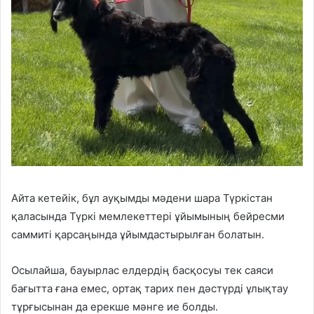
Айта кетейік, бұл ауқымды мәдени шара Түркістан
қаласында Түркі мемлекеттері ұйымының бейресми
саммиті қарсаңында ұйымдастырылған болатын.
Осылайша, бауырлас елдердің басқосуы тек саяси
бағытта ғана емес, ортақ тарих пен дәстүрді ұлықтау
тұрғысынан да ерекше мәнге ие болды.