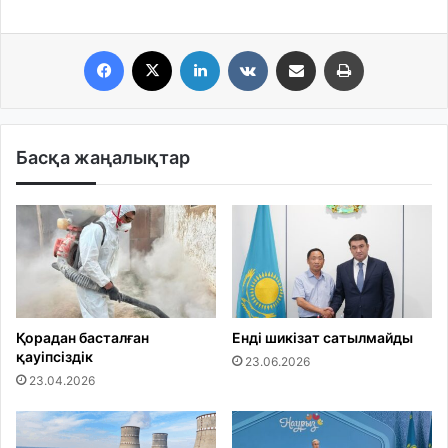
Facebook
X
LinkedIn
VKontakte
Share via Email
Print
Басқа жаңалықтар
Қорадан басталған
Енді шикізат сатылмайды
қауіпсіздік
23.06.2026
23.04.2026