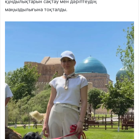
құндылықтарын сақтау мен дәріптеудің
маңыздылығына тоқталды.