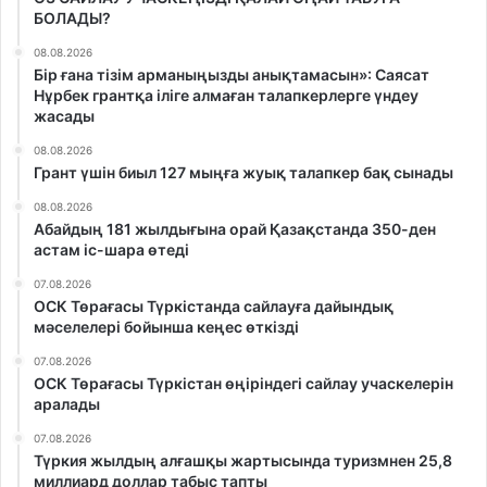
БОЛАДЫ?
08.08.2026
Бір ғана тізім арманыңызды анықтамасын»: Саясат
Нұрбек грантқа іліге алмаған талапкерлерге үндеу
жасады
08.08.2026
Грант үшін биыл 127 мыңға жуық талапкер бақ сынады
08.08.2026
Абайдың 181 жылдығына орай Қазақстанда 350-ден
астам іс-шара өтеді
07.08.2026
ОСК Төрағасы Түркістанда сайлауға дайындық
мәселелері бойынша кеңес өткізді
07.08.2026
ОСК Төрағасы Түркістан өңіріндегі сайлау учаскелерін
аралады
07.08.2026
Түркия жылдың алғашқы жартысында туризмнен 25,8
миллиард доллар табыс тапты