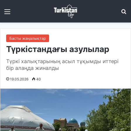
Menu
І
Басты жаңалықтар
Түркістандағы азулылар
Түркі халықтарының асыл тұқымды иттері
бір алаңда жиналды
19.05.2026
40