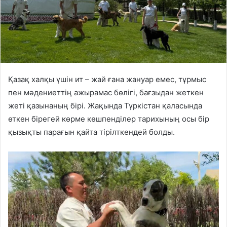
Қазақ халқы үшін ит – жай ғана жануар емес, тұрмыс
пен мәдениеттің ажырамас бөлігі, бағзыдан жеткен
жеті қазынаның бірі. Жақында Түркістан қаласында
өткен бірегей көрме көшпенділер тарихының осы бір
қызықты парағын қайта тірілткендей болды.