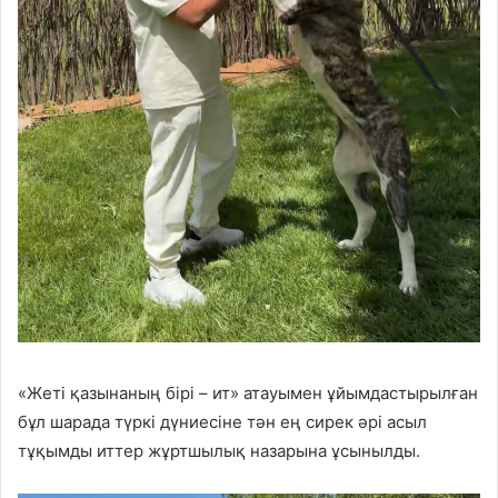
«Жеті қазынаның бірі – ит» атауымен ұйымдастырылған
бұл шарада түркі дүниесіне тән ең сирек әрі асыл
тұқымды иттер жұртшылық назарына ұсынылды.