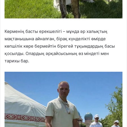
Көрменің басты ерекшелігі – мұнда әр халықтың
мақтанышына айналған, бірақ күнделікті өмірде
көпшілік көре бермейтін бірегей тұқымдардың басы
қосылды. Олардың әрқайсысының өз міндеті мен
тарихы бар.