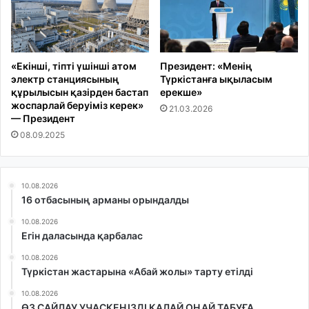
«Екінші, тіпті үшінші атом
Президент: «Менің
электр станциясының
Түркістанға ықыласым
құрылысын қазірден бастап
ерекше»
жоспарлай беруіміз керек»
21.03.2026
— Президент
08.09.2025
10.08.2026
16 отбасының арманы орындалды
10.08.2026
Егін даласында қарбалас
10.08.2026
Түркістан жастарына «Абай жолы» тарту етілді
10.08.2026
ӨЗ САЙЛАУ УЧАСКЕҢІЗДІ ҚАЛАЙ ОҢАЙ ТАБУҒА