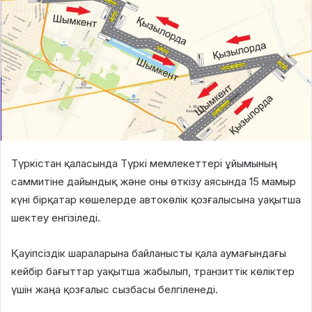
Түркістан қаласында Түркі мемлекеттері ұйымының
саммитіне дайындық және оны өткізу аясында 15 мамыр
күні бірқатар көшелерде автокөлік қозғалысына уақытша
шектеу енгізіледі.
Қауіпсіздік шараларына байланысты қала аумағындағы
кейбір бағыттар уақытша жабылып, транзиттік көліктер
үшін жаңа қозғалыс сызбасы белгіленеді.