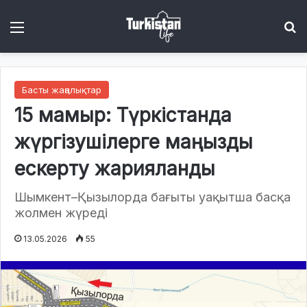
Menu
І
Басты жаңалықтар
15 мамыр: Түркістанда
жүргізушілерге маңызды
ескерту жарияланды
Шымкент–Қызылорда бағыты уақытша басқа
жолмен жүреді
13.05.2026
55