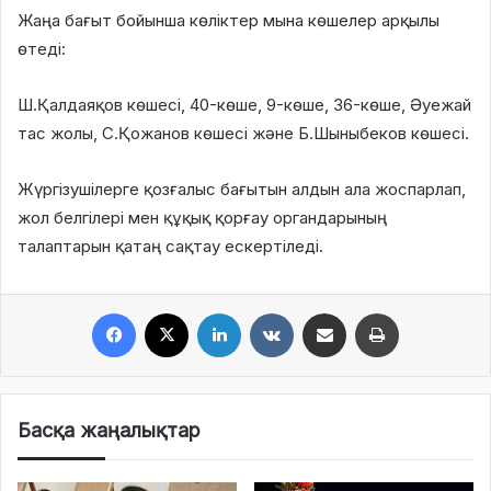
Жаңа бағыт бойынша көліктер мына көшелер арқылы
өтеді:
Ш.Қалдаяқов көшесі, 40-көше, 9-көше, 36-көше, Әуежай
тас жолы, С.Қожанов көшесі және Б.Шыныбеков көшесі.
Жүргізушілерге қозғалыс бағытын алдын ала жоспарлап,
жол белгілері мен құқық қорғау органдарының
талаптарын қатаң сақтау ескертіледі.
Facebook
X
LinkedIn
VKontakte
Share via Email
Print
Басқа жаңалықтар