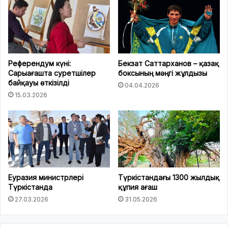
Референдум күні:
Бекзат Саттарханов – қазақ
Сарыағашта суретшілер
боксының мәңгі жұлдызы
байқауы өткізілді
04.04.2026
15.03.2026
Еуразия министрлері
Түркістандағы 1300 жылдық
Түркістанда
құпия ағаш
27.03.2026
31.05.2026