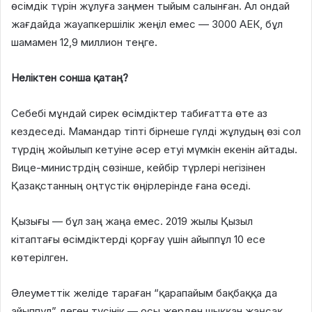
өсімдік түрін жұлуға заңмен тыйым салынған. Ал ондай
жағдайда жауапкершілік жеңіл емес — 3000 АЕК, бұл
шамамен 12,9 миллион теңге.
Неліктен сонша қатаң?
Себебі мұндай сирек өсімдіктер табиғатта өте аз
кездеседі. Мамандар тіпті бірнеше гүлді жұлудың өзі сол
түрдің жойылып кетуіне әсер етуі мүмкін екенін айтады.
Вице-министрдің сөзінше, кейбір түрлері негізінен
Қазақстанның оңтүстік өңірлерінде ғана өседі.
Қызығы — бұл заң жаңа емес. 2019 жылы Қызыл
кітаптағы өсімдіктерді қорғау үшін айыппұл 10 есе
көтерілген.
Әлеуметтік желіде тараған “қарапайым бақбаққа да
айыппұл” деген түсінік — осы жерден шыққан жаңсақ