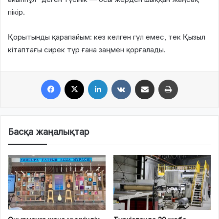
пікір.
Қорытынды қарапайым: кез келген гүл емес, тек Қызыл
кітаптағы сирек түр ғана заңмен қорғалады.
Facebook
X
LinkedIn
VKontakte
Share via Email
Print
Басқа жаңалықтар