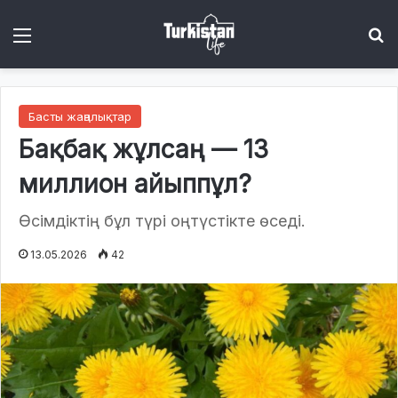
Menu
І
Басты жаңалықтар
Бақбақ жұлсаң — 13
миллион айыппұл?
Өсімдіктің бұл түрі оңтүстікте өседі.
13.05.2026
42