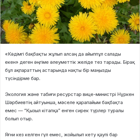
«Кәдімгі бақбақты жұлып алсаң да айыппұл салады
екен» деген әңгіме әлеуметтік желіде тез тарады. Бірақ
бұл ақпараттың астарында нақты бір маңызды
түсіндірме бар.
Экология және табиғи ресурстар вице-министрі Нұркен
Шәрбиевтің айтуынша, мәселе қарапайым бақбақта
емес — “Қызыл кітапқа” енген сирек түрлер туралы
болып отыр.
Яғни кез келген гүл емес, жойылып кету қаупі бар