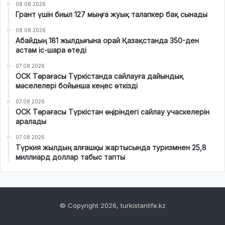
08.08.2026
Грант үшін биыл 127 мыңға жуық талапкер бақ сынады
08.08.2026
Абайдың 181 жылдығына орай Қазақстанда 350-ден
астам іс-шара өтеді
07.08.2026
ОСК Төрағасы Түркістанда сайлауға дайындық
мәселелері бойынша кеңес өткізді
07.08.2026
ОСК Төрағасы Түркістан өңіріндегі сайлау учаскелерін
аралады
07.08.2026
Түркия жылдың алғашқы жартысында туризмнен 25,8
миллиард доллар табыс тапты
© Copyright 2026, turkistanlife.kz