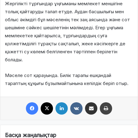
Жергілікті тұрғындар ұңғыманы мемлекет меншігіне
толық қайтаруды талап етуде. Аудан басшылығы мен
облыс әкімдігі бұл мәселенің тек заң аясында және сот
шешіміне сәйкес шешілетінін мәлімдеді. Егер ұңғыма
мемлекетке қайтарылса, тұрғындардың суға
қолжетімділігі тұрақты сақталып, жеке кәсіпкерге де
қажетті су көлемі белгіленген тәртіппен берілетін
болады.
Мәселе сот қарауында. Билік тарапы ешқандай
тараптың құқығы бұзылмайтынына кепілдік беріп отыр.
Facebook
X
LinkedIn
VKontakte
Share via Email
Print
Басқа жаңалықтар