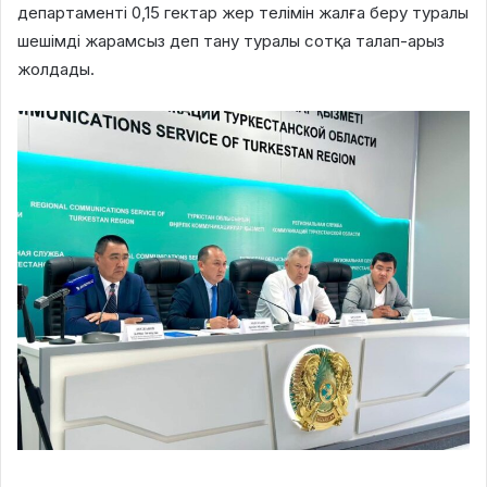
департаменті 0,15 гектар жер телімін жалға беру туралы
шешімді жарамсыз деп тану туралы сотқа талап-арыз
жолдады.