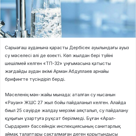
Сарыағаш ауданына қарасты Дербісек ауылындағы ауыз
су мәселесі әлі де өзекті. Көп жылдан бері түйіні
шешілмей келген «ТП-32» ұңғымасына қатысты
жағдайды аудан әкімі Арман Абдуллаев арнайы
брифингте түсіндіріп берді.
Мәселенің мән-жайы мынада: аталған су нысанын
«Рауан» ЖШС 27 жыл бойы пайдаланып келген. Алайда
биыл 25 сәуірде жалдау мерзімі аяқталып, су пайдалану
құқығын ұзартуға рұқсат берілмеді. Бұған «Арал-
Сырдария» бассейндік инспекциясының санитарлық
аймақ талаптары сақталмаған деген қорытындысы