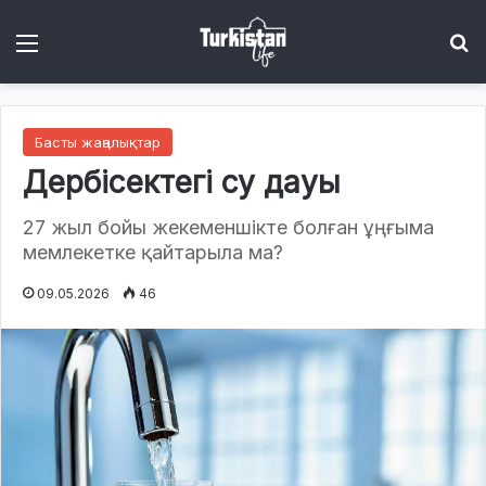
Menu
І
Басты жаңалықтар
Дербісектегі су дауы
27 жыл бойы жекеменшікте болған ұңғыма
мемлекетке қайтарыла ма?
09.05.2026
46