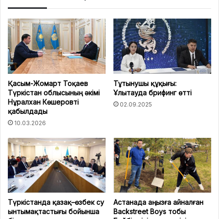
Қасым-Жомарт Тоқаев
Тұтынушы құқығы:
Түркістан облысының әкімі
Ұлытауда брифинг өтті
Нұралхан Көшеровті
02.09.2025
қабылдады
10.03.2026
Түркістанда қазақ–өзбек су
Астанада аңызға айналған
ынтымақтастығы бойынша
Backstreet Boys тобы