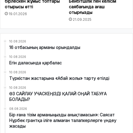
бірлескен жұмыс топтары
Бейбітшілік пен келісім
отырысы өтті
саябағында ағаш
отырғызды
19.01.2026
21.09.2025
10.08.2026
16 отбасының арманы орындалды
10.08.2026
Егін даласында қарбалас
10.08.2026
Түркістан жастарына «Абай жолы» тарту етілді
10.08.2026
ӨЗ САЙЛАУ УЧАСКЕҢІЗДІ ҚАЛАЙ ОҢАЙ ТАБУҒА
БОЛАДЫ?
08.08.2026
Бір ғана тізім арманыңызды анықтамасын»: Саясат
Нұрбек грантқа іліге алмаған талапкерлерге үндеу
жасады