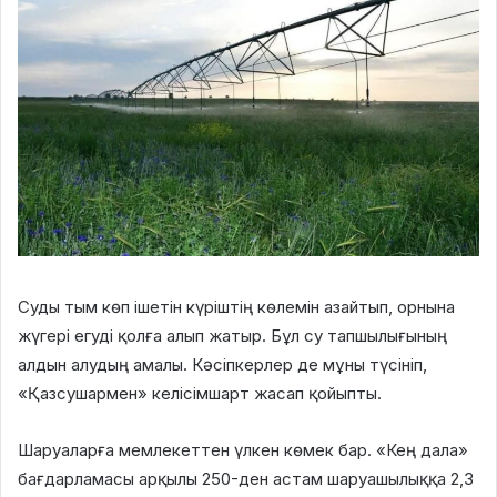
Суды тым көп ішетін күріштің көлемін азайтып, орнына
жүгері егуді қолға алып жатыр. Бұл су тапшылығының
алдын алудың амалы. Кәсіпкерлер де мұны түсініп,
«Қазсушармен» келісімшарт жасап қойыпты.
Шаруаларға мемлекеттен үлкен көмек бар. «Кең дала»
бағдарламасы арқылы 250-ден астам шаруашылыққа
2,3