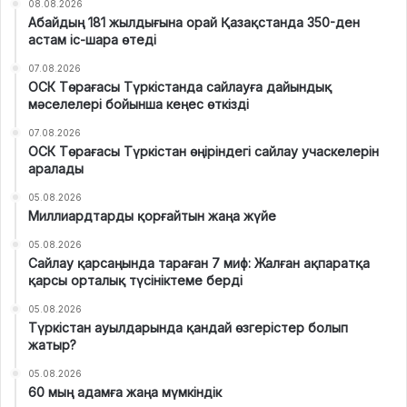
08.08.2026
Абайдың 181 жылдығына орай Қазақстанда 350-ден
астам іс-шара өтеді
07.08.2026
ОСК Төрағасы Түркістанда сайлауға дайындық
мәселелері бойынша кеңес өткізді
07.08.2026
ОСК Төрағасы Түркістан өңіріндегі сайлау учаскелерін
аралады
05.08.2026
Миллиардтарды қорғайтын жаңа жүйе
05.08.2026
Сайлау қарсаңында тараған 7 миф: Жалған ақпаратқа
қарсы орталық түсініктеме берді
05.08.2026
Түркістан ауылдарында қандай өзгерістер болып
жатыр?
05.08.2026
60 мың адамға жаңа мүмкіндік