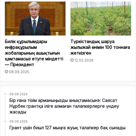
Билік құрылымдары
Түркістандық шаруа
инфрақұрылым
жылыжай өнімін 100 тоннаға
жобаларының ашықтығын
жеткізген
қамтамасыз етуге міндетті
12.02.2026
— Президент
08.09.2025
08.08.2026
Бір ғана тізім арманыңызды анықтамасын»: Саясат
Нұрбек грантқа іліге алмаған талапкерлерге үндеу
жасады
08.08.2026
Грант үшін биыл 127 мыңға жуық талапкер бақ сынады