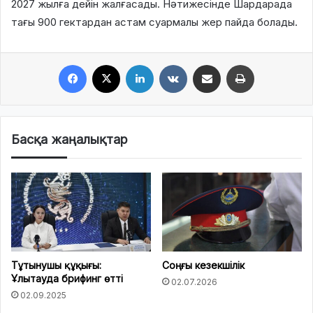
2027 жылға дейін жалғасады. Нәтижесінде Шардарада
тағы 900 гектардан астам суармалы жер пайда болады.
Facebook
X
LinkedIn
VKontakte
Share via Email
Print
Басқа жаңалықтар
Тұтынушы құқығы:
Соңғы кезекшілік
Ұлытауда брифинг өтті
02.07.2026
02.09.2025