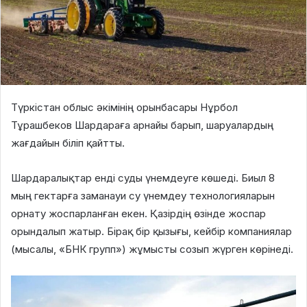
Түркістан облыс әкімінің орынбасары Нұрбол
Тұрашбеков Шардараға арнайы барып, шаруалардың
жағдайын біліп қайтты.
Шардаралықтар енді суды үнемдеуге көшеді. Биыл 8
мың гектарға заманауи су үнемдеу технологияларын
орнату жоспарланған екен. Қазірдің өзінде жоспар
орындалып жатыр. Бірақ бір қызығы, кейбір компаниялар
(мысалы, «БНК групп») жұмысты созып жүрген көрінеді.