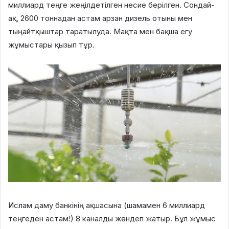
миллиард теңге
жеңілдетілген несие берілген. Сондай-
ақ, 2600 тоннадан астам арзан дизель отыны мен
тыңайтқыштар таратылуда. Мақта мен бақша егу
жұмыстары қызып тұр.
Ислам даму банкінің ақшасына (шамамен 6 миллиард
теңгеден астам!) 8 каналды жөндеп жатыр. Бұл жұмыс