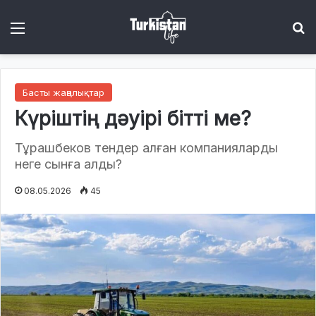
Menu
І
Басты жаңалықтар
Күріштің дәуірі бітті ме?
Тұрашбеков тендер алған компанияларды
неге сынға алды?
08.05.2026
45