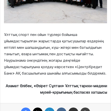
Ұлттық спорт пен ойын түрлері бойынша
ұйымдастырылған жарыстарда қатысушылар өздерінің
ептілігі мен шапшаңдығын, күш-жігері мен батылдығын
танытып, өзара ынтымақ пен достықты нығайтты.
Наурызнама онкүндігінің жоғары деңгейде
ұйымдастырылуына қолдау көрсеткен «ЦентрКредит
Банк» АҚ басшылығына шынайы алғысымызды білдіреміз.
Азамат Әлібек, «Әзірет Сұлтан» Ұлттық тарихи-мәдени
музей-қорығының баспасөз хатшысы
Facebook
X
LinkedIn
VKontakte
Share via Email
Print