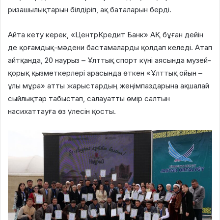
ризашылықтарын білдіріп, ақ баталарын берді.
Айта кету керек, «ЦентрКредит Банк» АҚ бұған дейін
де қоғамдық-мәдени бастамаларды қолдап келеді. Атап
айтқанда, 20 наурыз – Ұлттық спорт күні аясында музей-
қорық қызметкерлері арасында өткен «Ұлттық ойын –
ұлы мұра» атты жарыстардың жеңімпаздарына ақшалай
сыйлықтар табыстап, салауатты өмір салтын
насихаттауға өз үлесін қосты.