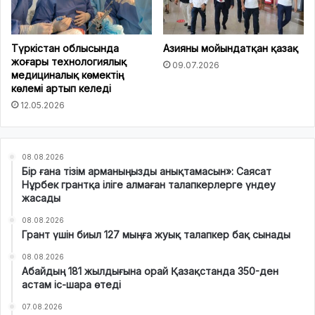
Түркістан облысында
Азияны мойындатқан қазақ
жоғары технологиялық
09.07.2026
медициналық көмектің
көлемі артып келеді
12.05.2026
08.08.2026
Бір ғана тізім арманыңызды анықтамасын»: Саясат
Нұрбек грантқа іліге алмаған талапкерлерге үндеу
жасады
08.08.2026
Грант үшін биыл 127 мыңға жуық талапкер бақ сынады
08.08.2026
Абайдың 181 жылдығына орай Қазақстанда 350-ден
астам іс-шара өтеді
07.08.2026