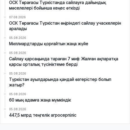
ОСК Төрағасы Түркістанда сайлауға дайындық
мәселелері бойынша кеңес өткізді
07.08.2026
ОСК Төрағасы Түркістан өңіріндегі сайлау учаскелерін
аралады
05.08.2026
Миллиардтарды қорғайтын жаңа жүйе
05.08.2026
Сайлау қарсаңында тараған 7 миф: Жалған ақпаратқа
қарсы орталық түсініктеме берді
05.08.2026
Түркістан ауылдарында қандай өзгерістер болып
жатыр?
05.08.2026
60 мың адамға жаңа мүмкіндік
05.08.2026
447,5 млрд теңгелік агросерпіліс