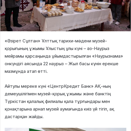
«Әзірет Сұлтан» Ұлттық тарихи-мәдени музей-
қорығының ұжымы Ұлыстың ұлы күні – әз-Наурыз
мейрамы қарсаңында ұйымдастырылған «Наурызнама»
онкүндігі аясында 22 наурыз – Жыл басы күнін ерекше
мазмұнда атап өтті.
Айтулы мереке күні «ЦентрКредит Банк» АҚ-ның
демеушілігімен музей-қорық ұжымы және банктің
Түркістан қалалық филиалы қала тұрғындары мен
қонақтарына арнап музей аумағында киіз үй тігіп, ақ
дастарқан жайды.