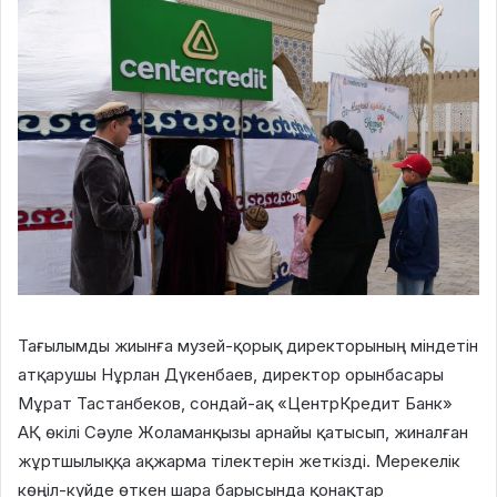
Тағылымды жиынға музей-қорық директорының міндетін
атқарушы Нұрлан Дүкенбаев, директор орынбасары
Мұрат Тастанбеков, сондай-ақ «ЦентрКредит Банк»
АҚ өкілі Сәуле Жоламанқызы арнайы қатысып, жиналған
жұртшылыққа ақжарма тілектерін жеткізді. Мерекелік
көңіл-күйде өткен шара барысында қонақтар