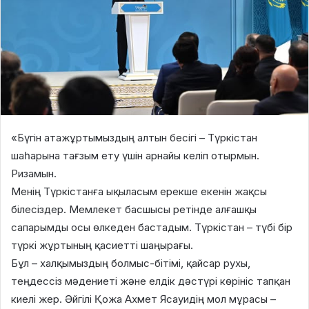
«Бүгін атажұртымыздың алтын бесігі – Түркістан
шаһарына тағзым ету үшін арнайы келіп отырмын.
Ризамын.
Менің Түркістанға ықыласым ерекше екенін жақсы
білесіздер. Мемлекет басшысы ретінде алғашқы
сапарымды осы өлкеден бастадым. Түркістан – түбі бір
түркі жұртының қасиетті шаңырағы.
Бұл – халқымыздың болмыс-бітімі, қайсар рухы,
теңдессіз мәдениеті және елдік дәстүрі көрініс тапқан
киелі жер. Әйгілі Қожа Ахмет Ясауидің мол мұрасы –