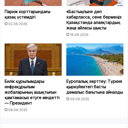
Париж корттарындағы
«Бастықпын» деп
қазақ үстемдігі
хабарласса, сене бермеңіз:
Қазақстанда алаяқтардың
02.06.2026
жаңа айласы шықты
16.06.2026
Билік құрылымдары
Еуропалық зерттеу: Түркия
инфрақұрылым
қыркүйектегі басты
жобаларының ашықтығын
демалыс бағытына айналды
қамтамасыз етуге міндетті
09.09.2025
— Президент
08.09.2025