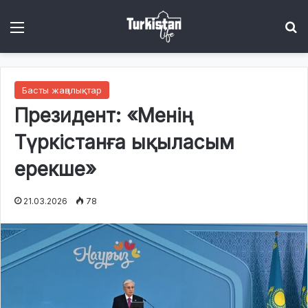
Menu
І
Басты жаңалықтар
Президент: «Менің
Түркістанға ықыласым
ерекше»
21.03.2026
78