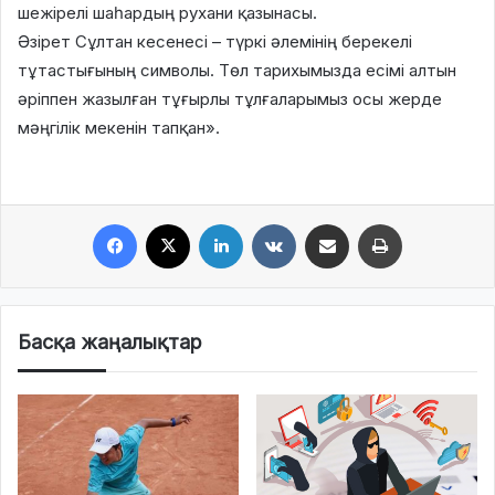
шежірелі шаһардың рухани қазынасы.
Әзірет Сұлтан кесенесі – түркі әлемінің берекелі
тұтастығының символы. Төл тарихымызда есімі алтын
әріппен жазылған тұғырлы тұлғаларымыз осы жерде
мәңгілік мекенін тапқан».
Facebook
X
LinkedIn
VKontakte
Share via Email
Print
Басқа жаңалықтар