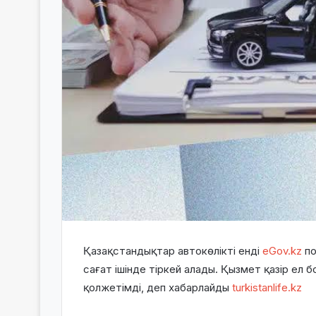
Қазақстандықтар автокөлікті енді
eGov.kz
по
сағат ішінде тіркей алады. Қызмет қазір ел 
қолжетімді, деп хабарлайды
turkistanlife.kz