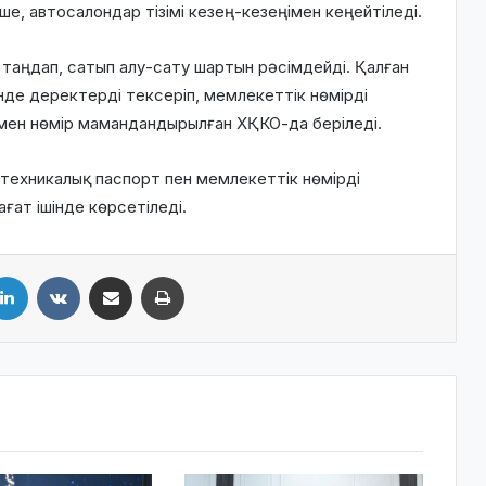
е, автосалондар тізімі кезең-кезеңімен кеңейтіледі.
і таңдап, сатып алу-сату шартын рәсімдейді. Қалған
нде деректерді тексеріп, мемлекеттік нөмірді
 мен нөмір мамандандырылған ХҚКО-да беріледі.
 техникалық паспорт пен мемлекеттік нөмірді
ғат ішінде көрсетіледі.
LinkedIn
VKontakte
Share via Email
Print