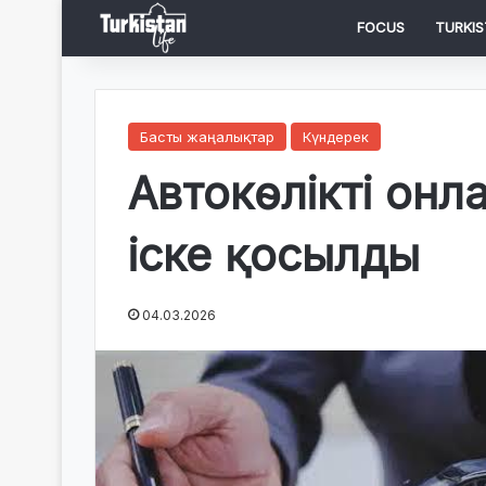
FOCUS
TURKIS
Басты жаңалықтар
Күндерек
Автокөлікті онл
іске қосылды
04.03.2026