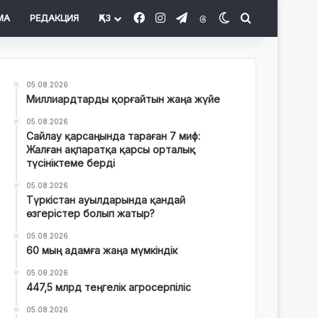
Facebook
Instagram
Telegram
Threads
Switch skin
Іздеу
МА
РЕДАКЦИЯ
ҚАЗ
05.08.2026
Миллиардтарды қорғайтын жаңа жүйе
05.08.2026
Сайлау қарсаңында тараған 7 миф:
Жалған ақпаратқа қарсы орталық
түсініктеме берді
05.08.2026
Түркістан ауылдарында қандай
өзгерістер болып жатыр?
05.08.2026
60 мың адамға жаңа мүмкіндік
05.08.2026
447,5 млрд теңгелік агросерпіліс
05.08.2026