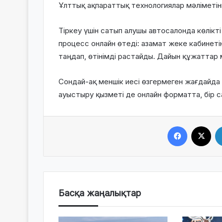
Ұлттық ақпараттық технологиялар мәліметінш
Тіркеу үшін сатып алушы автосалонда көлікт
процесс онлайн өтеді: азамат жеке кабинеті
таңдап, өтінімді растайды. Дайын құжаттар
Сондай-ақ меншік иесі өзгермеген жағдайда
ауыстыру қызметі де онлайн форматта, бір са
Facebook
X
Басқа жаңалықтар