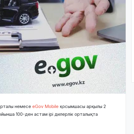
рталы немесе
eGov Mobile
қосымшасы арқылы 2
бойынша 100-ден астам ірі дилерлік орталықта