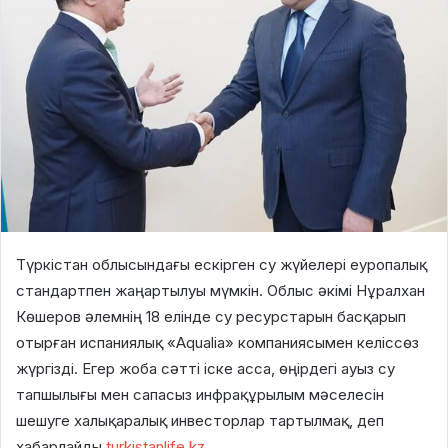
Түркістан облысындағы ескірген су жүйелері еуропалық
стандартпен жаңартылуы мүмкін. Облыс әкімі Нұралхан
Көшеров әлемнің 18 елінде су ресурстарын басқарып
отырған испаниялық «Aqualia» компаниясымен келіссөз
жүргізді. Егер жоба сәтті іске асса, өңірдегі ауыз су
тапшылығы мен сапасыз инфрақұрылым мәселесін
шешуге халықаралық инвесторлар тартылмақ, деп
хабарлайды
turkistanlife.kz