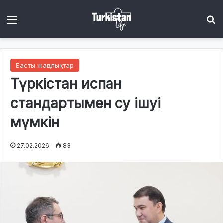
Menu
І
Басты жаңалықтар
Түркістан испан
стандартымен су ішуі
мүмкін
27.02.2026
83