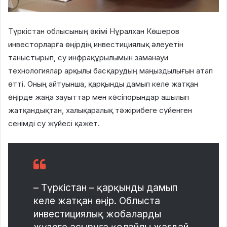
Түркістан облысының әкімі Нұралхан Көшеров
инвесторларға өңірдің инвестициялық әлеуетін
таныстырып, су инфрақұрылымын заманауи
технологиялар арқылы басқарудың маңыздылығын атап
өтті. Оның айтуынша, қарқынды дамып келе жатқан
өңірде жаңа зауыттар мен кәсіпорындар ашылып
жатқандықтан, халықаралық тәжірибеге сүйенген
сенімді су жүйесі қажет.
– Түркістан – қарқынды дамып
келе жатқан өңір. Облыста
инвестициялық жобаларды