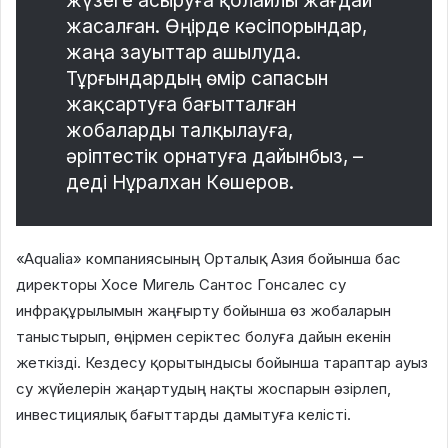
жүзеге асыруға қолайлы жағдай
жасалған. Өңірде кәсіпорындар,
жаңа зауыттар ашылуда.
Тұрғындардың өмір сапасын
жақсартуға бағытталған
жобаларды талқылауға,
әріптестік орнатуға дайынбыз, –
деді Нұралхан Көшеров.
«Aqualia» компаниясының Орталық Азия бойынша бас
директоры Хосе Мигель Сантос Гонсалес су
инфрақұрылымын жаңғырту бойынша өз жобаларын
таныстырып, өңірмен серіктес болуға дайын екенін
жеткізді. Кездесу қорытындысы бойынша тараптар ауыз
су жүйелерін жаңартудың нақты жоспарын әзірлеп,
инвестициялық бағыттарды дамытуға келісті.