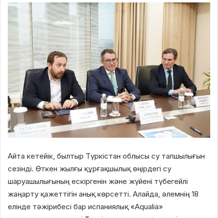
Айта кетейік, былтыр Түркістан облысы су тапшылығын
сезінді. Өткен жылғы құрғақшылық өңірдегі су
шаруашылығының ескіргенін және жүйені түбегейлі
жаңарту қажеттігін анық көрсетті. Алайда, әлемнің 18
елінде тәжірибесі бар испаниялық «Aqualia»