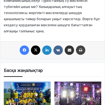
компаниясының келуі Түркістанның су мәселесін
түбегейлі шеше ме? Халықаралық алпауыттың
технологиясы жергілікті мәселелерді шешуде
қаншалықты тиімді боларын уақыт көрсетеді. Әзірге бұл
кездесу қордаланған мәселені шешуге бағытталған
алғашқы талпыныс қана.
Facebook
X
LinkedIn
VKontakte
Share via Email
Print
Басқа жаңалықтар