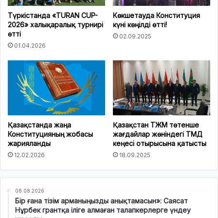
Түркістанда «TURAN CUP-
Көкшетауда Конституция
2026» халықаралық турнирі
күні көңілді өтті!
өтті
02.09.2025
01.04.2026
Қазақстанда жаңа
Қазақстан ТЖМ төтенше
Конституцияның жобасы
жағдайлар жөніндегі ТМД
жарияланды
кеңесі отырысына қатысты
12.02.2026
18.09.2025
08.08.2026
Бір ғана тізім арманыңызды анықтамасын»: Саясат
Нұрбек грантқа іліге алмаған талапкерлерге үндеу