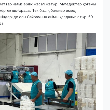
маттар нағыз ерлік жасап жатыр. Мүгедектер қоғамы
жөргек
шығарады. Тек біздің балалар емес,
шіндері де осы Сайрамның өнімін қолданып отыр. 60
да.