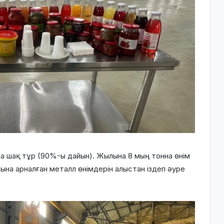
ға шақ тұр (90%-ы дайын). Жылына 8 мың тонна өнім
рына арналған металл өнімдерін алыстан іздеп әуре