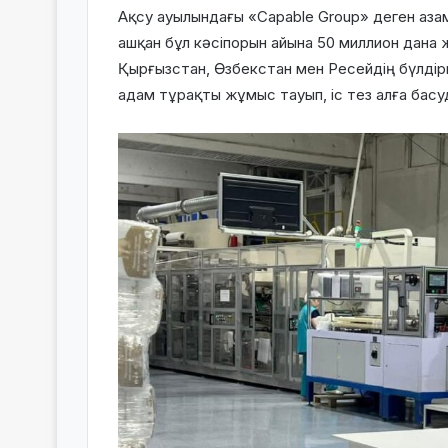
Ақсу ауылындағы «Capable Group» деген аза
ашқан бұл кәсіпорын айына
50 миллион дана 
Қырғызстан, Өзбекстан мен Ресейдің бүлдір
адам тұрақты жұмыс тауып, іс тез алға басу