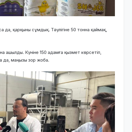
са да, қарқыны сұмдық. Тәулігіне
50 тонна
қаймақ,
на ашылды. Күніне 150 адамға қызмет көрсетіп,
 да, маңызы зор жоба.