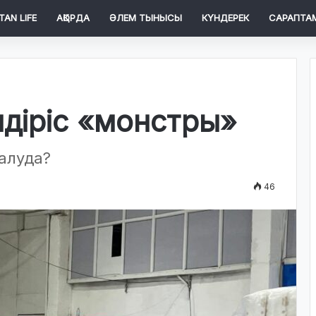
TAN LIFE
АҚОРДА
ӘЛЕМ ТЫНЫСЫ
КҮНДЕРЕК
САРАПТА
ндіріс «монстры»
 алуда?
46