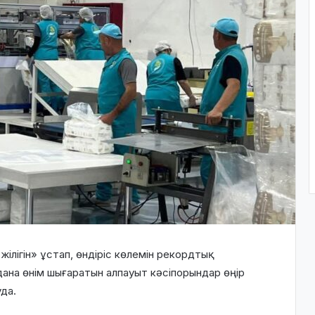
лігін» ұстап, өндіріс көлемін рекордтық
дана өнім шығаратын алпауыт кәсіпорындар өңір
да.