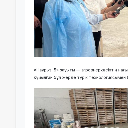
«Наурыз–5» зауыты — агроөнеркәсіптің нағ
құйылған бұл жерде түрік технологиясымен 6