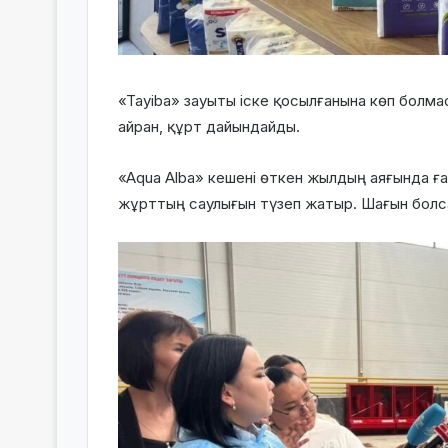
«Tayiba» зауыты іске қосылғанына көп болма
айран, құрт дайындайды.
«Aqua Alba» кешені өткен жылдың аяғында ға
жұрттың саулығын түзеп жатыр. Шағын болса