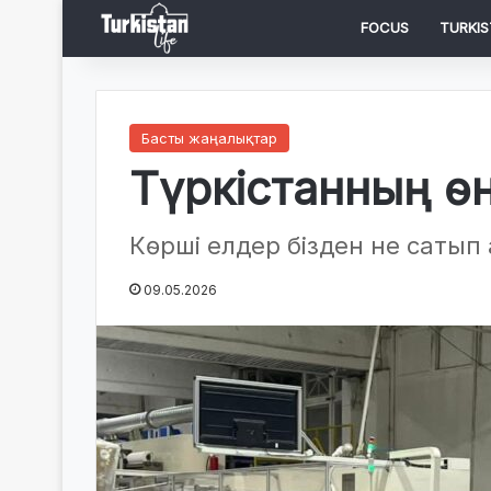
FOCUS
TURKIS
Басты жаңалықтар
Түркістанның ө
Көрші елдер бізден не сатып
09.05.2026