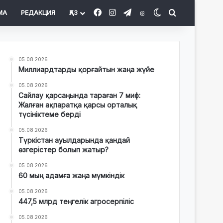
Facebook
Instagram
Telegram
Threads
Switch skin
Іздеу
МА
РЕДАКЦИЯ
ҚАЗ
05.08.2026
Миллиардтарды қорғайтын жаңа жүйе
05.08.2026
Сайлау қарсаңында тараған 7 миф:
Жалған ақпаратқа қарсы орталық
түсініктеме берді
05.08.2026
Түркістан ауылдарында қандай
өзгерістер болып жатыр?
05.08.2026
60 мың адамға жаңа мүмкіндік
05.08.2026
447,5 млрд теңгелік агросерпіліс
05.08.2026