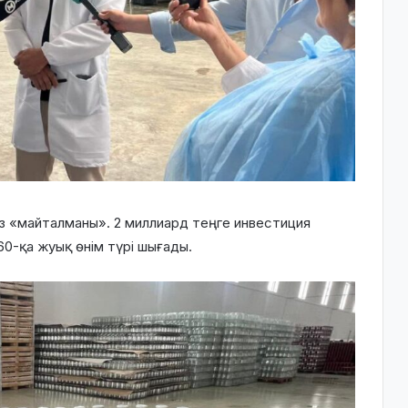
ыз «майталманы».
2 миллиард теңге
инвестиция
0-қа жуық өнім түрі шығады.