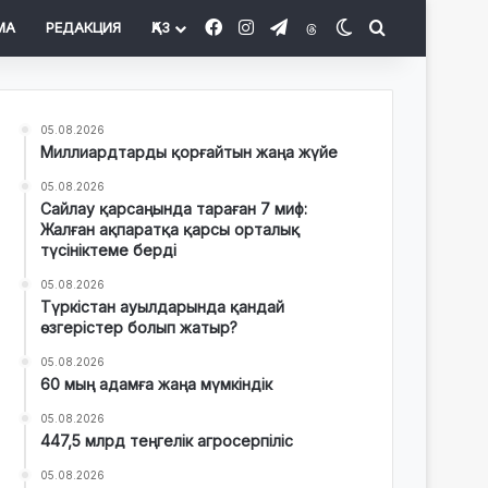
Facebook
Instagram
Telegram
Threads
Switch skin
Іздеу
МА
РЕДАКЦИЯ
ҚАЗ
05.08.2026
Миллиардтарды қорғайтын жаңа жүйе
05.08.2026
Сайлау қарсаңында тараған 7 миф:
Жалған ақпаратқа қарсы орталық
түсініктеме берді
05.08.2026
Түркістан ауылдарында қандай
өзгерістер болып жатыр?
05.08.2026
60 мың адамға жаңа мүмкіндік
05.08.2026
447,5 млрд теңгелік агросерпіліс
05.08.2026