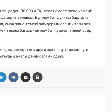
ион теңгеден (18 000 АЕК) асса немесе жеке кемеңіз
а акциз төлейсіз. Бұл қымбат дүниесі барларға
п, сыра және темекі өнімдерінің салығы тағы өсті.
ь мен темекі бағасының қымбаттауына тікелей әсер
) жоқ сыраларды шығаруға және сырттан әкелуге
таудың амалы дейді сала өкілдері.
LinkedIn
VKontakte
Share via Email
Print