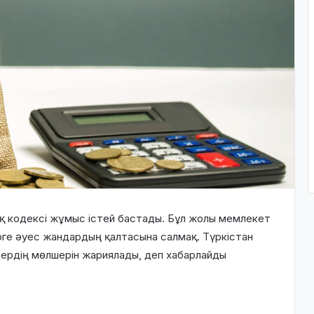
қ кодексі жұмыс істей бастады. Бұл жолы мемлекет
рге әуес жандардың қалтасына салмақ. Түркістан
ердің мөлшерін жариялады, деп хабарлайды