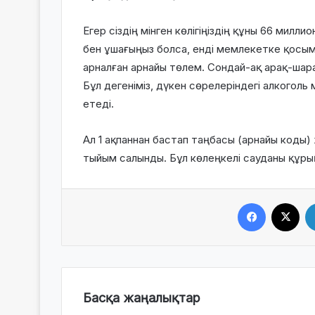
Егер сіздің мінген көлігіңіздің құны 66 милл
бен ұшағыңыз болса, енді мемлекетке қосымш
арналған арнайы төлем. Сондай-ақ арақ-шара
Бұл дегеніміз, дүкен сөрелеріндегі алкогол
етеді.
Ал 1 ақпаннан бастап таңбасы (арнайы коды
тыйым салынды. Бұл көлеңкелі сауданы құрық
Facebook
X
Басқа жаңалықтар