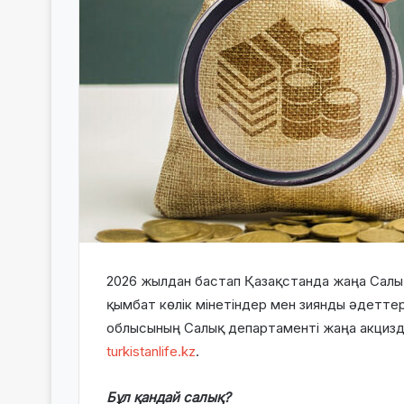
2026 жылдан бастап Қазақстанда жаңа Салы
қымбат көлік мінетіндер мен зиянды әдетте
облысының Салық департаменті жаңа акцизд
turkistanlife.kz
.
Бұл қандай салық?