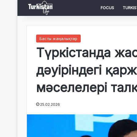
FOCUS
TURKIS
Басты жаңалықтар
Түркістанда жа
дәуіріндегі қарж
мәселелері тал
25.02.2026