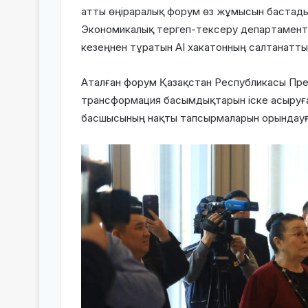
атты өңіраралық форум өз жұмысын бастады.
Экономикалық тергеп-тексеру департаменті
кезеңнен тұратын AI хакатонның салтанатты
Аталған форум Қазақстан Республикасы Пре
трансформация басымдықтарын іске асыру
басшысының нақты тапсырмаларын орындауғ