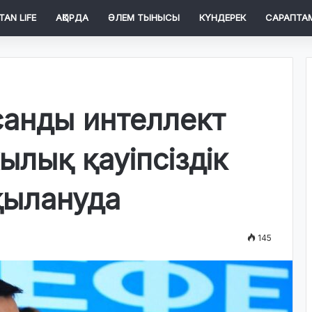
TAN LIFE
АҚОРДА
ӘЛЕМ ТЫНЫСЫ
КҮНДЕРЕК
САРАПТА
санды интеллект
ылық қауіпсіздік
қылануда
145