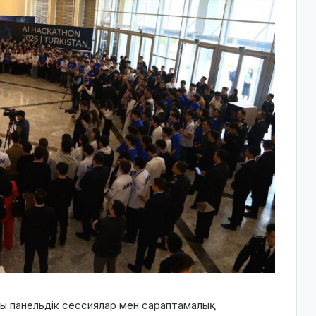
ғы панельдік сессиялар мен сараптамалық