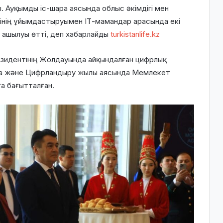
 Ауқымды іс-шара аясында облыс әкімдігі мен
нің ұйымдастыруымен ІТ-мамандар арасында екі
 ашылуы өтті, деп хабарлайды
turkistanlife.kz
зидентінің Жолдауында айқындалған цифрлық
ға және Цифрландыру жылы аясында Мемлекет
а бағытталған.