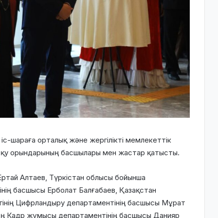
іс-шараға орталық және жергілікті мемлекеттік
 оқу орындарының басшылары мен жастар қатысты.
 Ертай Алтаев, Түркістан облысы бойынша
нің басшысы Ерболат Балғабаев, Қазақстан
гінің Цифрландыру департаментінің басшысы Мұрат
нің Кадр жұмысы департаментінің басшысы Данияр