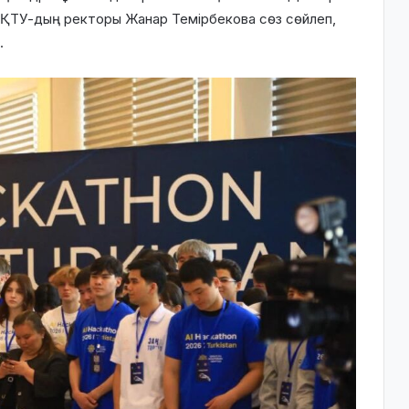
ХҚТУ-дың ректоры Жанар Темірбекова сөз сөйлеп,
.