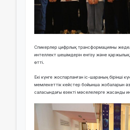
Спикерлер цифрлық трансформацияны жедел
интеллект шешімдерін енгізу және қаржылық қа
өтті.
Екі күнге жоспарланған іс-шараның бірінші к
мемлекеттік кейстер бойынша жобаларын әзір
саласындағы өзекті мәселелерге жасанды ин