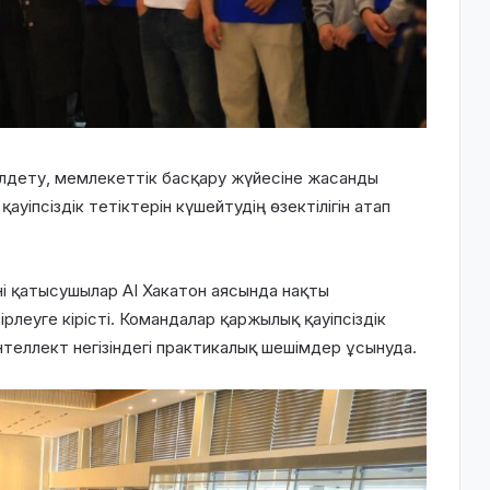
дету, мемлекеттік басқару жүйесіне жасанды
уіпсіздік тетіктерін күшейтудің өзектілігін атап
үні қатысушылар AI Хакатон аясында нақты
леуге кірісті. Командалар қаржылық қауіпсіздік
теллект негізіндегі практикалық шешімдер ұсынуда.