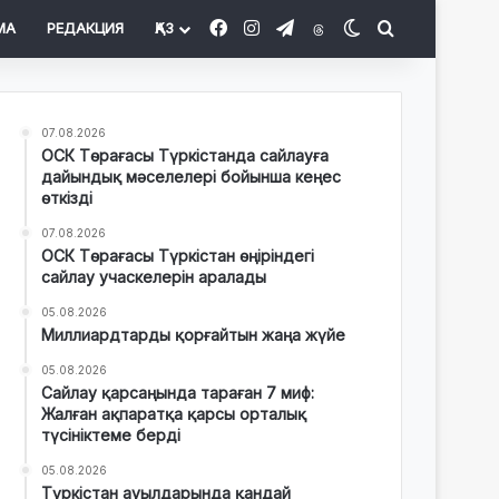
Facebook
Instagram
Telegram
Threads
Switch skin
Іздеу
МА
РЕДАКЦИЯ
ҚАЗ
07.08.2026
ОСК Төрағасы Түркістанда сайлауға
дайындық мәселелері бойынша кеңес
өткізді
07.08.2026
ОСК Төрағасы Түркістан өңіріндегі
сайлау учаскелерін аралады
05.08.2026
Миллиардтарды қорғайтын жаңа жүйе
05.08.2026
Сайлау қарсаңында тараған 7 миф:
Жалған ақпаратқа қарсы орталық
түсініктеме берді
05.08.2026
Түркістан ауылдарында қандай