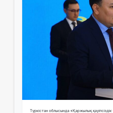
Түркістан облысында «Қаржылық қауіпсіздік