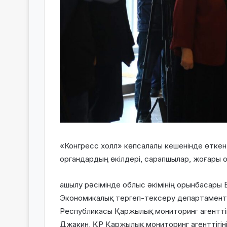
«Конгресс холл» көпсалалы кешенінде өткен 
органдардың өкілдері, сарапшылар, жоғары
ашылу рәсімінде облыс әкімінің орынбасары
Экономикалық тергеп-тексеру департаменті
Республикасы Қаржылық мониторинг агентті
Джакин, ҚР Қаржылық мониторинг агенттігі