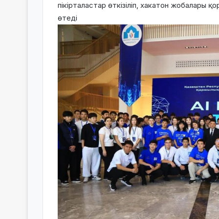
пікірталастар өткізіліп, хакатон жобалары 
өтеді