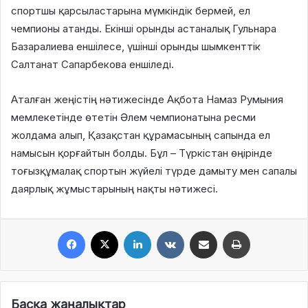
спортшы қарсыластарына мүмкіндік бермей, ел
чемпионы атанды. Екінші орынды астаналық Гульнара
Базаралиева еншілесе, үшінші орынды шымкенттік
Салтанат Сапарбекова еншіледі.
Аталған жеңістің нәтижесінде Ақбота Намаз Румыния
мемлекетінде өтетін Әлем чемпионатына ресми
жолдама алып, Қазақстан құрамасының сапында ел
намысын қорғайтын болды. Бұл – Түркістан өңірінде
тоғызқұмалақ спортын жүйелі түрде дамыту мен сапалы
даярлық жұмыстарының нақты нәтижесі.
Facebook
X
LinkedIn
VKontakte
Share via Email
Print
Басқа жаңалықтар