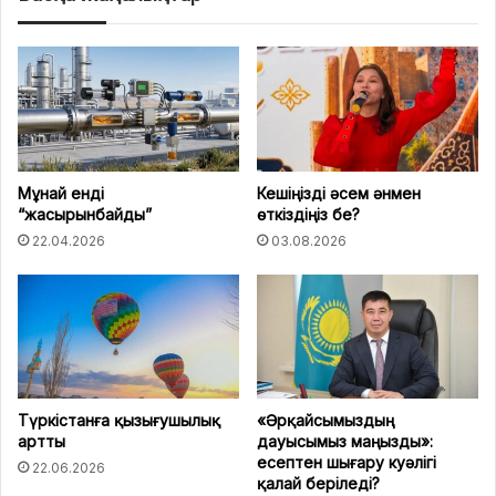
Мұнай енді
Кешіңізді әсем әнмен
“жасырынбайды”
өткіздіңіз бе?
22.04.2026
03.08.2026
Түркістанға қызығушылық
«Әрқайсымыздың
артты
дауысымыз маңызды»:
есептен шығару куәлігі
22.06.2026
қалай беріледі?