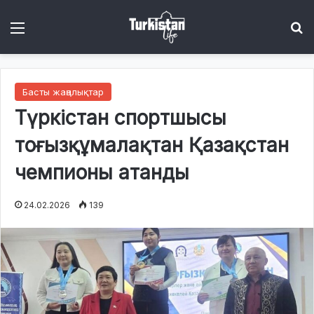
Menu
І
Басты жаңалықтар
Түркістан спортшысы
тоғызқұмалақтан Қазақстан
чемпионы атанды
24.02.2026
139