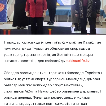
Павлодар қаласында өткен тоғызқұмалақтан Қазақстан
чемпионатында Түркістан облысының спортшысы
үздіктер қатарынан көрініп, ел біріншілігінде жоғары
нәтиже көрсетті ，деп хабарлайды
turkistanlife.kz
Әйелдер арасында өткен тартысты бәсекеде Түркістан
облыстық ұлттық спорт түрлерінен мамандандырылған
балалар мен жасөспірімдер спорт мектебінің
спортшысы Ақбота Намаз шебер ойынымен дараланып, I
орынды иеленді. Финалдық кездесулерде жоғары
тактикалық сауаттылық пен төзімділік танытқан