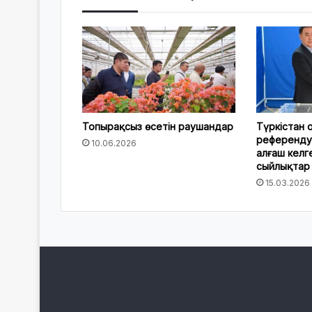
Топырақсыз өсетін раушандар
Түркістан
референду
10.06.2026
алғаш келг
сыйлықтар
15.03.2026