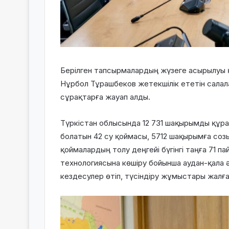
Берілген тапсырмалардың жүзеге асырылуы қ
Нұрбол Тұрашбеков жетекшілік ететін салала
сұрақтарға жауап алды.
Түркістан облысында 12 731 шақырымды құра
болатын 42 су қоймасы, 5712 шақырымға соз
қоймалардың толу деңгейі бүгінгі таңға 71
технологиясына көшіру бойынша аудан-қала 
кездесулер өтіп, түсіндіру жұмыстары жалға