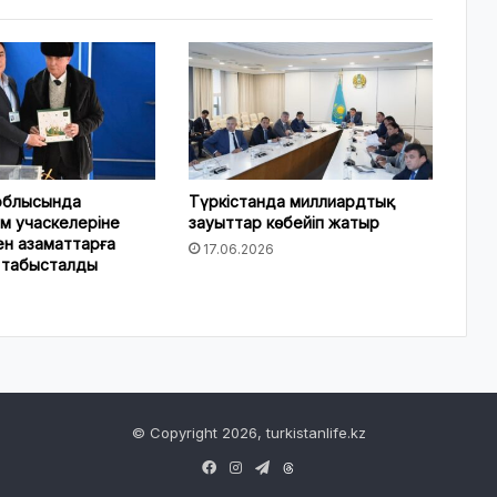
 облысында
Түркістанда миллиардтық
м учаскелеріне
зауыттар көбейіп жатыр
ен азаматтарға
17.06.2026
 табысталды
© Copyright 2026, turkistanlife.kz
Facebook
Instagram
Telegram
Threads