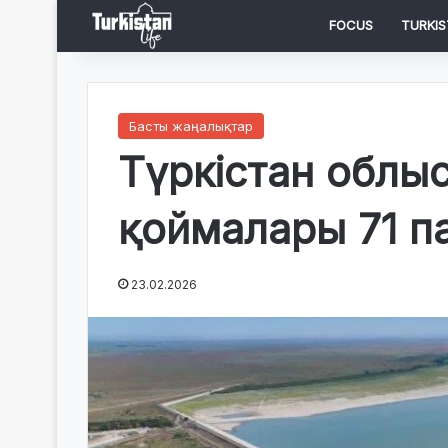
FOCUS
TURKIS
Басты жаңалықтар
Түркістан облы
қоймалары 71 п
23.02.2026