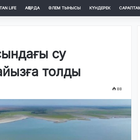
TAN LIFE
АҚОРДА
ӘЛЕМ ТЫНЫСЫ
КҮНДЕРЕК
САРАПТА
сындағы су
айызға толды
88