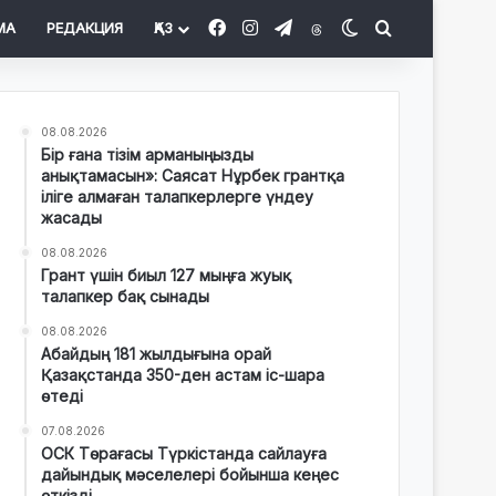
Facebook
Instagram
Telegram
Threads
Switch skin
Іздеу
МА
РЕДАКЦИЯ
ҚАЗ
08.08.2026
Бір ғана тізім арманыңызды
анықтамасын»: Саясат Нұрбек грантқа
іліге алмаған талапкерлерге үндеу
жасады
08.08.2026
Грант үшін биыл 127 мыңға жуық
талапкер бақ сынады
08.08.2026
Абайдың 181 жылдығына орай
Қазақстанда 350-ден астам іс-шара
өтеді
07.08.2026
ОСК Төрағасы Түркістанда сайлауға
дайындық мәселелері бойынша кеңес
өткізді