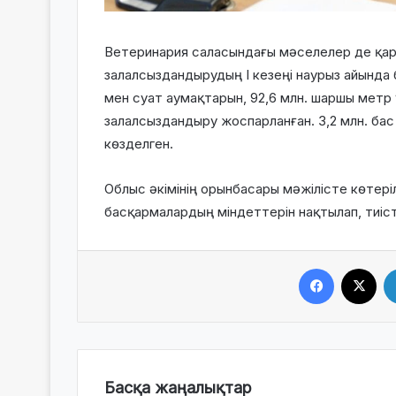
Ветеринария саласындағы мәселелер де қар
залалсыздандырудың І кезеңі наурыз айында 
мен суат аумақтарын, 92,6 млн. шаршы метр
залалсыздандыру жоспарланған. 3,2 млн. бас 
көзделген.
Облыс әкімінің орынбасары мәжілісте көтер
басқармалардың міндеттерін нақтылап, тиіс
Facebook
X
Басқа жаңалықтар