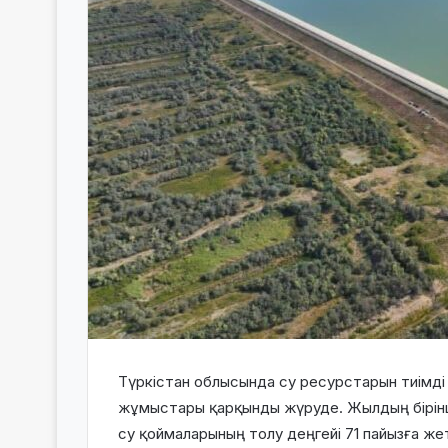
Түркістан облысында су ресурстарын тиімді
жұмыстары қарқынды жүруде. Жылдың бірінш
су қоймаларының толу деңгейі 71 пайызға же