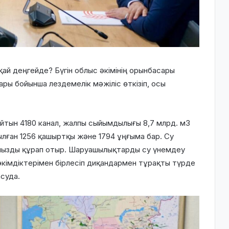
ай деңгейде? Бүгін облыс әкімінің орынбасары
ры бойынша лездемелік мәжіліс өткізіп, осы
йтын 4180 канал, жалпы сыйымдылығы 8,7 млрд. м3
ылған 1256 қашыртқы және 1794 ұңғыма бар. Су
 пайызды құрап отыр. Шаруашылықтарды су үнемдеу
әкімдіктерімен бірлесіп диқандармен тұрақты түрде
суда.