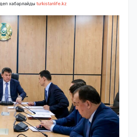
 деп хабарлайды
turkistanlife.kz