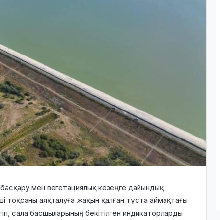
 басқару мен вегетациялық кезеңге дайындық
і тоқсаны аяқталуға жақын қалған тұста аймақтағы
тіп, сала басшыларының бекітілген индикаторларды