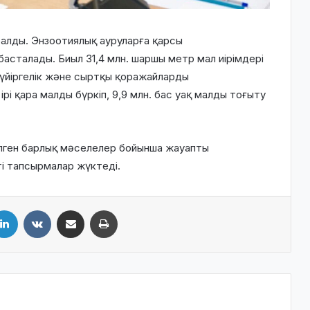
алды. Энзоотиялық ауруларға қарсы
басталады. Биыл 31,4 млн. шаршы метр мал иірімдері
 үйіргелік және сыртқы қоражайларды
ірі қара малды бүркіп, 9,9 млн. бас уақ малды тоғыту
ілген барлық мәселелер бойынша жауапты
ті тапсырмалар жүктеді.
LinkedIn
VKontakte
Share via Email
Print