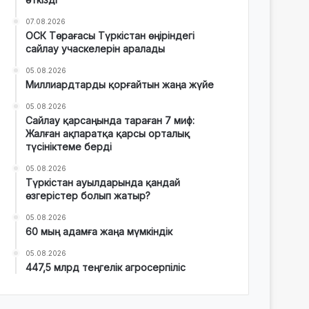
07.08.2026
ОСК Төрағасы Түркістан өңіріндегі
сайлау учаскелерін аралады
05.08.2026
Миллиардтарды қорғайтын жаңа жүйе
05.08.2026
Сайлау қарсаңында тараған 7 миф:
Жалған ақпаратқа қарсы орталық
түсініктеме берді
05.08.2026
Түркістан ауылдарында қандай
өзгерістер болып жатыр?
05.08.2026
60 мың адамға жаңа мүмкіндік
05.08.2026
447,5 млрд теңгелік агросерпіліс