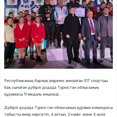
Республиканың барлық өңірінен жиналған 517 спортшы
бақ сынаған дүбірлі додада Түркістан облысының
құрамасы 11 медаль еншіледі .
Дүбірлі додада Түркістан облысының құрама командасы
табысты өнер көрсетіп, 4 алтын, 3 күміс және 4 қола