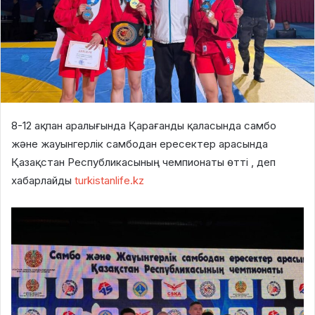
8-12 ақпан аралығында Қарағанды қаласында самбо
және жауынгерлік самбодан ересектер арасында
Қазақстан Республикасының чемпионаты өтті , деп
хабарлайды
turkistanlife.kz