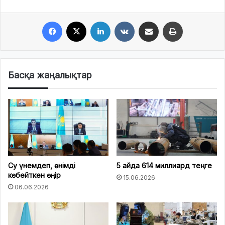
Facebook
X
LinkedIn
VKontakte
Share via Email
Print
Басқа жаңалықтар
Су үнемдеп, өнімді
5 айда 614 миллиард теңге
көбейткен өңір
15.06.2026
06.06.2026