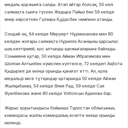
медаль қоржынға салды. Атап айтар болсақ, 50 келі
салмақта сынға түскен Жадыра Пайыз бен 59 келіде
өнер көрсеткен Гүлзира Құдасбек чемпион атанды.
Сондай-ақ, 64 келіде Меруерт Нұрмаханова мен 80
келіден жоғары салмақта Нұрилла Асанқызы қарсылас
шақ келтірмей, қос алтынды қанжығаларына байлады.
Сонымене қатар, 50 келіде Айман Ибрагимова мен
Шолпан Алтынбек күміспен күптелсе, 72 келідегі Ақбота
Қыдырәлі де екінші орынды қанағат етті. Ал, қола
медальді місе тұтқандар қатарында 50 келіде Айжан
Жылқыбаева, 54 келіде Әлия Рад, 59 келіде Сая
Әуелбекова және 80 келіде Ұлболсын Адилова бар.
Жарыс қорытындысы бойынша Түркістан облысының
командасы жалпы командалық есепте екінші орынды
иеленді.