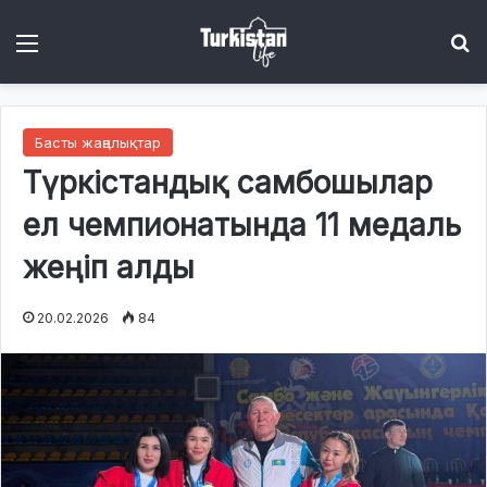
Menu
І
Басты жаңалықтар
Түркістандық самбошылар
ел чемпионатында 11 медаль
жеңіп алды
20.02.2026
84