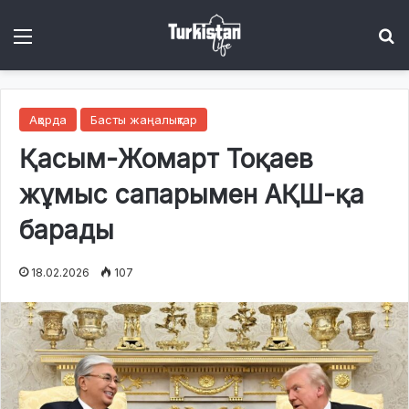
Menu
І
Ақорда
Басты жаңалықтар
Қасым-Жомарт Тоқаев
жұмыс сапарымен АҚШ-қа
барады
18.02.2026
107