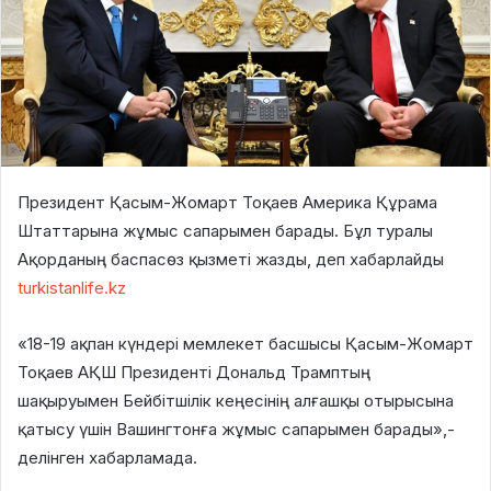
Президент Қасым-Жомарт Тоқаев Америка Құрама
Штаттарына жұмыс сапарымен барады. Бұл туралы
Ақорданың баспасөз қызметі жазды, деп хабарлайды
turkistanlife.kz
«18-19 ақпан күндері мемлекет басшысы Қасым-Жомарт
Тоқаев АҚШ Президенті Дональд Трамптың
шақыруымен Бейбітшілік кеңесінің алғашқы отырысына
қатысу үшін Вашингтонға жұмыс сапарымен барады»,-
делінген хабарламада.