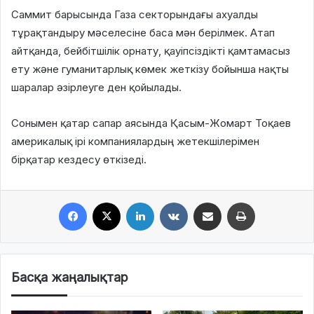
Саммит барысында Газа секторындағы ахуалды
тұрақтандыру мәселесіне баса мән берілмек. Атап
айтқанда, бейбітшілік орнату, қауіпсіздікті қамтамасыз
ету және гуманитарлық көмек жеткізу бойынша нақты
шаралар әзірлеуге ден қойылады.
Сонымен қатар сапар аясында Қасым-Жомарт Тоқаев
америкалық ірі компаниялардың жетекшілерімен
бірқатар кездесу өткізеді.
Facebook
X
LinkedIn
VKontakte
Share via Email
Print
Басқа жаңалықтар