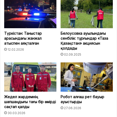
Түркістан: Таныстар
Белоусовка ауылындағы
арасындағы жанжал
сенбілік: тұрғындар «Таза
атыспен аяқталған
Қазақстан» акциясын
қолдады
12.02.2026
02.09.2025
Жедел жәрдемнің
Робот алғаш рет бауыр
шапшаңдығы тағы бір өмірді
ауыстырды
сақтап қалды
27.06.2026
30.03.2026