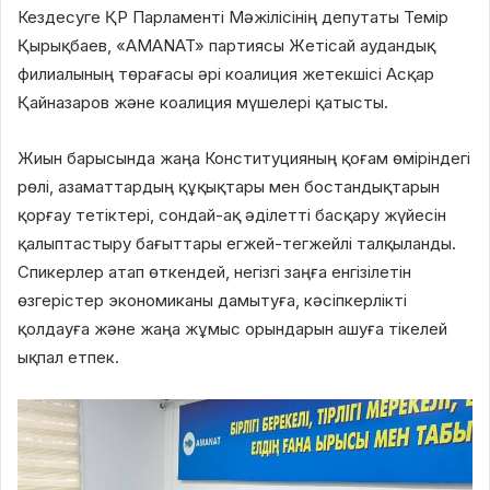
Кездесуге ҚР Парламенті Мәжілісінің депутаты Темір
Қырықбаев, «AMANAT» партиясы Жетісай аудандық
филиалының төрағасы әрі коалиция жетекшісі Асқар
Қайназаров және коалиция мүшелері қатысты.
Жиын барысында жаңа Конституцияның қоғам өміріндегі
рөлі, азаматтардың құқықтары мен бостандықтарын
қорғау тетіктері, сондай-ақ әділетті басқару жүйесін
қалыптастыру бағыттары егжей-тегжейлі талқыланды.
Спикерлер атап өткендей, негізгі заңға енгізілетін
өзгерістер экономиканы дамытуға, кәсіпкерлікті
қолдауға және жаңа жұмыс орындарын ашуға тікелей
ықпал етпек.