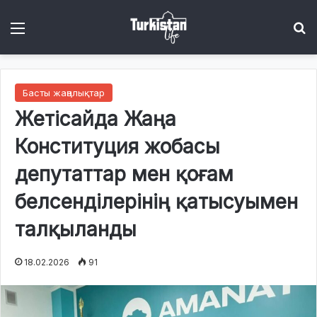
Menu
І
Басты жаңалықтар
Жетісайда Жаңа
Конституция жобасы
депутаттар мен қоғам
белсенділерінің қатысуымен
талқыланды
18.02.2026
91