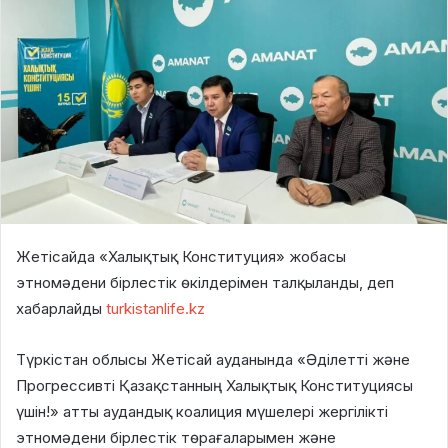
Жетісайда «Халықтық Конституция» жобасы
этномәдени бірлестік өкілдерімен талқыланды, деп
хабарлайды
turkistanlife.kz
Түркістан облысы Жетісай ауданында «Әділетті және
Прогрессивті Қазақстанның Халықтық Конституциясы
үшін!» атты аудандық коалиция мүшелері жергілікті
этномәдени бірлестік төрағаларымен және