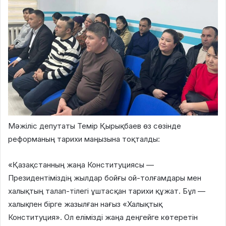
Мәжіліс депутаты Темір Қырықбаев өз сөзінде
реформаның тарихи маңызына тоқталды:
«Қазақстанның жаңа Конституциясы —
Президентіміздің жылдар бойғы ой-толғамдары мен
халықтың талап-тілегі ұштасқан тарихи құжат. Бұл —
халықпен бірге жазылған нағыз «Халықтық
Конституция». Ол елімізді жаңа деңгейге көтеретін