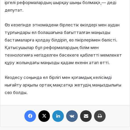
іргелі реформалардың шырқау шыңы болмақ»,— деді
депутат.
Өз кезегінде этномәдени бірлестік өкілдері мен аудан
тұрғындары ел болашағына бағытталған маңызды
бастамаларға қолдау білдіріп, өз пікірлерімен бөлісті.
Қатысушылар бұл реформалардың білім мен
технологияға негізделген бәсекеге қабілетті мемлекет
құру жолындағы маңызды қадам екенін атап өтті.
Кездесу соңында ел бірлігі мен қоғамдық келісімді
нығайту арқылы ортақ мақсатқа жетудің маңыздылығы
сөз болды.
Facebook
X
LinkedIn
VKontakte
Share via Email
Print