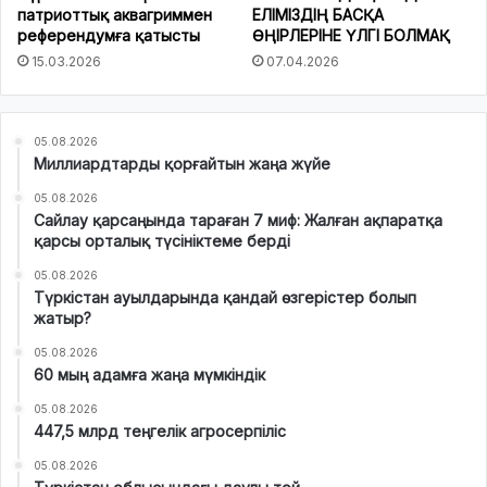
патриоттық аквагриммен
ЕЛІМІЗДІҢ БАСҚА
референдумға қатысты
ӨҢІРЛЕРІНЕ ҮЛГІ БОЛМАҚ
15.03.2026
07.04.2026
05.08.2026
Миллиардтарды қорғайтын жаңа жүйе
05.08.2026
Сайлау қарсаңында тараған 7 миф: Жалған ақпаратқа
қарсы орталық түсініктеме берді
05.08.2026
Түркістан ауылдарында қандай өзгерістер болып
жатыр?
05.08.2026
60 мың адамға жаңа мүмкіндік
05.08.2026
447,5 млрд теңгелік агросерпіліс
05.08.2026