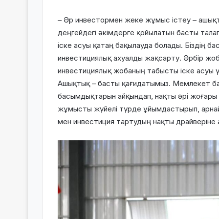
– Әр инвестормен жеке жұмыс істеу – ашықтық
деңгейдегі әкімдерге қойылатын басты тала
іске асуы қатаң бақылауда болады. Біздің б
инвестициялық ахуалды жақсарту. Әрбір жоб
инвестициялық жобаның табысты іске асуы ү
Ашықтық – басты қағидатымыз. Мемлекет б
басымдықтарын айқындап, нақты әрі жоғары 
жұмысты жүйелі түрде ұйымдастырып, арна
мен инвестиция тартудың нақты драйверіне 