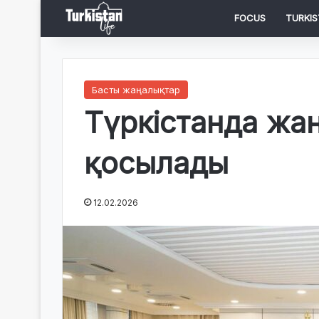
FOCUS
TURKIS
Басты жаңалықтар
Түркістанда жаң
қосылады
12.02.2026