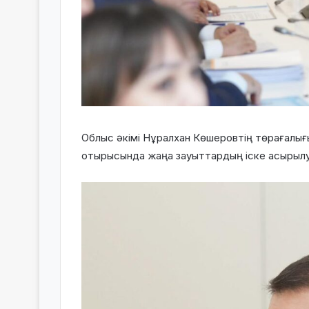
Облыс әкімі Нұралхан Көшеровтің төрағалығ
отырысында жаңа зауыттардың іске асырыл