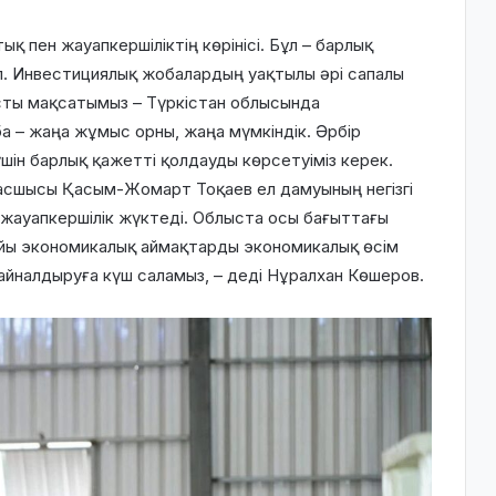
 пен жауапкершіліктің көрінісі. Бұл – барлық
п. Инвестициялық жобалардың уақтылы әрі сапалы
асты мақсатымыз – Түркістан облысында
а – жаңа жұмыс орны, жаңа мүмкіндік. Әрбір
шін барлық қажетті қолдауды көрсетуіміз керек.
асшысы Қасым-Жомарт Тоқаев ел дамуының негізгі
жауапкершілік жүктеді. Облыста осы бағыттағы
йы экономикалық аймақтарды экономикалық өсім
айналдыруға күш саламыз, – деді Нұралхан Көшеров.