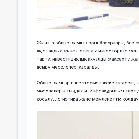
Жиынға облыс әкімінің орынбасарлары, басқа
ақ отандық және шетелдік инвесторлар мен б
тарту, инвестициялық ахуалды жақсарту жә
асыру мәселелері қаралды.
Облыс әкімі әр инвестормен жеке тілдесіп, 
мәселелерін тыңдады. Инфрақұрылым тарту, 
қосылу, логистика және мемлекеттік қолдау 