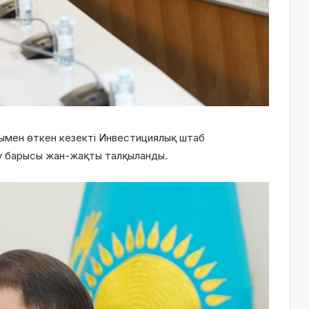
ымен өткен кезекті Инвестициялық штаб
у барысы жан-жақты талқыланды.