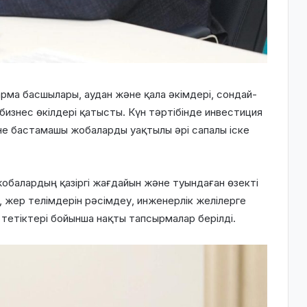
рма басшылары, аудан және қала әкімдері, сондай-
изнес өкілдері қатысты. Күн тәртібінде инвестиция
не бастамашы жобаларды уақтылы әрі сапалы іске
жобалардың қазіргі жағдайын және туындаған өзекті
жер телімдерін рәсімдеу, инженерлік желілерге
тетіктері бойынша нақты тапсырмалар берілді.