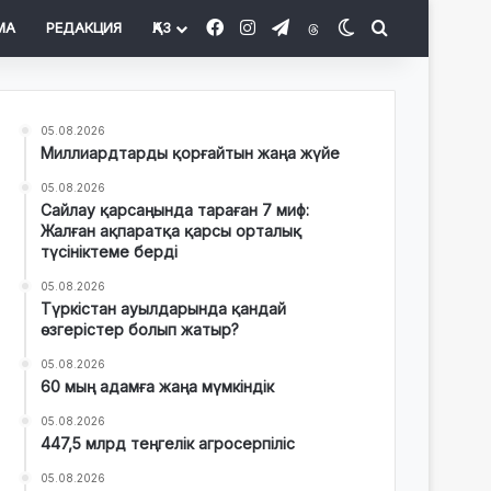
Facebook
Instagram
Telegram
Threads
Switch skin
Іздеу
МА
РЕДАКЦИЯ
ҚАЗ
05.08.2026
Миллиардтарды қорғайтын жаңа жүйе
05.08.2026
Сайлау қарсаңында тараған 7 миф:
Жалған ақпаратқа қарсы орталық
түсініктеме берді
05.08.2026
Түркістан ауылдарында қандай
өзгерістер болып жатыр?
05.08.2026
60 мың адамға жаңа мүмкіндік
05.08.2026
447,5 млрд теңгелік агросерпіліс
05.08.2026