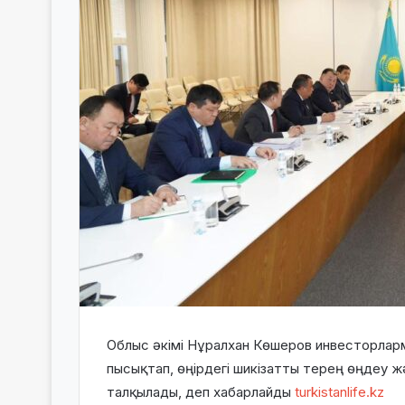
Облыс әкімі Нұралхан Көшеров инвесторлар
пысықтап, өңірдегі шикізатты терең өңдеу
талқылады, деп хабарлайды
turkistanlife.kz