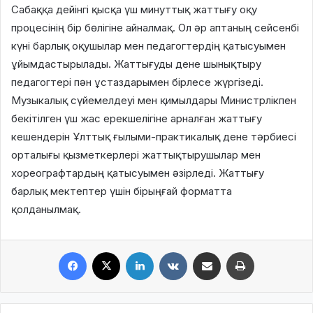
Сабаққа дейінгі қысқа үш минуттық жаттығу оқу
процесінің бір бөлігіне айналмақ. Ол әр аптаның сейсенбі
күні барлық оқушылар мен педагогтердің қатысуымен
ұйымдастырылады. Жаттығуды дене шынықтыру
педагогтері пән ұстаздарымен бірлесе жүргізеді.
Музыкалық сүйемелдеуі мен қимылдары Министрлікпен
бекітілген үш жас ерекшелігіне арналған жаттығу
кешендерін Ұлттық ғылыми-практикалық дене тәрбиесі
орталығы қызметкерлері жаттықтырушылар мен
хореографтардың қатысуымен әзірледі. Жаттығу
барлық мектептер үшін бірыңғай форматта
қолданылмақ.
Facebook
X
LinkedIn
VKontakte
Share via Email
Print