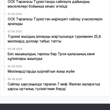
ОСК Төрағасы Түркістанда сайлауға дайындық
мәселелері бойынша кеңес өткізді
07.08.2026
ОСК Төрағасы Түркістан өңіріндегі сайлау учаскелерін
аралады
07.08.2026
Түркия жылдың алғашқы жартысында туризмнен 25,8
миллиард доллар табыс тапты
06.08.2026
Бес мыңжылдық тарихы бар Троя қаласының көне
құпиялары ашылуда
05.08.2026
Миллиардтарды қорғайтын жаңа жүйе
05.08.2026
Сайлау қарсаңында тараған 7 миф: Жалған ақпаратқа
қарсы орталық түсініктеме берді