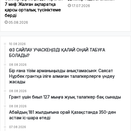
7 миф: Жалған ақпаратқа
17.07.2026
қарсы орталық түсініктеме
берді
05.08.2026
10.08.2026
ӨЗ САЙЛАУ УЧАСКЕҢІЗДІ ҚАЛАЙ ОҢАЙ ТАБУҒА
БОЛАДЫ?
08.08.2026
Бір ғана тізім арманыңызды анықтамасын»: Саясат
Нұрбек грантқа іліге алмаған талапкерлерге үндеу
жасады
08.08.2026
Грант үшін биыл 127 мыңға жуық талапкер бақ сынады
08.08.2026
Абайдың 181 жылдығына орай Қазақстанда 350-ден
астам іс-шара өтеді
07.08.2026