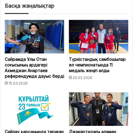
Басқа жаңалықтар
Сайрамда Ұлы Отан
Түркістандық самбошылар
соғысының ардагері
ел чемпионатында 11
Ахмеджан Анартаев
медаль жеңіп алды
референдумда дауыс берді
20.02.2026
15.03.2026
Сайлау қарсаңында тараған
Джакартадағы аламан