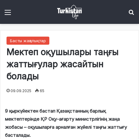
Menu
І
Басты жаңалықтар
Мектеп оқушылары таңғы
жаттығулар жасайтын
болады
09.09.2025
65
9 қыркүйектен бастап Қазақстанның барлық
мектептерінде ҚР Оқу-ағарту министрлігінің жаңа
жобасы – оқушыларға арналған жүйелі таңғы жаттығу
басталады.