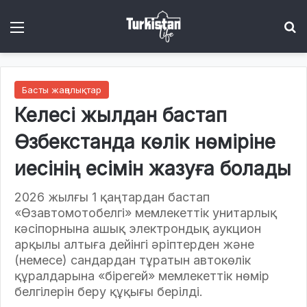
Menu
І
Басты жаңалықтар
Келесі жылдан бастап
Өзбекстанда көлік нөміріне
иесінің есімін жазуға болады
2026 жылғы 1 қаңтардан бастап
«Өзавтомотобелгі» мемлекеттік унитарлық
кәсіпорнына ашық электрондық аукцион
арқылы алтыға дейінгі әріптерден және
(немесе) сандардан тұратын автокөлік
құралдарына «бірегей» мемлекеттік нөмір
белгілерін беру құқығы берілді.