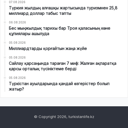
07.08.2026
Түркия жылдың алғашқы жартысында туризмнен 25,8
миллиард доллар табыс тапты
06.08.2026
Бес мыңжылдық тарихы бар Троя қаласының көне
құпиялары ашылуда
05.08.2026
Миллиардтарды қорғайтын жаңа жүйе
05.08.2026
Сайлау қарсаңында тараған 7 миф: Жалған ақпаратқа
қарсы орталық түсініктеме берді
05.08.2026
Түркістан ауылдарында қандай өзгерістер болып
жатыр?
© Copyright 2026, turkistanlife.kz