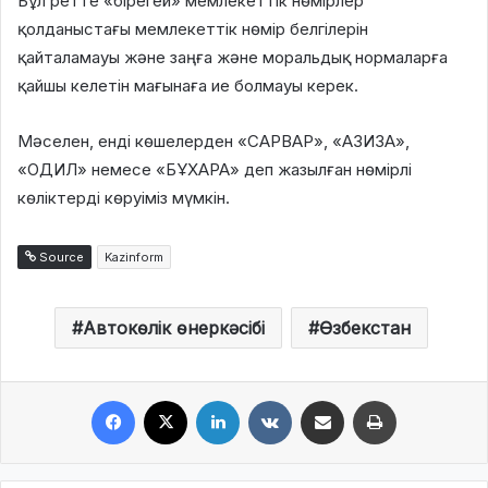
Бұл ретте «бірегей» мемлекеттік нөмірлер
қолданыстағы мемлекеттік нөмір белгілерін
қайталамауы және заңға және моральдық нормаларға
қайшы келетін мағынаға ие болмауы керек.
Мәселен, енді көшелерден «САРВАР», «АЗИЗА»,
«ОДИЛ» немесе «БҰХАРА» деп жазылған нөмірлі
көліктерді көруіміз мүмкін.
Source
Kazinform
Автокөлік өнеркәсібі
Өзбекстан
Facebook
X
LinkedIn
VKontakte
Share via Email
Print