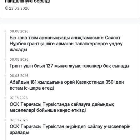
пайдалануға берілді
22.03.2026
08.08.2026
Бір ғана тізім арманыңызды анықтамасын»: Саясат
Нұрбек грантқа іліге алмаған талапкерлерге үндеу
жасады
08.08.2026
Грант үшін биыл 127 мыңға жуық талапкер бақ сынады
08.08.2026
Абайдың 181 жылдығына орай Қазақстанда 350-ден
астам іс-шара өтеді
07.08.2026
ОСК Төрағасы Түркістанда сайлауға дайындық
мәселелері бойынша кеңес өткізді
07.08.2026
ОСК Төрағасы Түркістан өңіріндегі сайлау учаскелерін
аралады