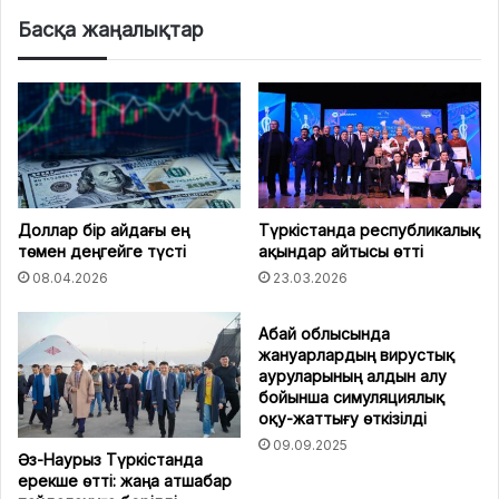
Басқа жаңалықтар
Доллар бір айдағы ең
Түркістанда республикалық
төмен деңгейге түсті
ақындар айтысы өтті
08.04.2026
23.03.2026
Абай облысында
жануарлардың вирустық
ауруларының алдын алу
бойынша симуляциялық
оқу-жаттығу өткізілді
09.09.2025
Әз-Наурыз Түркістанда
ерекше өтті: жаңа атшабар