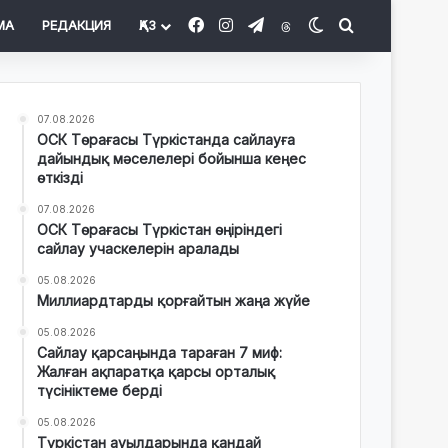
Facebook
Instagram
Telegram
Threads
Switch skin
Іздеу
МА
РЕДАКЦИЯ
ҚАЗ
07.08.2026
ОСК Төрағасы Түркістанда сайлауға
дайындық мәселелері бойынша кеңес
өткізді
07.08.2026
ОСК Төрағасы Түркістан өңіріндегі
сайлау учаскелерін аралады
05.08.2026
Миллиардтарды қорғайтын жаңа жүйе
05.08.2026
Сайлау қарсаңында тараған 7 миф:
Жалған ақпаратқа қарсы орталық
түсініктеме берді
05.08.2026
Түркістан ауылдарында қандай