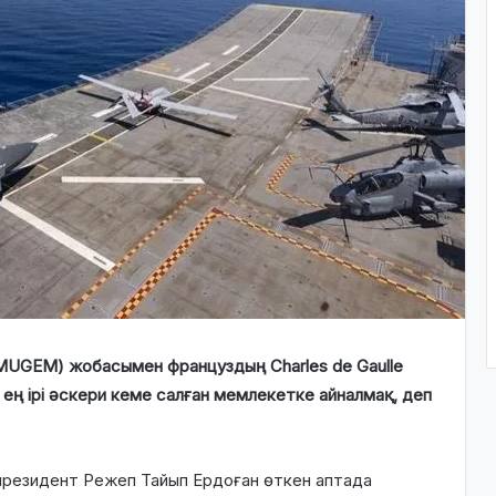
MUGEM) жобасымен француздың Charles de Gaulle
 ең ірі әскери кеме салған мемлекетке айналмақ, деп
 президент Режеп Тайып Ердоған өткен аптада