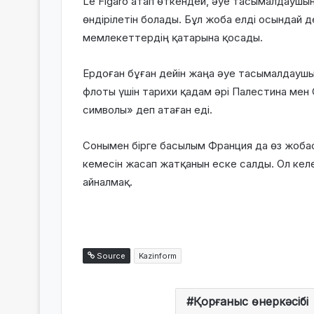
Le Figaro атап өткендей, әуе тасымалдаушы
өндірілетін болады. Бұл жоба елді осындай д
мемлекеттердің қатарына қосады.
Ердоған бұған дейін жаңа әуе тасымалдаушы 
флоты үшін тарихи қадам әрі Палестина мен 
символы» деп атаған еді.
Сонымен бірге басылым Франция да өз жоба
кемесін жасап жатқанын еске салды. Ол кел
айналмақ.
Source
Kazinform
Қорғаныс өнеркәсібі