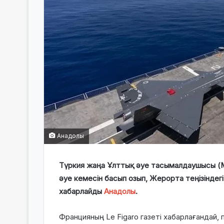
Анадолы
Түркия жаңа Ұлттық әуе тасымалдаушысы (
әуе кемесін басып озып, Жерорта теңізіндегі
хабарлайды
Анадолы
.
Францияның Le Figaro газеті хабарлағандай,