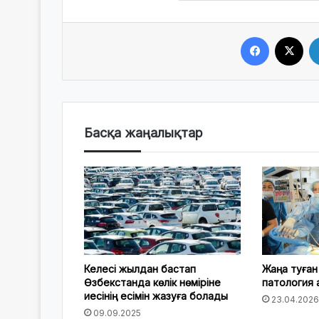
Facebook
X
Басқа жаңалықтар
Келесі жылдан бастап
Жаңа туған
Өзбекстанда көлік нөміріне
патология
иесінің есімін жазуға болады
23.04.2026
09.09.2025