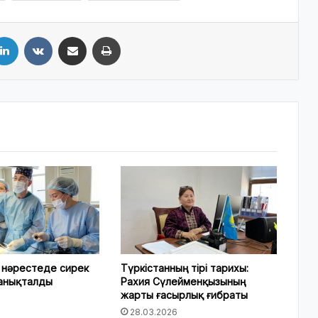
LinkedIn
VKontakte
Share via Email
Print
 нәрестеде сирек
Түркістанның тірі тарихы:
 анықталды
Рахия Сүлейменқызының
жарты ғасырлық ғибраты
28.03.2026