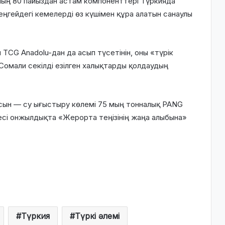
ның 80 пайыздан астам компоненттері Түркияда
еңгейдегі кемелерді өз күшімен құра алатын санаулы
TCG Anadolu-дан да асып түсетінін, оны «түрік
Сомали секілді езілген халықтарды қолдаудың
сын — су ығыстыру көлемі 75 мың тонналық PANG
есі онжылдықта «Жерорта теңізінің жаңа алыбына»
Түркия
Түркі әлемі