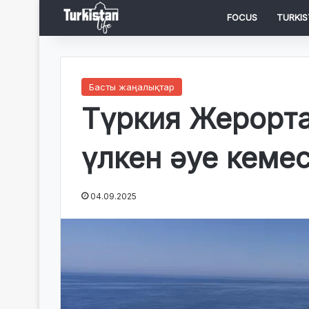
FOCUS
TURKIS
Басты жаңалықтар
Түркия Жерорта 
үлкен әуе кеме
04.09.2025