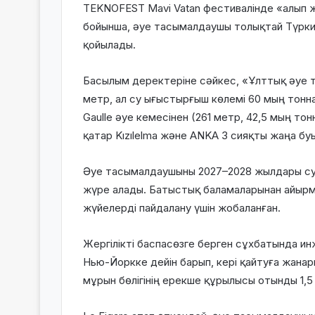
TEKNOFEST Mavi Vatan фестивалінде «алып
бойынша, әуе тасымалдаушы толықтай Түркия
қойылады.
Басылым деректеріне сәйкес, «Ұлттық әуе 
метр, ал су ығыстырғыш көлемі 60 мың тонн
Gaulle әуе кемесінен (261 метр, 42,5 мың т
қатар Kızılelma және ANKA 3 сияқты жаңа б
Әуе тасымалдаушыны 2027–2028 жылдары суға
жүре алады. Батыстық баламаларынан айырм
жүйелерді пайдалану үшін жобаланған.
Жергілікті баспасөзге берген сұхбатында 
Нью-Йоркке дейін барып, кері қайтуға жанар
мұрын бөлігінің ерекше құрылысы отынды 1,5 