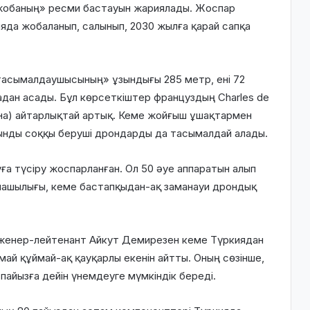
 жобаның» ресми бастауын жариялады. Жоспар
да жобаланып, салынып, 2030 жылға қарай сапқа
тасымалдаушысының» ұзындығы 285 метр, ені 72
адан асады. Бұл көрсеткіштер француздың Charles de
онна) айтарлықтай артық. Кеме жойғыш ұшақтармен
уынды соққы беруші дрондарды да тасымалдай алады.
 түсіру жоспарланған. Ол 50 әуе аппаратын алып
ашылығы, кеме бастапқыдан-ақ заманауи дрондық
инженер-лейтенант Айкут Демирезен кеме Түркиядан
май құймай-ақ қауқарлы екенін айтты. Оның сөзінше,
пайызға дейін үнемдеуге мүмкіндік береді.