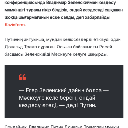
конференциясында Владимир Зеленскиймен кездесу
мүмкіндігі туралы пікір білдіріп, ондай кездесуді ешқашан
жоққа шығармағанын еске салды, деп хабарлайды
Kazinform
.
Путиннің айтуынша, мұндай келіссөздерді өткізуді одан
Дональд Трамп сұраған. Осыған байланысты Ресей
басшысы Зеленскийді Мәскеуге келуге шақырды.
— Егер Зеленский дайын болса —
Мәскеуге келе берсін, ондай
кездесу өтеді, — деді Путин.
Сондай-ақ, Владимир Путин Дональд Трамппен мүмкін