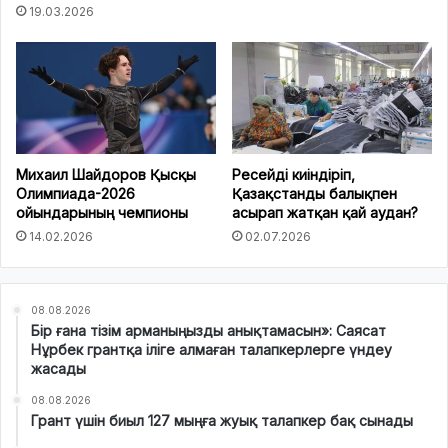
19.03.2026
Михаил Шайдоров Қысқы
Ресейді киіндіріп,
Олимпиада-2026
Қазақстанды балықпен
ойындарының чемпионы
асырап жатқан қай аудан?
14.02.2026
02.07.2026
08.08.2026
Бір ғана тізім арманыңызды анықтамасын»: Саясат
Нұрбек грантқа іліге алмаған талапкерлерге үндеу
жасады
08.08.2026
Грант үшін биыл 127 мыңға жуық талапкер бақ сынады