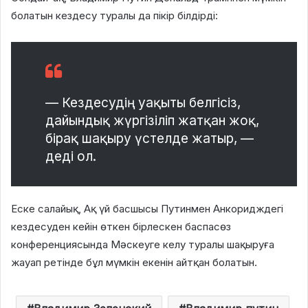
болатын кездесу туралы да пікір білдірді:
— Кездесудің уақыты белгісіз,
дайындық жүргізіліп жатқан жоқ,
бірақ шақыру үстелде жатыр, —
деді ол.
Еске салайық, Ақ үй басшысы Путинмен Анкоридждегі
кездесуден кейін өткен бірлескен баспасөз
конференциясында Мәскеуге келу туралы шақыруға
жауап ретінде бұл мүмкін екенін айтқан болатын.