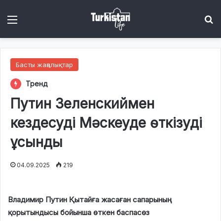
Menu
І
Басты жаңалықтар
Тренд
Путин Зеленскиймен
кездесуді Мәскеуде өткізуді
ұсынды
04.09.2025
219
Владимир Путин Қытайға жасаған сапарының
қорытындысы бойынша өткен баспасөз