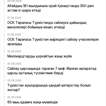
08.08.2026
Абайдың 181 жылдығына орай Қазақстанда 350-ден
астам іс-шара өтеді
07.08.2026
ОСК Төрағасы Түркістанда сайлауға дайындық
мәселелері бойынша кеңес өткізді
07.08.2026
ОСК Төрағасы Түркістан өңіріндегі сайлау учаскелерін
аралады
05.08.2026
Миллиардтарды қорғайтын жаңа жүйе
05.08.2026
Сайлау қарсаңында тараған 7 миф: Жалған ақпаратқа
қарсы орталық түсініктеме берді
05.08.2026
Түркістан ауылдарында қандай өзгерістер болып
жатыр?
05.08.2026
60 мың адамға жаңа мүмкіндік