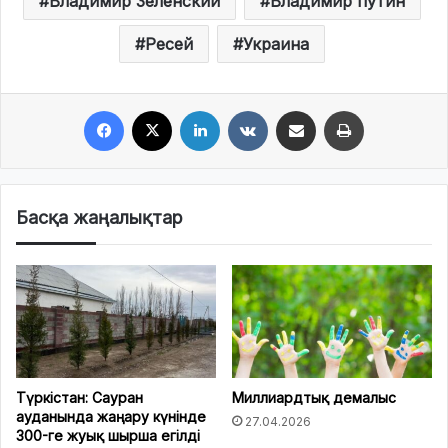
Владимир Зеленский
Владимир путин
Ресей
Украина
Facebook
X
LinkedIn
VKontakte
Share via Email
Print
Басқа жаңалықтар
Түркістан: Сауран
Миллиардтық демалыс
ауданында жаңару күнінде
27.04.2026
300-ге жуық шырша егілді