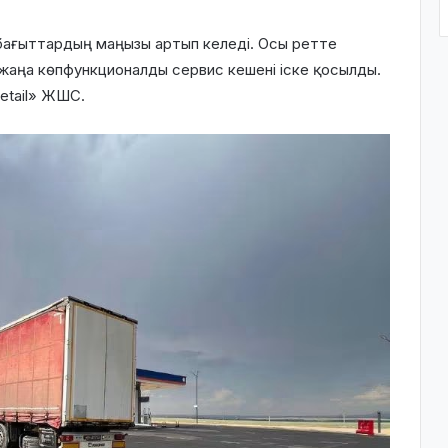
 бағыттардың маңызы артып келеді. Осы ретте
аңа көпфункционалды сервис кешені іске қосылды.
etail» ЖШС
.