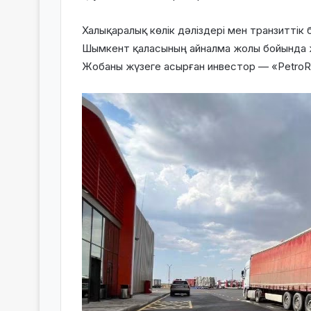
Халықаралық көлік дәліздері мен транзиттік
Шымкент қаласының айналма жолы бойында ж
Жобаны жүзеге асырған инвестор —
«PetroR