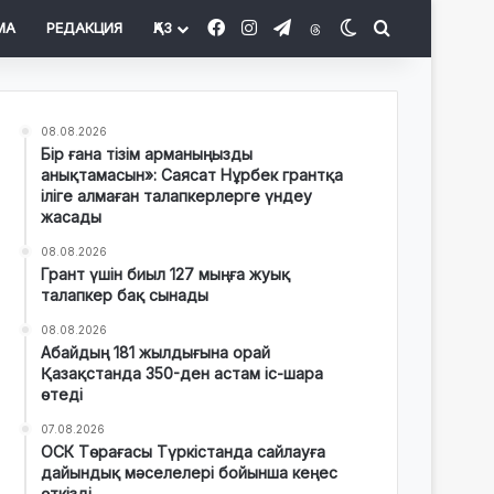
Facebook
Instagram
Telegram
Threads
Switch skin
Іздеу
МА
РЕДАКЦИЯ
ҚАЗ
08.08.2026
Бір ғана тізім арманыңызды
анықтамасын»: Саясат Нұрбек грантқа
іліге алмаған талапкерлерге үндеу
жасады
08.08.2026
Грант үшін биыл 127 мыңға жуық
талапкер бақ сынады
08.08.2026
Абайдың 181 жылдығына орай
Қазақстанда 350-ден астам іс-шара
өтеді
07.08.2026
ОСК Төрағасы Түркістанда сайлауға
дайындық мәселелері бойынша кеңес
өткізді