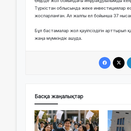
Өңірде жол бойындағы инфрақұрылымды кең
Түркістан облысында жеке инвестициялар е
жоспарланған. Ал жалпы ел бойынша
37 ныса
Бұл бастамалар жол қауіпсіздігін арттырып 
жаңа мүмкіндік ашуда.
Facebook
X
Басқа жаңалықтар