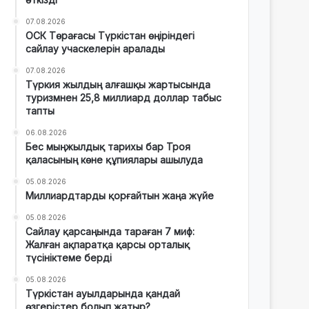
07.08.2026
ОСК Төрағасы Түркістан өңіріндегі
сайлау учаскелерін аралады
07.08.2026
Түркия жылдың алғашқы жартысында
туризмнен 25,8 миллиард доллар табыс
тапты
06.08.2026
Бес мыңжылдық тарихы бар Троя
қаласының көне құпиялары ашылуда
05.08.2026
Миллиардтарды қорғайтын жаңа жүйе
05.08.2026
Сайлау қарсаңында тараған 7 миф:
Жалған ақпаратқа қарсы орталық
түсініктеме берді
05.08.2026
Түркістан ауылдарында қандай
өзгерістер болып жатыр?