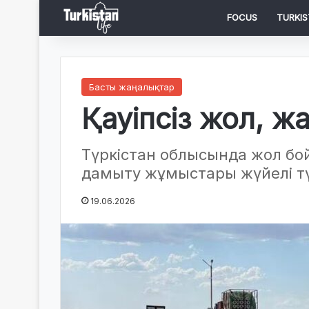
FOCUS
TURKIS
Басты жаңалықтар
Қауіпсіз жол, ж
Түркістан облысында жол б
дамыту жұмыстары жүйелі т
19.06.2026