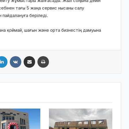
ейту жұмыстары жалғасады. Жыл соңына дейін
себінен тағы
5 жаңа сервис нысаны
салу
н
пайдалануға беріледі.
қана қоймай, шағын және орта бизнестің дамуына
LinkedIn
VKontakte
Share via Email
Print