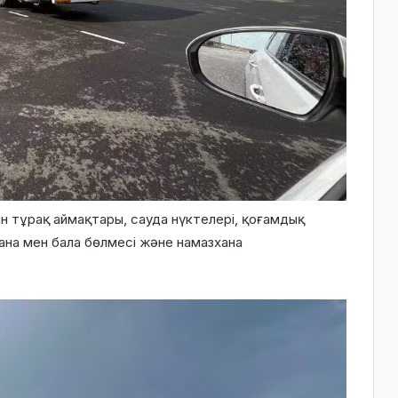
н тұрақ аймақтары, сауда нүктелері, қоғамдық
ана мен бала бөлмесі және намазхана