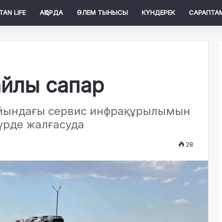
TAN LIFE
АҚОРДА
ӘЛЕМ ТЫНЫСЫ
КҮНДЕРЕК
САРАПТА
айлы сапар
ойындағы сервис инфрақұрылымын
үрде жалғасуда
28