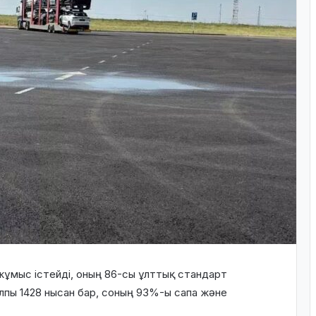
ұмыс істейді, оның
86-сы ұлттық стандарт
алпы
1428 нысан
бар, соның
93%-ы
сапа және