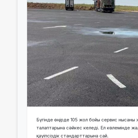
Бүгінде өңірде
105 жол бойы сервис нысаны
ж
талаптарына сәйкес
келеді. Ел көлемінде ж
қауіпсіздік стандарттарына сай.