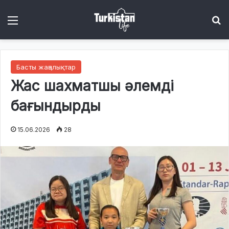
Menu
І
Басты жаңалықтар
Жас шахматшы әлемді
бағындырды
15.06.2026
28