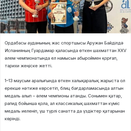
Ордабасы ауданының жас спортшысы Аружан Байділдә
Испанияның Гуардамар қаласында өткен шахматтан XXV
әлем чемпионатында ел намысын абыроймен қорғап,
тарихи жеңіске жетті.
1–13 маусым аралығында өткен халықаралық жарыста ол
ерекше нәтиже көрсетіп,
блиц бағдарламасында алтын
медаль алып – әлем чемпионы атанды
. Сонымен қатар,
рапид бойынша қола, ал классикалық шахматтан күміс
медаль иеленіп, үш түрлі санатта да үздіктер қатарынан
көрінді.