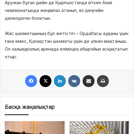
Аружан бұған дейін де Қырғызстанда өткен Азия
чемпионатында жеңімпаз атанып, өз деңгейін
дәлелдеген болатын.
Жас шахматшының бұл жетістігі – Ордабасы ауданы үшін
ғана емес, Қазақстан шахматы үшін де үлкен мақтаныш.
Ол халықаралық аренада еліміздің абыройын асқақтатып
отыр.
Facebook
X
LinkedIn
VKontakte
Share via Email
Print
Басқа жаңалықтар