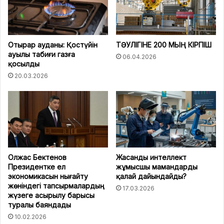
Отырар ауданы: Қостүйін
ТӘУЛІГІНЕ 200 МЫҢ КІРПІШ
ауылы табиғи газға
06.04.2026
қосылды
20.03.2026
Олжас Бектенов
Жасанды интеллект
Президентке ел
жұмысшы мамандарды
экономикасын нығайту
қалай дайындайды?
жөніндегі тапсырмалардың
17.03.2026
жүзеге асырылу барысы
туралы баяндады
10.02.2026