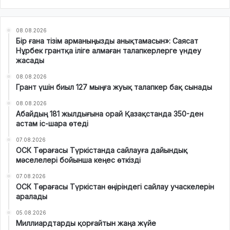
08.08.2026
Бір ғана тізім арманыңызды анықтамасын»: Саясат
Нұрбек грантқа іліге алмаған талапкерлерге үндеу
жасады
08.08.2026
Грант үшін биыл 127 мыңға жуық талапкер бақ сынады
08.08.2026
Абайдың 181 жылдығына орай Қазақстанда 350-ден
астам іс-шара өтеді
07.08.2026
ОСК Төрағасы Түркістанда сайлауға дайындық
мәселелері бойынша кеңес өткізді
07.08.2026
ОСК Төрағасы Түркістан өңіріндегі сайлау учаскелерін
аралады
05.08.2026
Миллиардтарды қорғайтын жаңа жүйе