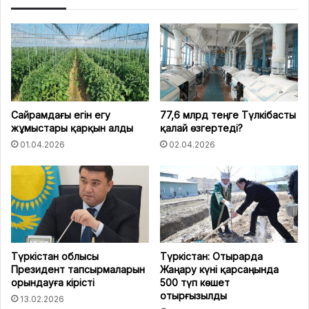
Сайрамдағы егін егу
77,6 млрд теңге Түлкібасты
жұмыстары қарқын алды
қалай өзгертеді?
01.04.2026
02.04.2026
Түркістан облысы
Түркістан: Отырарда
Президент тапсырмаларын
Жаңару күні қарсаңында
орындауға кірісті
500 түп көшет
отырғызылды
13.02.2026