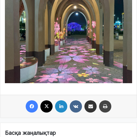
Facebook
X
LinkedIn
VKontakte
Share via Email
Print
Басқа жаңалықтар