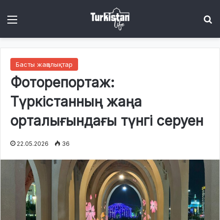
Menu
І
Басты жаңалықтар
Фоторепортаж:
Түркістанның жаңа
орталығындағы түнгі серуен
22.05.2026
36