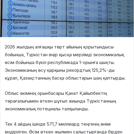
2026 жылдың алғашқы төрт айының қорытындысы
бойынша, Түркістан өңір
қысқа мерзімді экономикалық
өсім бойынша бүкіл республикада 1-орынға шықты
.
Экономиканың өсу қарқыны рекордтық
125,2%-ды
құрап, Қазақстанның басқа облыстарын шаң қаптырды.
Облыс әкімінің орынбасары Қанат Қайыпбектің
төрағалығымен өткен шұғыл жиында Түркістанның
экономикалық потециалы талқыланды.
Тек 4 айдың ішінде
571,7 миллиард теңгенің
өнімі
өндірілген. Өсім өткен жылмен салыстырғанда бірден