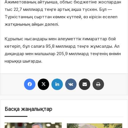
Ажиметованың айтуынша, облыс бюджетіне жоспардан
тыс
22,7 миллиард теңге
артық ақша түскен. Бұл —
Түркістанның сырттан көмек күтпей, өз кірісін еселеп
жатқанының айқын дәлелі.
Құрылыс нысандары мен әлеуметтік ғимараттар бой
көтеріп, бұл салаға
95,8 миллиард теңге
жұмсалды. Ал
диқандар мен малшылар
205,9 миллиард теңгенің
өнімін
нарыққа шығарды.
Facebook
X
LinkedIn
VKontakte
Share via Email
Print
Басқа жаңалықтар