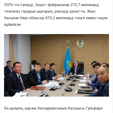
133%-ға секірді. Зауыт-фабрикалар
272,7 миллиард
теңгенің
тауарын шығарып, рекорд орнатты. Жыл
басынан бері облысқа
470,2 миллиард теңге
инвестиция
құйылған.
Ең қызығы
, қаржы басқармасының басшысы Гульфари