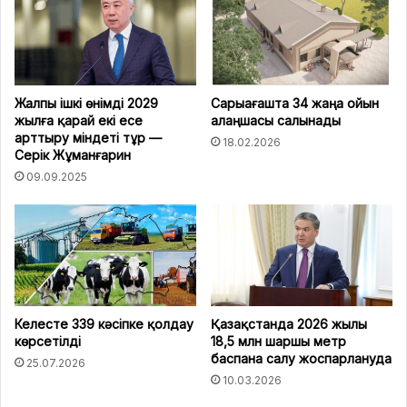
Жалпы ішкі өнімді 2029
Сарыағашта 34 жаңа ойын
жылға қарай екі есе
алаңшасы салынады
арттыру міндеті тұр —
18.02.2026
Серік Жұманғарин
09.09.2025
Келесте 339 кәсіпке қолдау
Қазақстанда 2026 жылы
көрсетілді
18,5 млн шаршы метр
баспана салу жоспарлануда
25.07.2026
10.03.2026