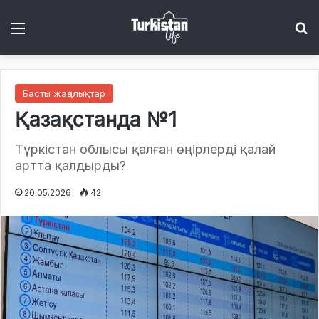
Menu
І
Басты жаңалықтар
Қазақстанда №1
Түркістан облысы қалған өңірлерді қалай
артта қалдырды?
20.05.2026
42