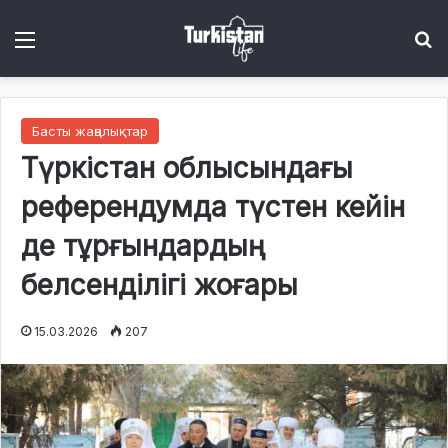
Menu
І
Басты жаңалықтар
Түркістан облысындағы
референдумда түстен кейін
де тұрғындардың
белсенділігі жоғары
15.03.2026
207