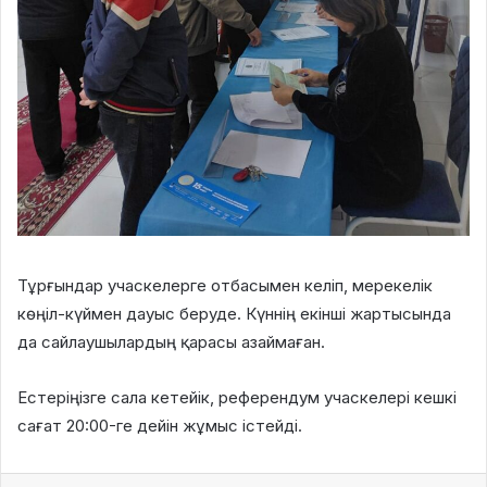
Тұрғындар учаскелерге отбасымен келіп, мерекелік
көңіл-күймен дауыс беруде. Күннің екінші жартысында
да сайлаушылардың қарасы азаймаған.
Естеріңізге сала кетейік, референдум учаскелері кешкі
сағат 20:00-ге дейін жұмыс істейді.