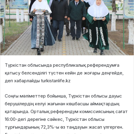
Түркістан облысында республикалық референдумға
қатысу белсенділігі түстен кейін де жоғары деңгейде,
деп хабарлайды turkistanlife.kz
Соңғы мәліметтер бойынша, Түркістан облысы дауыс
берушілердің келуі жағынан көшбасшы аймақтардың
қатарында. Орталық референдум комиссиясының сағат
16:00-дегі дерегіне сәйкес, Түркістан облысы
тұрғындарының 72,3%-ы өз таңдауын жасап үлгерген.