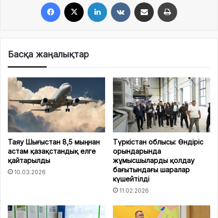
Facebook
X
LinkedIn
VKontakte
Share via Email
Print
Басқа жаңалықтар
Таяу Шығыстан 8,5 мыңнан
Түркістан облысы: Өндіріс
астам қазақстандық елге
орындарында
қайтарылды
жұмысшыларды қолдау
бағытындағы шаралар
10.03.2026
күшейтілді
11.02.2026