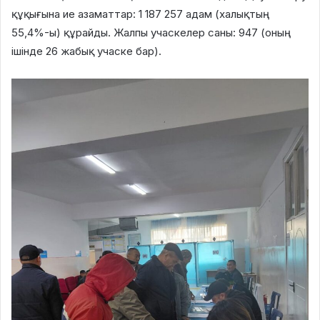
құқығына ие азаматтар: 1 187 257 адам (халықтың
55,4%-ы) құрайды. Жалпы учаскелер саны: 947 (оның
ішінде 26 жабық учаске бар).