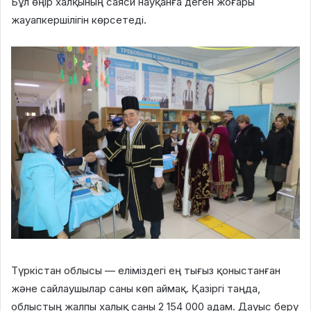
Бұл өңір халқының саяси науқанға деген жоғары
жауапкершілігін көрсетеді.
Түркістан облысы — еліміздегі ең тығыз қоныстанған
және сайлаушылар саны көп аймақ. Қазіргі таңда,
облыстың жалпы халық саны 2 154 000 адам. Дауыс беру