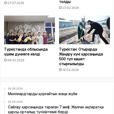
толды
07.07.2026
23.02.2026
Түркістанда облысында
Түркістан: Отырарда
үшем дүниеге келді
Жаңару күні қарсаңында
500 түп көшет
09.02.2026
отырғызылды
19.03.2026
05.08.2026
Миллиардтарды қорғайтын жаңа жүйе
05.08.2026
Сайлау қарсаңында тараған 7 миф: Жалған ақпаратқа
қарсы орталық түсініктеме берді