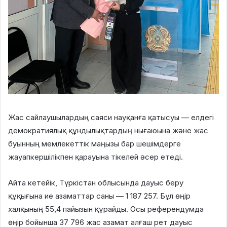
Жас сайлаушылардың саяси науқанға қатысуы — елдегі
демократиялық құндылықтардың нығаюына және жас
буынның мемлекеттік маңызы бар шешімдерге
жауапкершілікпен қарауына тікелей әсер етеді.
Айта кетейік, Түркістан облысында дауыс беру
құқығына ие азаматтар саны — 1 187 257. Бұл өңір
халқының 55,4 пайызын құрайды. Осы референдумда
өңір бойынша 37 796 жас азамат алғаш рет дауыс