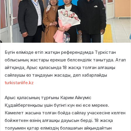
Бүгін елімізде өтіп жатқан референдумда Түркістан
облысының жастары ерекше белсенділік танытуда. Атап
айтқанда, Арыс қаласында 18 жасқа толған алғашқы
сайлаушы өз таңдауын жасады, деп хабарлайды
turkistanlife.kz
Арыс қаласының тұрғыны Карим Айкүміс
Құдайбергенқызы үшін бүгінгі күн екі есе мереке.
Кәмелет жасына толған бойда сайлау учаскесіне келген
бойжеткен өзінің алғашқы дауысын берді. 18 жасқа
толуымен қатар еліміздің болашағын айқындайтын