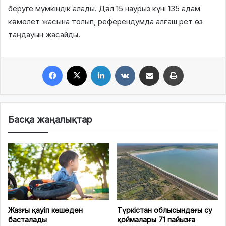
беруге мүмкіндік алады. Дәл 15 наурыз күні 135 адам
кәмелет жасына толып, референдумда алғаш рет өз
таңдауын жасайды.
Facebook
X
LinkedIn
VKontakte
Share via Email
Print
Басқа жаңалықтар
Жазғы қауіп көшеден
Түркістан облысындағы су
басталады
қоймалары 71 пайызға