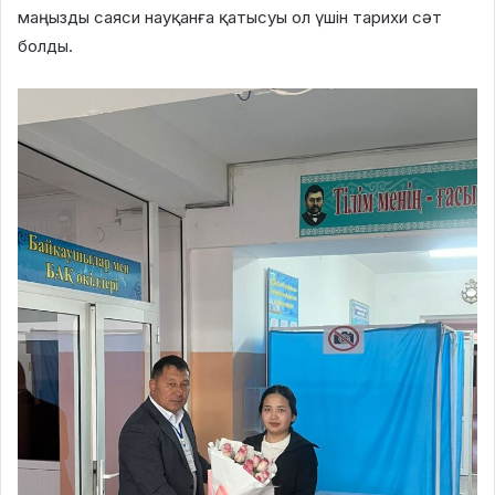
маңызды саяси науқанға қатысуы ол үшін тарихи сәт
болды.