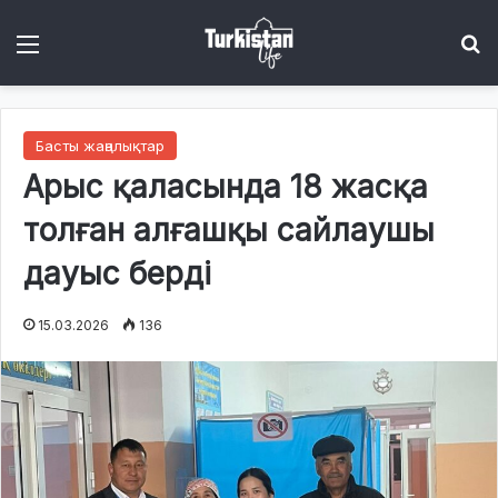
Menu
І
Басты жаңалықтар
Арыс қаласында 18 жасқа
толған алғашқы сайлаушы
дауыс берді
15.03.2026
136