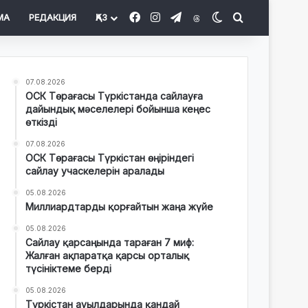
Facebook
Instagram
Telegram
Threads
Switch skin
Іздеу
МА
РЕДАКЦИЯ
ҚАЗ
07.08.2026
ОСК Төрағасы Түркістанда сайлауға
дайындық мәселелері бойынша кеңес
өткізді
07.08.2026
ОСК Төрағасы Түркістан өңіріндегі
сайлау учаскелерін аралады
05.08.2026
Миллиардтарды қорғайтын жаңа жүйе
05.08.2026
Сайлау қарсаңында тараған 7 миф:
Жалған ақпаратқа қарсы орталық
түсініктеме берді
05.08.2026
Түркістан ауылдарында қандай