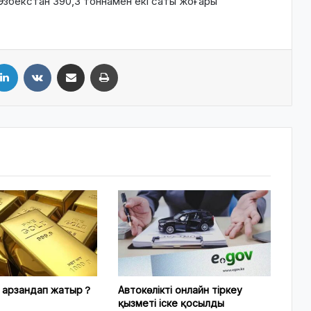
Өзбекстан 390,3 тоннамен екі саты жоғары
LinkedIn
VKontakte
Share via Email
Print
е арзандап жатыр？
Автокөлікті онлайн тіркеу
қызметі іске қосылды