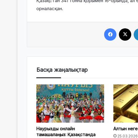
Қазақстан 341 тонна қорымен 16-орында, ал 
орналасқан.
Facebook
X
Басқа жаңалықтар
Наурызды онлайн
Алтын нег
тамашалаңыз: Қазақстанда
25.03.2026