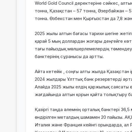
World Gold Council деректеріне сәйкес, алт
тонна, Қазақстан – 57 тонна, Әзербайжан – 53
тонна. Өзбекстан мен Қырғызстан да 7,8 жә
2025 жылы алтын бағасы тарихи шегіне жетіп
қарай 5 мың доллардан жоғары деңгейге көте
тағы пайыздық мөлшерлемелердің төмендеуі 
банктерінің сұранысы да артты.
Айта кетейік , соңғы алты жылда Қазақстан і
2024 жылдары Ұлттық банк резервтерді әрта
Алайда 2025 жылы елдің қаржылық саясаты өз
жағдайында алтын қорын қайта толықтыру б
Қазіргі таңда әлемнің орталық банктері 36,5
өндірілген металдың шамамен 20 пайызы. АҚ
Италия және Франция кейінгі орындарда, ал Р