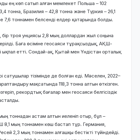
ынды ең көп сатып алған мемлекет Польша – 102
,4 тонна, Бразилия – 42,8 тонна және Түркия – 26,1
не 7,6 тоннамен белсенді елдер қатарында болды.
, бір троя унциясы 2,8 мың доллардан жыл соңына
рілді. Баға өсіміне геосаяси тұрақсыздық, АҚШ-
ықпал етті. Сондай-ақ, Қытай мен Үндістан орталық
рі сатушылар тізімінде де болған еді. Мәселен, 2022–
раптандыру мақсатында 118,3 тонна алтын өткізген.
геріп, рекордтық бағалар мен геосаяси белгісіздік
асталды.
 мың тоннадан астам алтын иеленіп отыр, бұл –
Ш 8,1 мың тоннамен көш бастап тұр. Германия,
есей 2,3 мың тоннамен алғашқы бестікті түйіндейді.