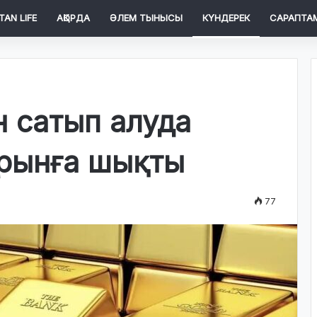
TAN LIFE
АҚОРДА
ӘЛЕМ ТЫНЫСЫ
КҮНДЕРЕК
САРАПТА
н сатып алуда
орынға шықты
77