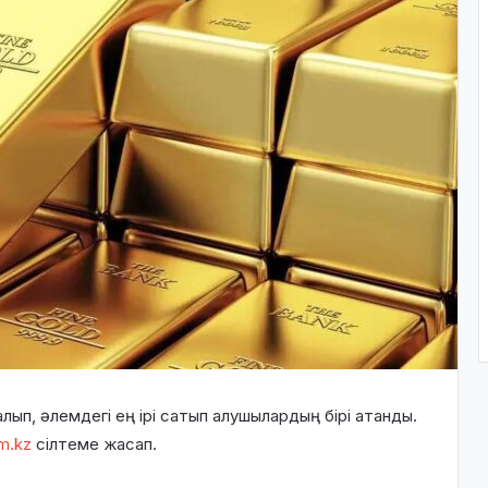
ып, әлемдегі ең ірі сатып алушылардың бірі атанды.
m.kz
сілтеме жасап.