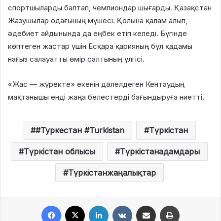
спортшыларды баптап, чемпиондар шығарды. Қазақстан
Жазушылар одағының мүшесі. Қолына қалам алып,
әдебиет айдынында да еңбек етіп келеді. Бүгінде
көптеген жастар үшін Есқара қарияның бұл қадамы
нағыз салауатты өмір салтының үлгісі.
«Жас — жүректе» екенін дәлелдеген Кентаудың
мақтанышы енді жаңа белестерді бағындыруға ниетті.
#Туркестан #Turkistan
Түркістан
Түркістан облысы
Түркістанадамдары
Түркістанжаңалықтар
Facebook
X
LinkedIn
VKontakte
Share via Email
Print