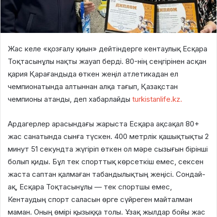
Жас келе «қозғалу қиын» дейтіндерге кентаулық Есқара
Тоқтасынұлы нақты жауап берді. 80-нің сеңгірінен асқан
қария Қарағандыда өткен жеңіл атлетикадан ел
чемпионатында алтыннан алқа тағып, Қазақстан
чемпионы атанды, деп хабарлайды
turkistanlife.kz.
Ардагерлер арасындағы жарыста Есқара ақсақал 80+
жас санатында сынға түскен. 400 метрлік қашықтықты 2
минут 51 секундта жүгіріп өткен ол мәре сызығын бірінші
болып қиды. Бұл тек спорттық көрсеткіш емес, сексен
жаста саптан қалмаған табандылықтың жеңісі. Сондай-
ақ, Есқара Тоқтасынұлы — тек спортшы емес,
Кентаудың спорт саласын өрге сүйреген майталман
маман. Оның өмірі қызыққа толы. Ұзақ жылдар бойы жас