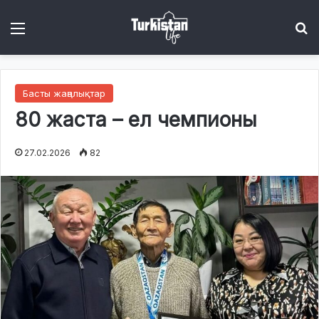
Menu
І
Басты жаңалықтар
80 жаста – ел чемпионы
27.02.2026
82