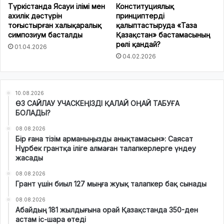
Түркістанда Ясауи ілімі мен
Конституциялық
ахилік дәстүрін
принциптерді
тоғыстырған халықаралық
қалыптастыруда «Таза
симпозиум басталды
Қазақстан» бастамасының
рөлі қандай?
01.04.2026
04.02.2026
10.08.2026
ӨЗ САЙЛАУ УЧАСКЕҢІЗДІ ҚАЛАЙ ОҢАЙ ТАБУҒА
БОЛАДЫ?
08.08.2026
Бір ғана тізім арманыңызды анықтамасын»: Саясат
Нұрбек грантқа іліге алмаған талапкерлерге үндеу
жасады
08.08.2026
Грант үшін биыл 127 мыңға жуық талапкер бақ сынады
08.08.2026
Абайдың 181 жылдығына орай Қазақстанда 350-ден
астам іс-шара өтеді