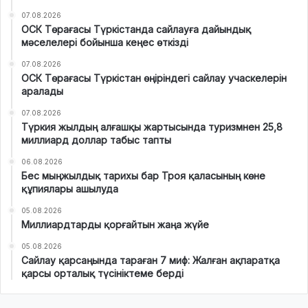
07.08.2026
ОСК Төрағасы Түркістанда сайлауға дайындық
мәселелері бойынша кеңес өткізді
07.08.2026
ОСК Төрағасы Түркістан өңіріндегі сайлау учаскелерін
аралады
07.08.2026
Түркия жылдың алғашқы жартысында туризмнен 25,8
миллиард доллар табыс тапты
06.08.2026
Бес мыңжылдық тарихы бар Троя қаласының көне
құпиялары ашылуда
05.08.2026
Миллиардтарды қорғайтын жаңа жүйе
05.08.2026
Сайлау қарсаңында тараған 7 миф: Жалған ақпаратқа
қарсы орталық түсініктеме берді