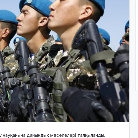
у науқанына дайындық мәселелері талқыланды.