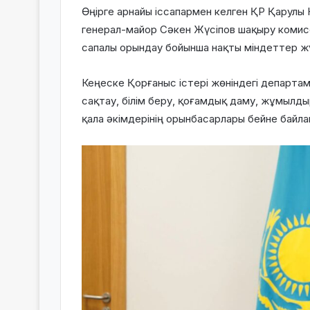
Өңірге арнайы іссапармен келген ҚР Қарулы
генерал-майор Сәкен Жүсіпов шақыру коми
сапалы орындау бойынша нақты міндеттер ж
Кеңеске Қорғаныс істері жөніндегі департа
сақтау, білім беру, қоғамдық даму, жұмылды
қала әкімдерінің орынбасарлары бейне байл