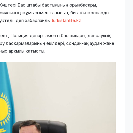
 Күштері Бас штабы бастығының орынбасары,
ссиясының жұмысымен танысып, биылғы жоспарды
үктеді, деп хабарлайды
turkistanlife.kz
мент, Полиция департаменті басшылары, денсаулық
ру басқармаларының өкілдері, сондай-ақ аудан және
аныс арқылы қатысты.