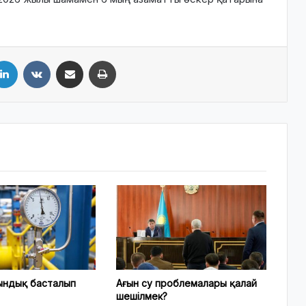
LinkedIn
VKontakte
Share via Email
Print
ындық басталып
Ағын су проблемалары қалай
шешілмек?