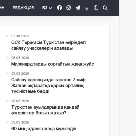
Facebook
Instagram
Telegram
Threads
Switch skin
Іздеу
МА
РЕДАКЦИЯ
ҚАЗ
07.08.2026
ОСК Төрағасы Түркістан өңіріндегі
сайлау учаскелерін аралады
05.08.2026
Миллиардтарды қорғайтын жаңа жүйе
05.08.2026
Сайлау қарсаңында тараған 7 миф:
Жалған ақпаратқа қарсы орталық
түсініктеме берді
05.08.2026
Түркістан ауылдарында қандай
өзгерістер болып жатыр?
05.08.2026
60 мың адамға жаңа мүмкіндік