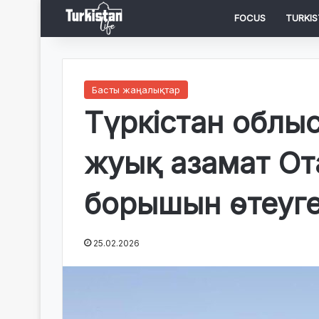
FOCUS
TURKIS
Басты жаңалықтар
Түркістан облы
жуық азамат От
борышын өтеуге
25.02.2026