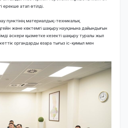
і ерекше атап өтілді.
ау пунктінің материалдық-техникалық
гейін және көктемгі шақыру науқанына дайындығын
зімді әскери қызметке кезекті шақыру туралы жыл
еттік органдарды өзара тығыз іс-қимыл мен