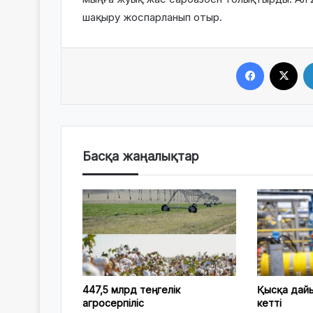
шақыру жоспарланып отыр.
Facebook
X
Басқа жаңалықтар
447,5 млрд теңгелік
Қысқа дай
агросерпіліс
кетті