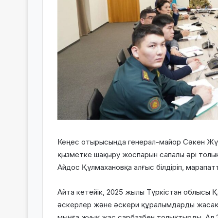
Кеңес отырысында генерал-майор Сәкен Жүс
қызметке шақыру жоспарын сапалы әрі толық
Айдос Құлмахановқа алғыс білдіріп, марапат
Айта кетейік, 2025 жылы Түркістан облысы 
әскерлер және әскери құралымдарды жасақ
мыңға жуық жас сарбазбен толықтырды. Ал 