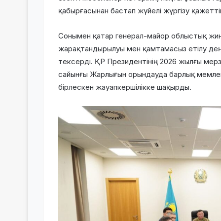
қабырғасынан бастап жүйелі жүргізу қажеттіг
Сонымен қатар генерал-майор облыстық жин
жарақтандырылуы мен қамтамасыз етілу дең
тексерді. ҚР Президентінің 2026 жылғы мер
сайынғы Жарлығын орындауда барлық мемлек
бірлескен жауапкершілікке шақырды.