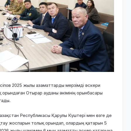
іпов 2025 жылы азаматтарды мерзімді әскери
 орындаған Отырар ауданы әкімінің орынбасары
тады.
Қазақстан Республикасы Қарулы Күштері мен өзге де
тау жоспарын толық орындап, олардың қатарын 5
2026 жылы шамамен 6 мың азаматты әскер қатарына