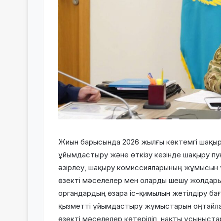
Жиын барысында 2026 жылғы көктемгі шақыру
ұйымдастыру және өткізу кезінде шақыру пу
әзірлеу, шақыру комиссияларының жұмысын
өзекті мәселелер мен оларды шешу жолдары
органдардың өзара іс-қимылын жетілдіру ба
қызметті ұйымдастыру жұмыстарын оңтайла
өзекті мәселелер көтеріліп, нақты ұсыныс