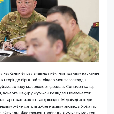
 науқанын өткізу алдында көктемгі шақыру науқанын
нкттерінде бірыңғай тәсілдер мен талаптарды
 ұйымдастыру мәселелері қаралды. Сонымен қатар
, әскерге шақыру жұмысы кезіндегі мемлекеттік
ғыттары жан-жақты талқыланды. Мерзімді әскери
ндыру және сапалы жүзеге асыру аясында бірқатар
тар айтылды. Жастармен тәрбиелік жұмысты мектеп