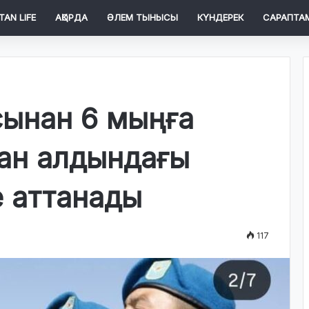
TAN LIFE
АҚОРДА
ӘЛЕМ ТЫНЫСЫ
КҮНДЕРЕК
САРАПТА
сынан 6 мыңға
ан алдындағы
 аттанады
117