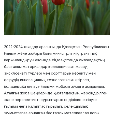
2022-2024 жылдар аралығында Қазақстан Республикасы
Ғылым және жоғары білім министрлігінің гранттық
қаржыландыруы аясында «Қазақстанда қызғалдақтың
бастапқы материалдар коллекциясын жасау,
эксклюзивті түрлері мен сорттарын көбейту мен
өсірудің инновациялық технологиясын әзірлеп,
қолданысқа енгізу» ғылыми жобасы жүзеге асырылды.
Аталған жоба шеңберінде қызғалдақтың жерсіндірілген
және перспективті сұрыптарын өндіріске енгізуге
ғылыми негіз қалыптастырылып, селекциялық
жұмыстарға арналған бастапқы материалдар қоры