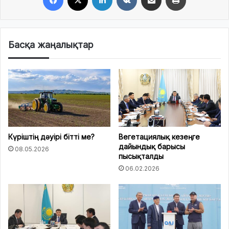
Басқа жаңалықтар
Күріштің дәуірі бітті ме?
Вегетациялық кезеңге
дайындық барысы
08.05.2026
пысықталды
06.02.2026