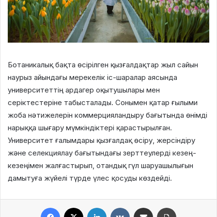
Ботаникалық бақта өсірілген қызғалдақтар жыл сайын
наурыз айындағы мерекелік іс-шаралар аясында
университеттің ардагер оқытушылары мен
серіктестеріне табысталады. Сонымен қатар ғылыми
жоба нәтижелерін коммерцияландыру бағытында өнімді
нарыққа шығару мүмкіндіктері қарастырылған.
Университет ғалымдары қызғалдақ өсіру, жерсіндіру
және селекциялау бағытындағы зерттеулерді кезең-
кезеңімен жалғастырып, отандық гүл шаруашылығын
дамытуға жүйелі түрде үлес қосуды көздейді.
Facebook
X
LinkedIn
VKontakte
Share via Email
Print