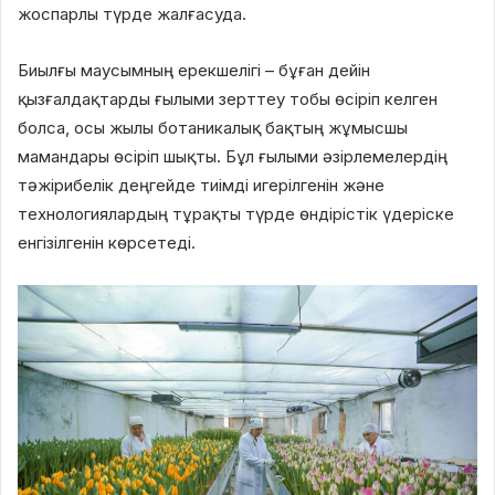
жоспарлы түрде жалғасуда.
Биылғы маусымның ерекшелігі – бұған дейін
қызғалдақтарды ғылыми зерттеу тобы өсіріп келген
болса, осы жылы ботаникалық бақтың жұмысшы
мамандары өсіріп шықты. Бұл ғылыми әзірлемелердің
тәжірибелік деңгейде тиімді игерілгенін және
технологиялардың тұрақты түрде өндірістік үдеріске
енгізілгенін көрсетеді.