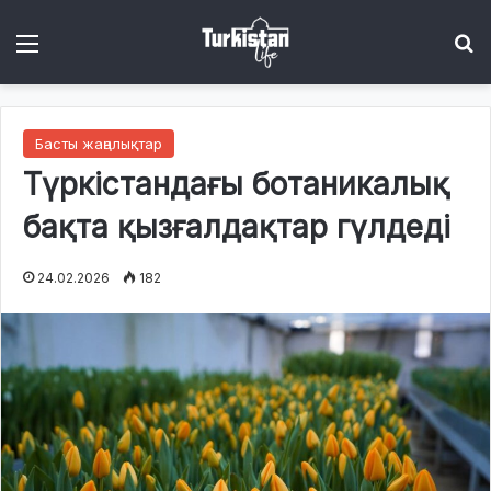
Menu
І
Басты жаңалықтар
Түркістандағы ботаникалық
бақта қызғалдақтар гүлдеді
24.02.2026
182