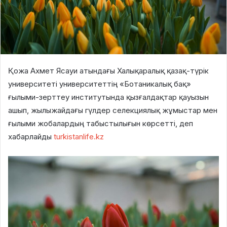
Қожа Ахмет Ясауи атындағы Халықаралық қазақ-түрік
университеті университеттің «Ботаникалық бақ»
ғылыми-зерттеу институтында қызғалдақтар қауызын
ашып, жылыжайдағы гүлдер селекциялық жұмыстар мен
ғылыми жобалардың табыстылығын көрсетті, деп
хабарлайды
turkistanlife.kz