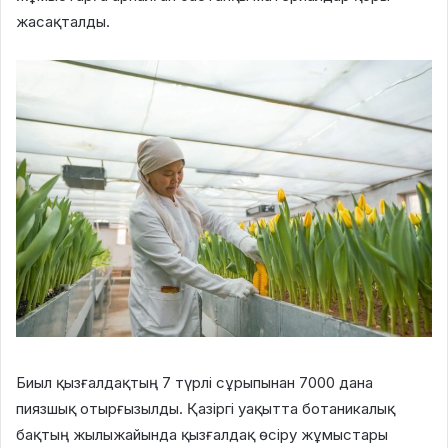
жасақталды.
Биыл қызғалдақтың 7 түрлі сұрыпынан 7000 дана
пиязшық отырғызылды. Қазіргі уақытта ботаникалық
бақтың жылыжайында қызғалдақ өсіру жұмыстары