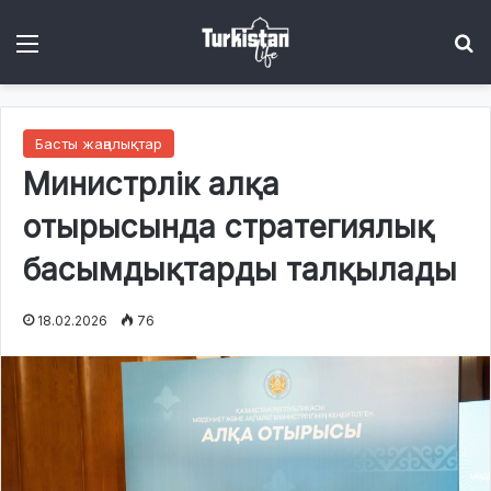
Menu
І
Басты жаңалықтар
Министрлік алқа
отырысында стратегиялық
басымдықтарды талқылады
18.02.2026
76