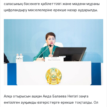
саласының бәсекеге қабілеттілігі және мәдени мұраны
цифрландыру мәселелеріне ерекше назар аударылды.
Алқа отырысын ашқан Аида Балаева Негізгі заңға
енгізілген ауқымды өзгерістерге ерекше тоқталды. Ол