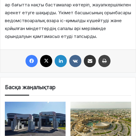
әр бағытта нақты бастамалар көтеріп, жауапкершілікпен
әрекет етуге шақырды. Үкімет басшысының орынбасары
ведомствоаралық өзара іс-қимылды күшейтуді және
қойылған міндеттердің сапалы әрі мерзімінде
орындалуын қамтамасыз етуді тапсырды.
Facebook
X
LinkedIn
VKontakte
Share via Email
Print
Басқа жаңалықтар