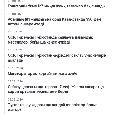
08.08.2026
Грант үшін биыл 127 мыңға жуық талапкер бақ сынады
08.08.2026
Абайдың 181 жылдығына орай Қазақстанда 350-ден
астам іс-шара өтеді
07.08.2026
ОСК Төрағасы Түркістанда сайлауға дайындық
мәселелері бойынша кеңес өткізді
07.08.2026
ОСК Төрағасы Түркістан өңіріндегі сайлау учаскелерін
аралады
05.08.2026
Миллиардтарды қорғайтын жаңа жүйе
05.08.2026
Сайлау қарсаңында тараған 7 миф: Жалған ақпаратқа
қарсы орталық түсініктеме берді
05.08.2026
Түркістан ауылдарында қандай өзгерістер болып
жатыр?