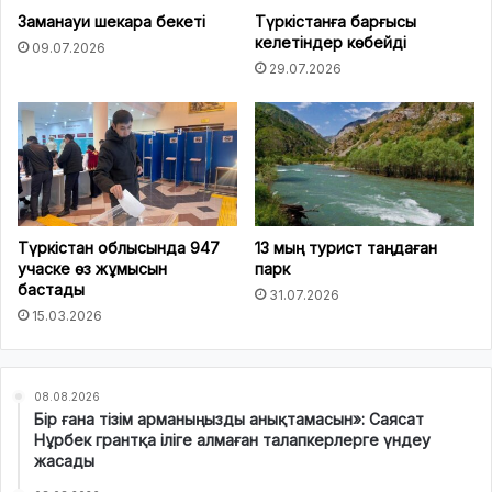
Заманауи шекара бекеті
Түркістанға барғысы
келетіндер көбейді
09.07.2026
29.07.2026
Түркістан облысында 947
13 мың турист таңдаған
учаске өз жұмысын
парк
бастады
31.07.2026
15.03.2026
08.08.2026
Бір ғана тізім арманыңызды анықтамасын»: Саясат
Нұрбек грантқа іліге алмаған талапкерлерге үндеу
жасады