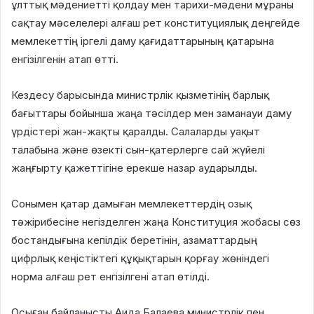
ұлттық мәдениетті қолдау мен тарихи-мәдени мұраны
сақтау мәселелері алғаш рет конституциялық деңгейде
мемлекеттің іргелі даму қағидаттарының қатарына
енгізілгенін атап өтті.
Кездесу барысында министрлік қызметінің барлық
бағыттары бойынша жаңа тәсілдер мен заманауи даму
үрдістері жан-жақты қаралды. Салаларды уақыт
талабына және өзекті сын-қатерлерге сай жүйелі
жаңғырту қажеттігіне ерекше назар аударылды.
Сонымен қатар дамыған мемлекеттердің озық
тәжірибесіне негізделген жаңа Конституция жобасы сөз
бостандығына кепілдік беретінін, азаматтардың
цифрлық кеңістіктегі құқықтарын қорғау жөніндегі
норма алғаш рет енгізілгені атап өтілді.
Осыған байланысты Аида Балаева министрлік пен