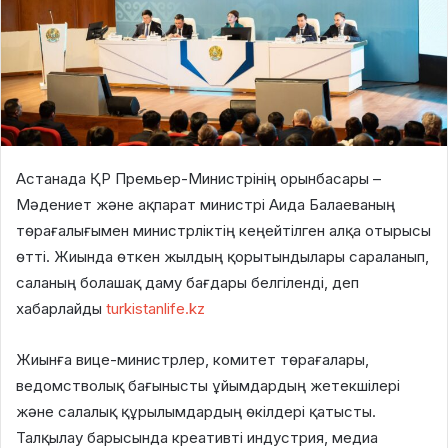
Астанада ҚР Премьер-Министрінің орынбасары –
Мәдениет және ақпарат министрі Аида Балаеваның
төрағалығымен министрліктің кеңейтілген алқа отырысы
өтті. Жиында өткен жылдың қорытындылары сараланып,
саланың болашақ даму бағдары белгіленді, деп
хабарлайды
turkistanlife.kz
Жиынға вице-министрлер, комитет төрағалары,
ведомстволық бағынысты ұйымдардың жетекшілері
және салалық құрылымдардың өкілдері қатысты.
Талқылау барысында креативті индустрия, медиа