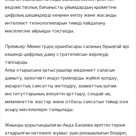
ведомстволық бағынысты ұйымдардың қызметіне
цифрлық шешімдерді кеңінен енгізу және жасанды
интеллект технологияларын тиімді пайдалану
мәселесіне айрықша тоқталды.
Премьер-Министрдің орынбасары саланың бірыңғай әрі
кешенді цифрлық даму стратегиясын әзірлеуді
тапсырды.
Алқа отырысына қатысушылар мәдениет саласын
дамыту, креативті индустрияларды жүйелі қолдау,
ақпараттық саясатты жетілдіру, азаматтық қоғам
институттарының әлеуетін арттыру, сондай-ақ
мемлекеттік жастар және отбасы саясатын тиімді іске
асыру мәселелерін талқылады.
Жиынды қорытындылаған Аида Балаева әріптестеріне
атқарылған нәтижелі жұмыс үшін ризашылығын білдіріп,