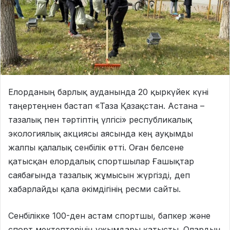
Елорданың барлық ауданында 20 қыркүйек күні
таңертеңнен бастап «Таза Қазақстан. Астана –
тазалық пен тәртіптің үлгісі» республикалық
экологиялық акциясы аясында кең ауқымды
жалпы қалалық сенбілік өтті. Оған белсене
қатысқан елордалық спортшылар Ғашықтар
саябағында тазалық жұмысын жүргізді, деп
хабарлайды қала әкімдігінің ресми сайты.
Сенбілікке 100-ден астам спортшы, бапкер және
спорт мектептерінің ұжымдары қатысты. Олардың