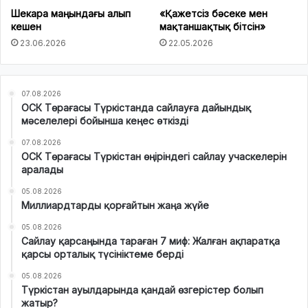
Шекара маңындағы алып
«Қажетсіз бәсеке мен
кешен
мақтаншақтық бітсін»
23.06.2026
22.05.2026
07.08.2026
ОСК Төрағасы Түркістанда сайлауға дайындық
мәселелері бойынша кеңес өткізді
07.08.2026
ОСК Төрағасы Түркістан өңіріндегі сайлау учаскелерін
аралады
05.08.2026
Миллиардтарды қорғайтын жаңа жүйе
05.08.2026
Сайлау қарсаңында тараған 7 миф: Жалған ақпаратқа
қарсы орталық түсініктеме берді
05.08.2026
Түркістан ауылдарында қандай өзгерістер болып
жатыр?