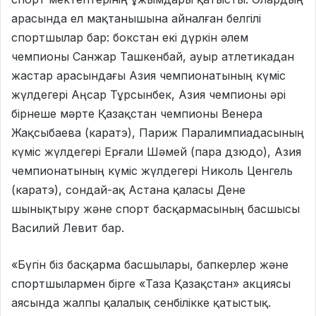
арасында ел мақтанышына айналған белгілі
спортшылар бар: бокстан екі дүркін әлем
чемпионы Санжар Ташкенбай, ауыр атлетикадан
жастар арасындағы Азия чемпионатының күміс
жүлдегері Аңсар Тұрсынбек, Азия чемпионы әрі
бірнеше мәрте Қазақстан чемпионы Венера
Жақсыбаева (каратэ), Париж Паралимпиадасының
күміс жүлдегері Ерғали Шәмей (пара дзюдо), Азия
чемпионатының күміс жүлдегері Николь Ценгель
(каратэ), сондай-ақ Астана қаласы Дене
шынықтыру және спорт басқармасының басшысы
Василий Левит бар.
«Бүгін біз басқарма басшылары, бапкерлер және
спортшылармен бірге «Таза Қазақстан» акциясы
аясында жалпы қалалық сенбілікке қатыстық.