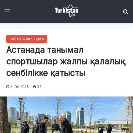
Menu
І
Басты жаңалықтар
Астанада танымал
спортшылар жалпы қалалық
сенбілікке қатысты
21.09.2025
97