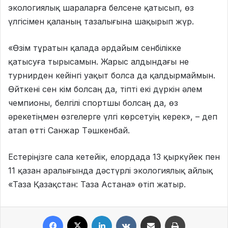
экологиялық шараларға белсене қатысып, өз
үлгісімен қаланың тазалығына шақырып жүр.
«Өзім тұратын қалада әрдайым сенбілікке
қатысуға тырысамын. Жарыс алдындағы не
турнирден кейінгі уақыт болса да қалдырмаймын.
Өйткені сен кім болсаң да, тіпті екі дүркін әлем
чемпионы, белгілі спортшы болсаң да, өз
әрекетіңмен өзгелерге үлгі көрсетуің керек», – деп
атап өтті Санжар Тәшкенбай.
Естеріңізге сала кетейік, елордада 13 қыркүйек пен
11 қазан аралығында дәстүрлі экологиялық айлық
«Таза Қазақстан: Таза Астана» өтіп жатыр.
Facebook
X
LinkedIn
VKontakte
Share via Email
Print