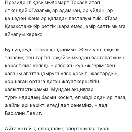
Президент Қасым-Жомарт Тоқаев атап
өткендей:«Тазалық әр адамнан, әр үйден, әр
көшеден және әр қаладан басталуы тиіс. «Таза
Қазақстан» бір реттік шара емес, өмір салтымызға
айналуы керек».
Бұл үндеуді толық қолдаймыз. Жеке үлгі арқылы
тазалық пен тәртіп әрқайсымыздан басталатынын
көрсеткіміз келеді. Бірлескен күш-жігерімізбен
қаланы абаттандыруға үлес қосып, жастардың
қоршаған ортаға деген жауапкершілігін
қалыптастырамыз. Мұндай акциялар
тұрғындардың басын қосып, елімізді одан әрі таза,
жайлы әрі көрікті етеді деп сенемін», – деді
Василий Левит.
Айта кетейік, елордалық спортшылар түрлі