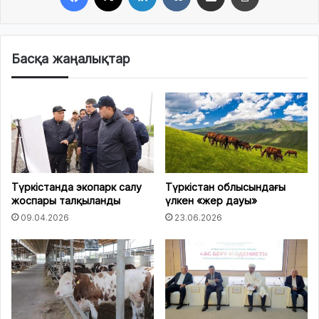
Басқа жаңалықтар
Түркістанда экопарк салу
Түркістан облысындағы
жоспары талқыланды
үлкен «жер дауы»
09.04.2026
23.06.2026