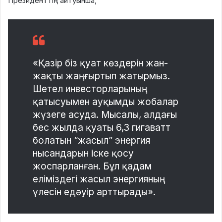
Президенттің айтуынша,
«Қазір біз қуат көздерін жан-
жақты жаңғыртып жатырмыз.
Шетел инвесторларының
қатысуымен ауқымды жобалар
жүзеге асуда. Мысалы, алдағы
бес жылда қуаты 6,3 гигаватт
болатын “жасыл” энергия
нысандарын іске қосу
жоспарланған. Бұл қадам
еліміздегі жасыл энергияның
үлесін едәуір арттырады».