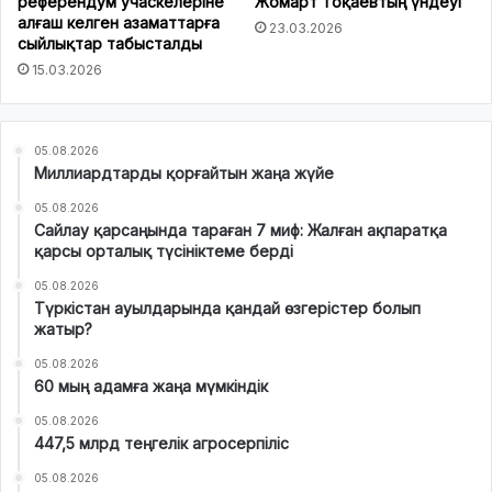
референдум учаскелеріне
Жомарт Тоқаевтың үндеуі
алғаш келген азаматтарға
23.03.2026
сыйлықтар табысталды
15.03.2026
05.08.2026
Миллиардтарды қорғайтын жаңа жүйе
05.08.2026
Сайлау қарсаңында тараған 7 миф: Жалған ақпаратқа
қарсы орталық түсініктеме берді
05.08.2026
Түркістан ауылдарында қандай өзгерістер болып
жатыр?
05.08.2026
60 мың адамға жаңа мүмкіндік
05.08.2026
447,5 млрд теңгелік агросерпіліс
05.08.2026