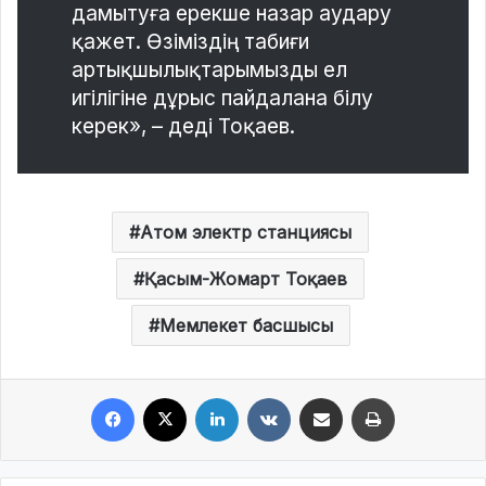
дамытуға ерекше назар аудару
қажет. Өзіміздің табиғи
артықшылықтарымызды ел
игілігіне дұрыс пайдалана білу
керек», – деді Тоқаев.
Атом электр станциясы
Қасым-Жомарт Тоқаев
Мемлекет басшысы
Facebook
X
LinkedIn
VKontakte
Share via Email
Print