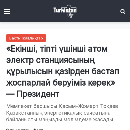
Menu
І
Басты жаңалықтар
«Екінші, тіпті үшінші атом
электр станциясының
құрылысын қазірден бастап
жоспарлай беруіміз керек»
— Президент
Мемлекет басшысы Қасым-Жомарт Тоқаев
Қазақстанның энергетикалық саясатына
байланысты маңызды мәлімдеме жасады.