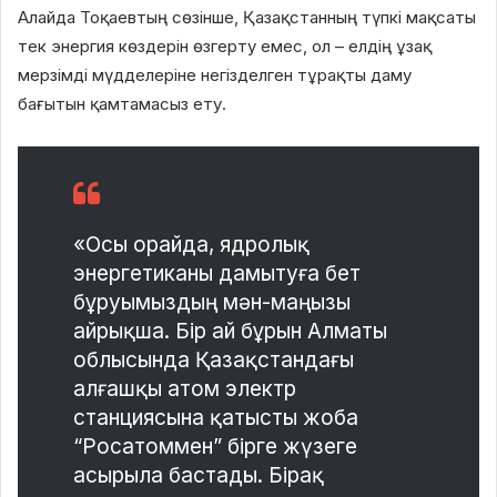
Алайда Тоқаевтың сөзінше, Қазақстанның түпкі мақсаты
тек энергия көздерін өзгерту емес, ол – елдің ұзақ
мерзімді мүдделеріне негізделген тұрақты даму
бағытын қамтамасыз ету.
«Осы орайда, ядролық
энергетиканы дамытуға бет
бұруымыздың мән-маңызы
айрықша. Бір ай бұрын Алматы
облысында Қазақстандағы
алғашқы атом электр
станциясына қатысты жоба
“Росатоммен” бірге жүзеге
асырыла бастады. Бірақ