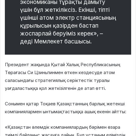
экономиканы тұрақты дамыту
үшін бұл жеткіліксіз. Екінші, тіпті
үшінші атом электр станциясының
құрылысын қазірден бастап
жоспарлай беруіміз керек», –
деді Мемлекет басшысы.
Президент жақында Қытай Халық Республикасының
Төрағасы Си Цзиньпинмен өткен кездесуде атом
саласындағы стратегиялық серіктестік туралы
уағдаластыққа қол жеткізілгенін де атап өтті.
Сонымен қатар Тоқаев Қазақстанның барлық жетекші
компаниялармен ынтымақтастыққа ашық екенін айтты:
«Қазақстан әлемдік компаниялардың бәрімен өзара
тиімді байланыс жасауға дайын. Бұл ұстаным еліміздің