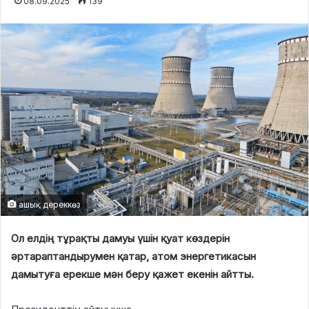
08.09.2025
139
ашық дереккөз
Ол елдің тұрақты дамуы үшін қуат көздерін
әртараптандырумен қатар, атом энергетикасын
дамытуға ерекше мән беру қажет екенін айтты.