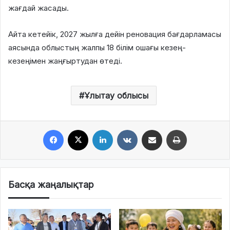
жағдай жасады.
Айта кетейік, 2027 жылға дейін реновация бағдарламасы
аясында облыстың жалпы 18 білім ошағы кезең-
кезеңімен жаңғыртудан өтеді.
Ұлытау облысы
Facebook
X
LinkedIn
VKontakte
Share via Email
Print
Басқа жаңалықтар