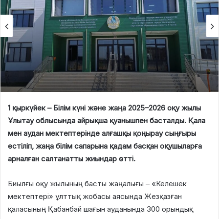
1 қыркүйек – Білім күні және жаңа 2025–2026 оқу жылы
Ұлытау облысында айрықша қуанышпен басталды. Қала
мен аудан мектептерінде алғашқы қоңырау сыңғыры
естіліп, жаңа білім сапарына қадам басқан оқушыларға
арналған салтанатты жиындар өтті.
Биылғы оқу жылының басты жаңалығы – «Келешек
мектептері» ұлттық жобасы аясында Жезқазған
қаласының Қабанбай шағын ауданында 300 орындық