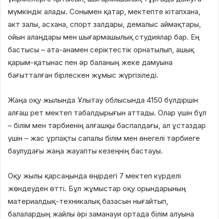
мүмкіндік алады. Сонымен қатар, мектепте кітапхана,
акт залы, асхана, спорт залдары, демалыс аймақтары,
ойын алаңдары мен шығармашылық студиялар бар. Ең
бастысы – ата-анамен серіктестік орнатылып, ашық
қарым-қатынас пен әр баланың жеке дамуына
бағытталған бірлескен жұмыс жүргізіледі.
Жаңа оқу жылында Ұлытау облысында 4150 бүлдіршін
алғаш рет мектеп табалдырығын аттады. Олар үшін бұл
– білім мен тәрбиенің алғашқы баспалдағы, ал ұстаздар
үшін – жас ұрпақты сапалы білім мен өнегелі тәрбиеге
баулудағы жаңа жауапты кезеңнің бастауы.
Оқу жылы қарсаңында өңірдегі 7 мектеп күрделі
жөндеуден өтті. Бұл жұмыстар оқу орындарының
материалдық-техникалық базасын нығайтып,
балалардың жайлы әрі заманауи ортада білім алуына