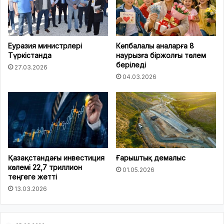
Еуразия министрлері
Көпбалалы аналарға 8
Түркістанда
наурызға біржолғы төлем
беріледі
27.03.2026
04.03.2026
Қазақстандағы инвестиция
Ғарыштық демалыс
көлемі 22,7 триллион
01.05.2026
теңгеге жетті
13.03.2026