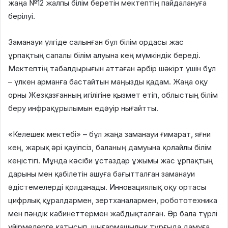
жаңа №12 жалпы білім беретін мектептің пайдалануға
берілуі.
Заманауи үлгіде салынған бұл білім ордасы жас
ұрпақтың сапалы білім алуына кең мүмкіндік береді.
Мектептің табалдырығын аттаған әрбір шәкірт үшін бұл
– үлкен арманға бастайтын маңызды қадам. Жаңа оқу
орны Жезқазғанның игілігіне қызмет етіп, облыстың білім
беру инфрақұрылымын едәуір нығайтты.
«Келешек мектебі» – бұл жаңа заманауи ғимарат, яғни
кең, жарық әрі қауіпсіз, баланың дамуына қолайлы білім
кеңістігі. Мұнда кәсіби ұстаздар ұжымы жас ұрпақтың
дарыны мен қабілетін ашуға бағытталған заманауи
әдістемелерді қолданады. Инновациялық оқу ортасы
цифрлық құралдармен, зертханалармен, робототехника
мен пәндік кабинеттермен жабдықталған. Әр бала түрлі
үйірмелерге қатысып, шығармашылық тұрғыда дамуға