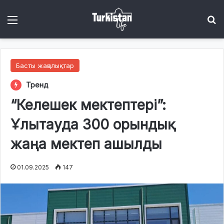
Menu
І
Басты жаңалықтар
Тренд
“Келешек мектептері”:
Ұлытауда 300 орындық
жаңа мектеп ашылды
01.09.2025
147