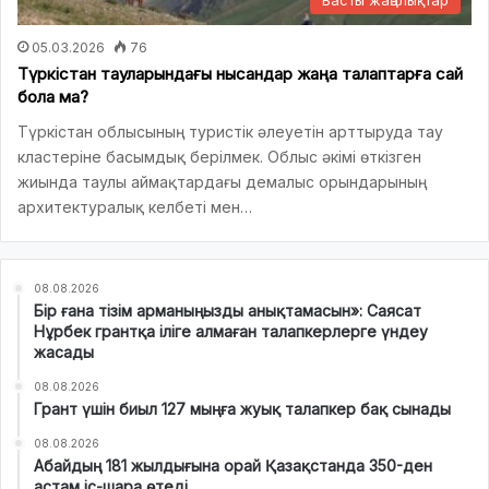
05.03.2026
76
Түркістан тауларындағы нысандар жаңа талаптарға сай
бола ма?
Түркістан облысының туристік әлеуетін арттыруда тау
кластеріне басымдық берілмек. Облыс әкімі өткізген
жиында таулы аймақтардағы демалыс орындарының
архитектуралық келбеті мен…
08.08.2026
Бір ғана тізім арманыңызды анықтамасын»: Саясат
Нұрбек грантқа іліге алмаған талапкерлерге үндеу
жасады
08.08.2026
Грант үшін биыл 127 мыңға жуық талапкер бақ сынады
08.08.2026
Абайдың 181 жылдығына орай Қазақстанда 350-ден
астам іс-шара өтеді