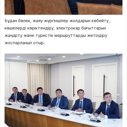
Бұдан бөлек, жаяу жүргіншілер жолдарын көбейту,
көшелерді көріктендіру, электрокар бағыттарын
жаңарту және туристік маршруттарды жетілдіру
жоспарланып отыр.