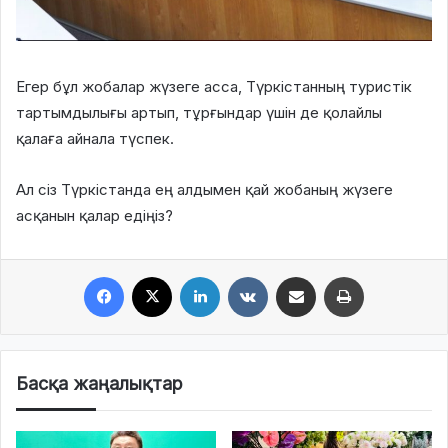
Егер бұл жобалар жүзеге асса, Түркістанның туристік
тартымдылығы артып, тұрғындар үшін де қолайлы
қалаға айнала түспек.
Ал сіз Түркістанда ең алдымен қай жобаның жүзеге
асқанын қалар едіңіз?
Facebook
X
LinkedIn
VKontakte
Share via Email
Print
Басқа жаңалықтар