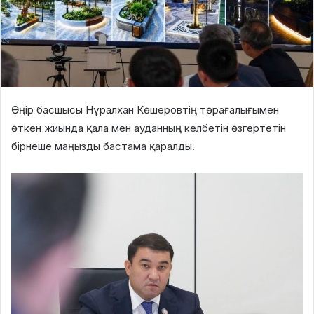
Өңір басшысы Нұралхан Көшеровтің төрағалығымен
өткен жиында қала мен ауданның келбетін өзгертетін
бірнеше маңызды бастама қаралды.