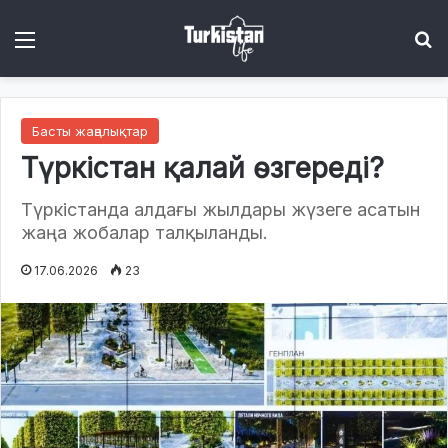
Menu
І
Басты жаңалықтар
Түркістан қалай өзгереді?
Түркістанда алдағы жылдары жүзеге асатын
жаңа жобалар талқыланды.
17.06.2026
23