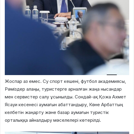
Жоспар аз емес. Су спорт кешені, футбол академиясы,
Рәміздер алаңы, туристерге арналған жаңа нысандар
мен сервистер салу ұсынылды. Сондай-ақ Қожа Ахмет
Ясауи кесенесі аумағын абаттандыру, Көне Арбаттың
келбетін жаңарту және базар аумағын туристік
орталыққа айналдыру мәселелері көтерілді.