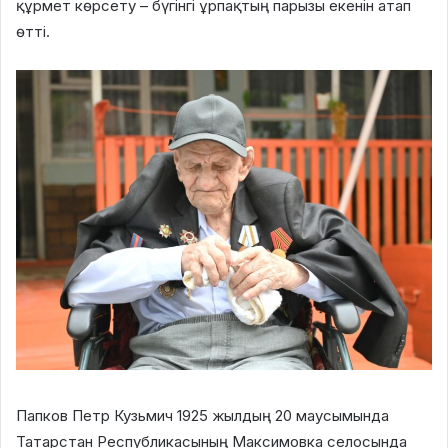
құрмет көрсету – бүгінгі ұрпақтың парызы екенін атап
өтті.
Папков Петр Кузьмич 1925 жылдың 20 маусымында
Татарстан Республикасының Максимовка селосында