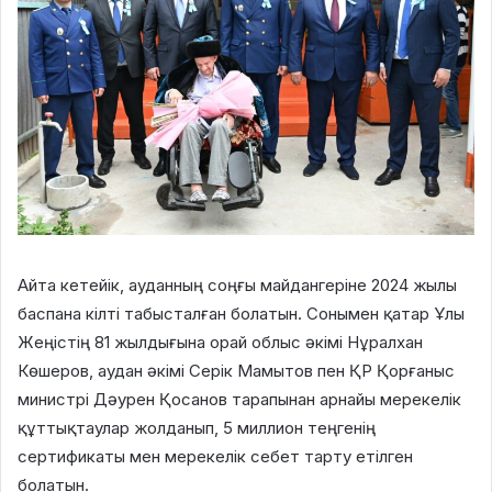
Айта кетейік, ауданның соңғы майдангеріне 2024 жылы
баспана кілті табысталған болатын. Сонымен қатар Ұлы
Жеңістің 81 жылдығына орай облыс әкімі Нұралхан
Көшеров, аудан әкімі Серік Мамытов пен ҚР Қорғаныс
министрі Дәурен Қосанов тарапынан арнайы мерекелік
құттықтаулар жолданып, 5 миллион теңгенің
сертификаты мен мерекелік себет тарту етілген
болатын.