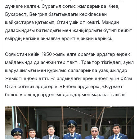
дүниеге келген. Сұрапыл соғыс жылдарында Киев,
Бухарест, Венгрия бағытындағы кескілескен
шайқастарға қатысып, Отан үшін от кешті. Майдан
даласындағы батылдығы мен жанқиярлығы бүгінгі бейбіт
өмірдің негізіне айналған ерліктің айқын көрінісі.
Соғыстан кейін, 1950 жылы елге оралған ардагер еңбек
майданында да аянбай тер төкті. Трактор тізгіндеп, ауыл
шаруашылығы мен құрылыс салаларында ұзақ жылдар
жемісті еңбек етті. Ел алдындағы ерен еңбегі үшін «Ұлы
Отан соғысы ардагері», «Еңбек ардагері», «Құрмет
белгісі» секілді орден-медальдармен марапатталған.