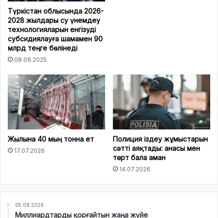
Түркістан облысында 2026-
2028 жылдары су үнемдеу
технологияларын енгізуді
субсидиялауға шамамен 90
млрд теңге бөлінеді
08.09.2025
Жылына 40 мың тонна ет
Полиция іздеу жұмыстарын
сәтті аяқтады: анасы мен
17.07.2026
төрт бала аман
14.07.2026
05.08.2026
Миллиардтарды қорғайтын жаңа жүйе