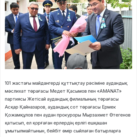
101 жастағы майдангерді құттықтау рәсіміне аудандық
мәслихат төрағасы Медет Қасымов пен «AMANAT»
партиясы Жетісай аудандық филиалының төрағасы
Асқар Қайназаров, аудандық сот төрағасы Ермек
Қожамқұлов пен аудан прокуроры Мырзахмет Өтегенов
қатысып, ел қорғаған ерлердің ерлігі ешқашан
ұмытылмайтынын, бейбіт өмір сыйлаған батырларға