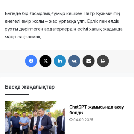
Бүгінде бір ғасырлық ғұмыр кешкен Петр Кузьмичтің
өнегелі өмір жолы – жас ұрпаққа үлгі. Ерлік пен елдік
рухты дәріптеген ардагерлердің есімі халық жадында
мәңгі сақталмақ.
Facebook
X
LinkedIn
VKontakte
Share via Email
Print
Басқа жаңалықтар
ChatGPT жұмысында ақау
болды
04.09.2025