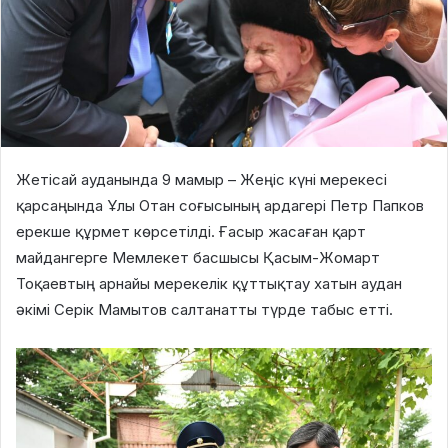
Жетісай ауданында 9 мамыр – Жеңіс күні мерекесі
қарсаңында Ұлы Отан соғысының ардагері Петр Папков
ерекше құрмет көрсетілді. Ғасыр жасаған қарт
майдангерге Мемлекет басшысы Қасым-Жомарт
Тоқаевтың арнайы мерекелік құттықтау хатын аудан
әкімі Серік Мамытов салтанатты түрде табыс етті.