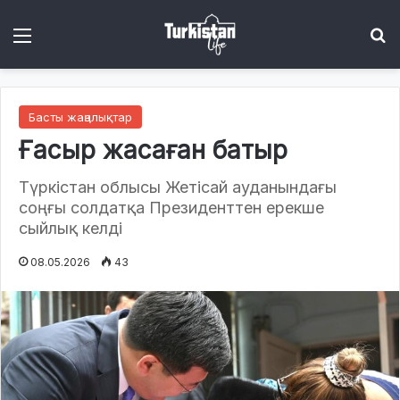
Menu
І
Басты жаңалықтар
Ғасыр жасаған батыр
Түркістан облысы Жетісай ауданындағы
соңғы солдатқа Президенттен ерекше
сыйлық келді
08.05.2026
43