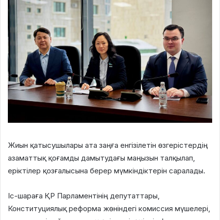
Жиын қатысушылары ата заңға енгізілетін өзгерістердің
азаматтық қоғамды дамытудағы маңызын талқылап,
еріктілер қозғалысына берер мүмкіндіктерін саралады.
Іс-шараға ҚР Парламентінің депутаттары,
Конституциялық реформа жөніндегі комиссия мүшелері,