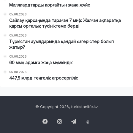
Миллиардтарды қорғайтын жаңа жүйе
05.08.2026
Сайлау қарсаңында тараған 7 миф: Жалған ақпаратқа
қарсы орталық түсініктеме берді
05.08.2026
Түркістан ауылдарында қандай өзгерістер болып
жатыр?
05.08.2026
60 мың адамға жаңа мүмкіндік
05.08.2026
447,5 млрд теңгелік агросерпіліс
© Copyright 2026, turkistanlife.kz
Facebook
Instagram
Telegram
Threads