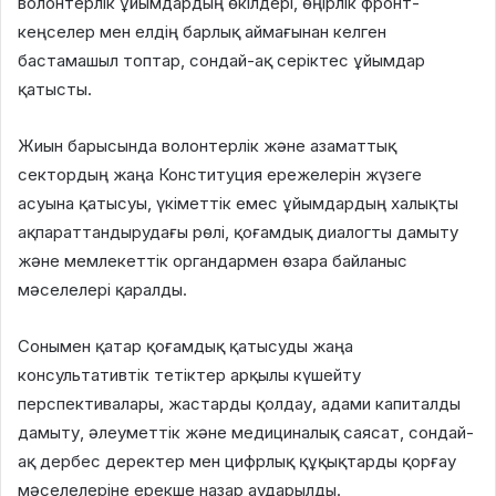
волонтерлік ұйымдардың өкілдері, өңірлік фронт-
кеңселер мен елдің барлық аймағынан келген
бастамашыл топтар, сондай-ақ серіктес ұйымдар
қатысты.
Жиын барысында волонтерлік және азаматтық
сектордың жаңа Конституция ережелерін жүзеге
асуына қатысуы, үкіметтік емес ұйымдардың халықты
ақпараттандырудағы рөлі, қоғамдық диалогты дамыту
және мемлекеттік органдармен өзара байланыс
мәселелері қаралды.
Сонымен қатар қоғамдық қатысуды жаңа
консультативтік тетіктер арқылы күшейту
перспективалары, жастарды қолдау, адами капиталды
дамыту, әлеуметтік және медициналық саясат, сондай-
ақ дербес деректер мен цифрлық құқықтарды қорғау
мәселелеріне ерекше назар аударылды.