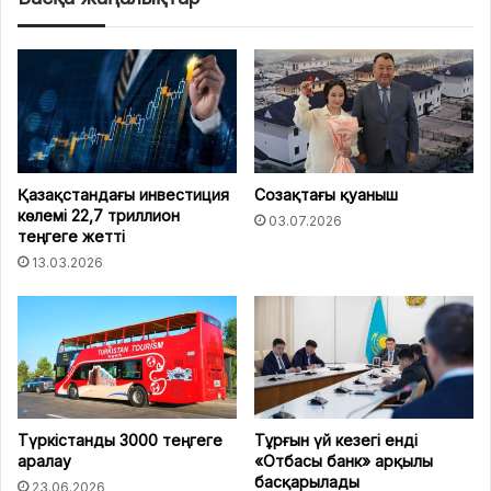
Қазақстандағы инвестиция
Созақтағы қуаныш
көлемі 22,7 триллион
03.07.2026
теңгеге жетті
13.03.2026
Түркістанды 3000 теңгеге
Тұрғын үй кезегі енді
аралау
«Отбасы банк» арқылы
басқарылады
23.06.2026