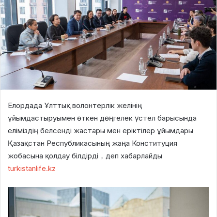
Елордада Ұлттық волонтерлік желінің
ұйымдастыруымен өткен дөңгелек үстел барысында
еліміздің белсенді жастары мен еріктілер ұйымдары
Қазақстан Республикасының жаңа Конституция
жобасына қолдау білдірді，деп хабарлайды
turkistanlife.kz