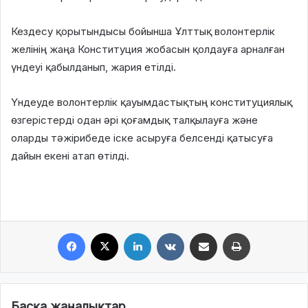
Кездесу қорытындысы бойынша Ұлттық волонтерлік
желінің жаңа Конституция жобасын қолдауға арналған
үндеуі қабылданып, жария етілді.
Үндеуде волонтерлік қауымдастықтың конституциялық
өзгерістерді одан әрі қоғамдық талқылауға және
оларды тәжірибеде іске асыруға белсенді қатысуға
дайын екені атап өтілді.
Facebook
X
LinkedIn
VKontakte
Share via Email
Print
Басқа жаңалықтар