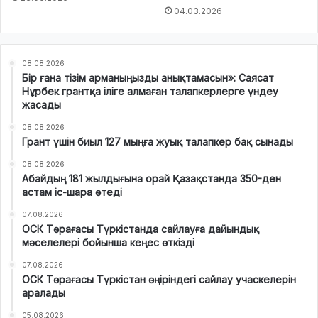
04.03.2026
08.08.2026
Бір ғана тізім арманыңызды анықтамасын»: Саясат
Нұрбек грантқа іліге алмаған талапкерлерге үндеу
жасады
08.08.2026
Грант үшін биыл 127 мыңға жуық талапкер бақ сынады
08.08.2026
Абайдың 181 жылдығына орай Қазақстанда 350-ден
астам іс-шара өтеді
07.08.2026
ОСК Төрағасы Түркістанда сайлауға дайындық
мәселелері бойынша кеңес өткізді
07.08.2026
ОСК Төрағасы Түркістан өңіріндегі сайлау учаскелерін
аралады
05.08.2026