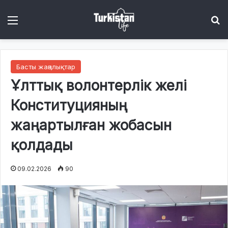
Menu
І
Басты жаңалықтар
Ұлттық волонтерлік желі
Конституцияның
жаңартылған жобасын
қолдады
09.02.2026
90