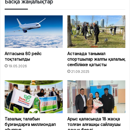
Басқа жаңалықтар
Аптасына 80 рейс
Астанада танымал
тоқтатылды
спортшылар жалпы қалалық
сенбілікке қатысты
19.05.2026
21.09.2025
Тазалық талабын
Арыс қаласында 18 жасқа
бұзғандарға миллиондап
толған алғашқы сайлаушы
айыппұл
дауыс берді