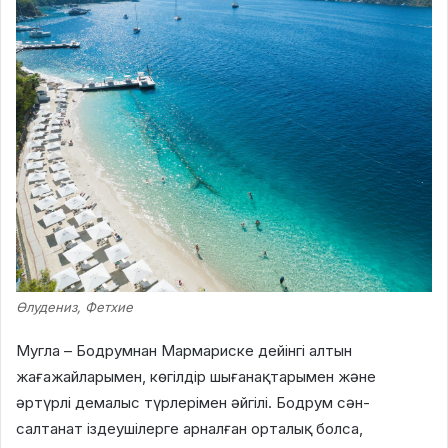
Өлудениз, Фетхие
Мугла – Бодрумнан Мармариске дейінгі алтын
жағажайларымен, көгілдір шығанақтарымен және
әртүрлі демалыс түрлерімен әйгілі. Бодрум сән-
салтанат іздеушілерге арналған орталық болса,