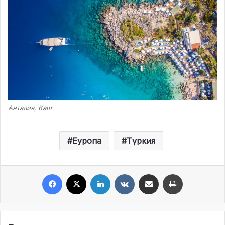
Анталия, Каш
Еуропа
Түркия
Facebook
X
LinkedIn
VKontakte
Share via Email
Print