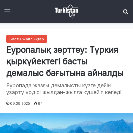
Menu
І
Басты жаңалықтар
Еуропалық зерттеу: Түркия
қыркүйектегі басты
демалыс бағытына айналды
Еуропада жазғы демалысты күзге дейін
ұзарту үрдісі жылдан-жылға күшейіп келеді.
09.09.2025
94