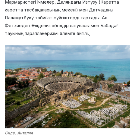
Мармаристегі Ічмелер, Даляндағы Изтузу (Каретта
каретта тасбақаларының мекені) мен Датчадағы
Паламутбүкү табиғат сүйгіштерді тартады. Ал
Фетхиедегі Өлідениз көгілдір лагунасы мен Бабадағ
тауының парапланеризмі әлемге әйгілі.,
Сиде, Анталия