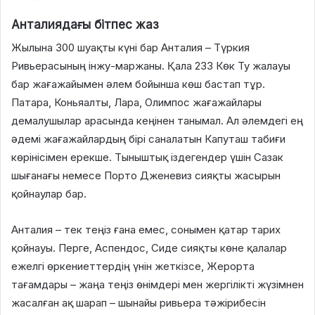
Анталиядағы бітпес жаз
Жылына 300 шуақты күні бар Анталия – Түркия
Ривьерасының інжу-маржаны. Қала 233 Көк Ту жалауы
бар жағажайымен әлем бойынша көш бастап тұр.
Патара, Коньяалты, Лара, Олимпос жағажайлары
демалушылар арасында кеңінен танымал. Ал әлемдегі ең
әдемі жағажайлардың бірі саналатын Капуташ табиғи
көрінісімен ерекше. Тыныштық іздегендер үшін Сазак
шығанағы немесе Порто Дженевиз сияқты жасырын
қойнаулар бар.
Анталия – тек теңіз ғана емес, сонымен қатар тарих
қойнауы. Перге, Аспендос, Сиде сияқты көне қалалар
ежелгі өркениеттердің үнін жеткізсе, Жерорта
тағамдары – жаңа теңіз өнімдері мен жергілікті жүзімнен
жасалған ақ шарап – шынайы ривьера тәжірибесін