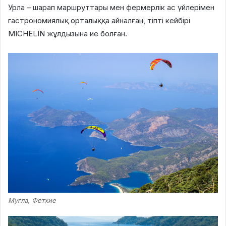
Урла – шарап маршруттары мен фермерлік ас үйлерімен
гастрономиялық орталыққа айналған, тіпті кейбірі
MICHELIN жұлдызына ие болған.
Мугла, Фетхие