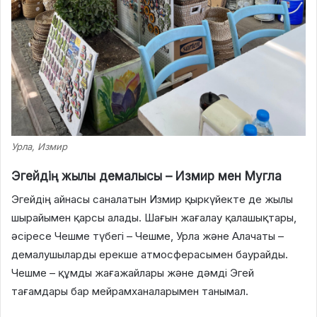
Урла, Измир
Эгейдің жылы демалысы – Измир мен Мугла
Эгейдің айнасы саналатын Измир қыркүйекте де жылы
шырайымен қарсы алады. Шағын жағалау қалашықтары,
әсіресе Чешме түбегі – Чешме, Урла және Алачаты –
демалушыларды ерекше атмосферасымен баурайды.
Чешме – құмды жағажайлары және дәмді Эгей
тағамдары бар мейрамханаларымен танымал.