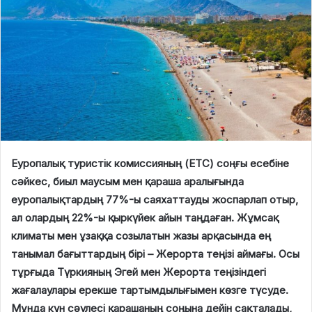
Еуропалық туристік комиссияның (ETC) соңғы есебіне
сәйкес, биыл маусым мен қараша аралығында
еуропалықтардың 77%-ы саяхаттауды жоспарлап отыр,
ал олардың 22%-ы қыркүйек айын таңдаған. Жұмсақ
климаты мен ұзаққа созылатын жазы арқасында ең
танымал бағыттардың бірі – Жерорта теңізі аймағы. Осы
тұрғыда Түркияның Эгей мен Жерорта теңізіндегі
жағалаулары ерекше тартымдылығымен көзге түсуде.
Мұнда күн сәулесі қарашаның соңына дейін сақталады,