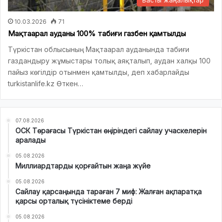
10.03.2026
71
Мақтаарал ауданы 100% табиғи газбен қамтылды
Түркістан облысының Мақтаарал ауданында табиғи
газдандыру жұмыстары толық аяқталып, аудан халқы 100
пайыз көгілдір отынмен қамтылды, деп хабарлайды
turkistanlife.kz Өткен…
07.08.2026
ОСК Төрағасы Түркістан өңіріндегі сайлау учаскелерін
аралады
05.08.2026
Миллиардтарды қорғайтын жаңа жүйе
05.08.2026
Сайлау қарсаңында тараған 7 миф: Жалған ақпаратқа
қарсы орталық түсініктеме берді
05.08.2026