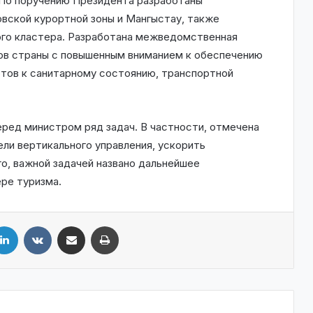
 По поручению Президента разработаны
вской курортной зоны и Мангыстау, также
ного кластера. Разработана межведомственная
ов страны с повышенным вниманием к обеспечению
тов к санитарному состоянию, транспортной
еред министром ряд задач. В частности, отмечена
и вертикального управления, ускорить
о, важной задачей названо дальнейшее
ре туризма.
LinkedIn
VKontakte
Share via Email
Print