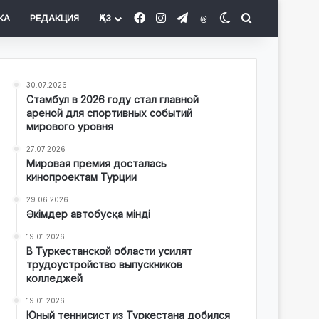
Facebook
Instagram
Telegram
Threads
Switch skin
Іздеу
КА
РЕДАКЦИЯ
ҚАЗ
30.07.2026
Стамбул в 2026 году стал главной
ареной для спортивных событий
мирового уровня
27.07.2026
Мировая премия досталась
кинопроектам Турции
29.06.2026
Әкімдер автобусқа мінді
19.01.2026
В Туркестанской области усилят
трудоустройство выпускников
колледжей
19.01.2026
Юный теннисист из Туркестана добился