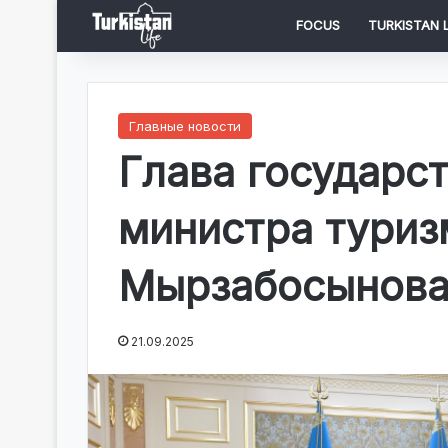
FOCUS
TURKISTAN L
Главные новости
Глава государс
министра туриз
Мырзабосынов
21.09.2025