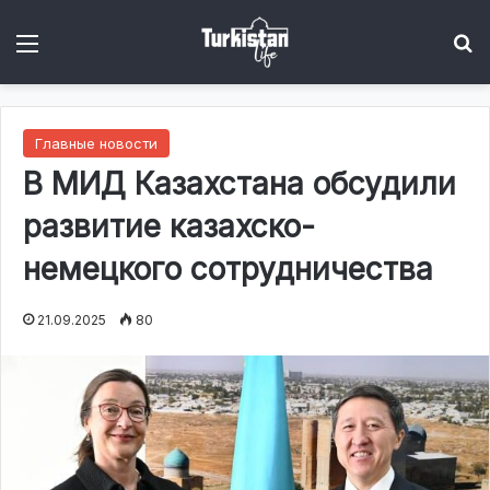
Menu
І
Главные новости
В МИД Казахстана обсудили
развитие казахско-
немецкого сотрудничества
21.09.2025
80