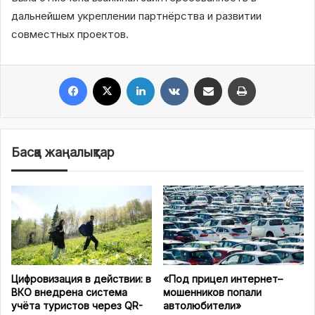
дальнейшем укреплении партнёрства и развитии
совместных проектов.
Facebook
X
LinkedIn
VKontakte
Share via Email
Print
Басқа жаңалықтар
Цифровизация в действии: в
«Под прицел интернет–
ВКО внедрена система
мошенников попали
учёта туристов через QR-
автолюбители»