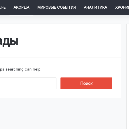
IFE
АКОРДА
МИРОВЫЕ СОБЫТИЯ
АНАЛИТИКА
ХРОНИ
ады
aps searching can help.
Н
а
й
т
и
: