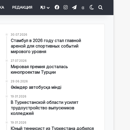
Facebook
Instagram
Telegram
Threads
Switch skin
Іздеу
КА
РЕДАКЦИЯ
ҚАЗ
30.07.2026
Стамбул в 2026 году стал главной
ареной для спортивных событий
мирового уровня
27.07.2026
Мировая премия досталась
кинопроектам Турции
29.06.2026
Әкімдер автобусқа мінді
19.01.2026
В Туркестанской области усилят
трудоустройство выпускников
колледжей
19.01.2026
Юный теннисист из Туркестана добился