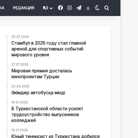
Facebook
Instagram
Telegram
Threads
Switch skin
Іздеу
КА
РЕДАКЦИЯ
ҚАЗ
30.07.2026
Стамбул в 2026 году стал главной
ареной для спортивных событий
мирового уровня
27.07.2026
Мировая премия досталась
кинопроектам Турции
29.06.2026
Әкімдер автобусқа мінді
19.01.2026
В Туркестанской области усилят
трудоустройство выпускников
колледжей
19.01.2026
Юный теннисист из Туркестана добился