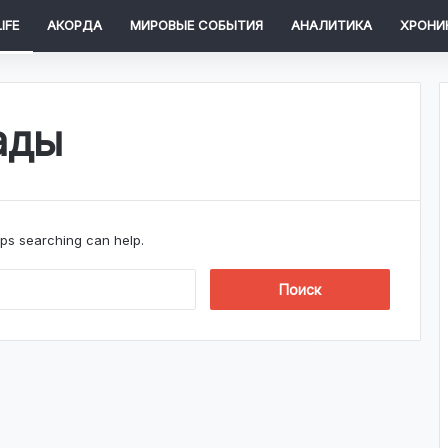
IFE
АКОРДА
МИРОВЫЕ СОБЫТИЯ
АНАЛИТИКА
ХРОНИ
ады
aps searching can help.
Н
а
й
т
и
: