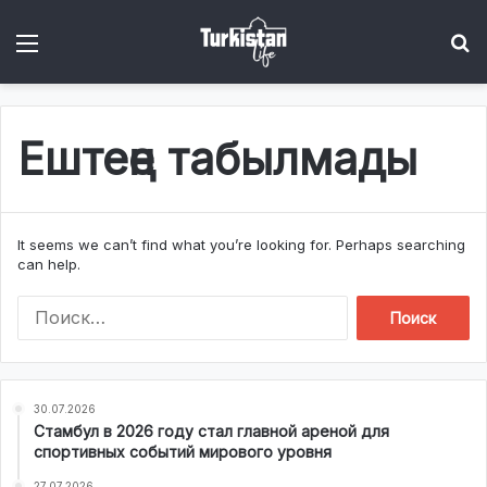
Menu
І
Ештеңе табылмады
It seems we can’t find what you’re looking for. Perhaps searching
can help.
Н
а
й
т
и
30.07.2026
:
Стамбул в 2026 году стал главной ареной для
спортивных событий мирового уровня
27.07.2026