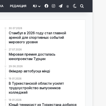
Facebook
Instagram
Telegram
Threads
Switch skin
Іздеу
КА
РЕДАКЦИЯ
ҚАЗ
30.07.2026
Стамбул в 2026 году стал главной
ареной для спортивных событий
мирового уровня
27.07.2026
Мировая премия досталась
кинопроектам Турции
29.06.2026
Әкімдер автобусқа мінді
19.01.2026
В Туркестанской области усилят
трудоустройство выпускников
колледжей
19.01.2026
Юный теннисист из Туркестана добился