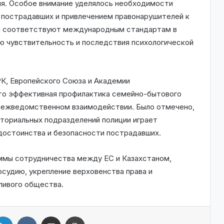
ия. Особое внимание уделялось необходимости
пострадавших и привлечением правонарушителей к
ы соответствуют международным стандартам в
ую чувствительность и последствия психологической
К, Европейского Союза и Академии
что эффективная профилактика семейно-бытового
 межведомственном взаимодействии. Было отмечено,
иториальных подразделений полиции играет
 достоинства и безопасности пострадавших.
ммы сотрудничества между ЕС и Казахстаном,
осудию, укрепление верховенства права и
ливого общества.
LinkedIn
VKontakte
Share via Email
Print